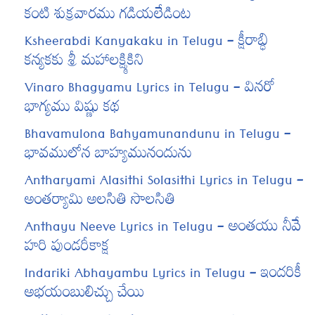
కంటి శుక్రవారము గడియలేడింట
Ksheerabdi Kanyakaku in Telugu – క్షీరాబ్ధి
కన్యకకు శ్రీ మహాలక్ష్మికిని
Vinaro Bhagyamu Lyrics in Telugu – వినరో
భాగ్యము విష్ణు కథ
Bhavamulona Bahyamunandunu in Telugu –
భావములోన బాహ్యమునందును
Antharyami Alasithi Solasithi Lyrics in Telugu –
అంతర్యామి అలసితి సొలసితి
Anthayu Neeve Lyrics in Telugu – అంతయు నీవే
హరి పుండరీకాక్ష
Indariki Abhayambu Lyrics in Telugu – ఇందరికీ
అభయంబులిచ్చు చేయి