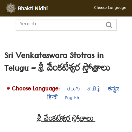
Choose Language
Skip
to
content
Sri Venkateswara Stotras in
Telugu – శ్రీ వేంకటేశ్వర స్తోత్రాలు
# Choose Language:
తెలుగు
தமிழ்
ಕನ್ನಡ
हिन्दी
English
శ్రీ వేంకటేశ్వర స్తోత్రాలు