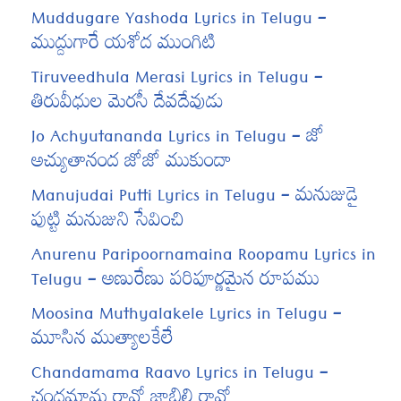
Muddugare Yashoda Lyrics in Telugu –
ముద్దుగారే యశోద ముంగిటి
Tiruveedhula Merasi Lyrics in Telugu –
తిరువీధుల మెరసీ దేవదేవుడు
Jo Achyutananda Lyrics in Telugu – జో
అచ్యుతానంద జోజో ముకుందా
Manujudai Putti Lyrics in Telugu – మనుజుడై
పుట్టి మనుజుని సేవించి
Anurenu Paripoornamaina Roopamu Lyrics in
Telugu – అణురేణు పరిపూర్ణమైన రూపము
Moosina Muthyalakele Lyrics in Telugu –
మూసిన ముత్యాలకేలే
Chandamama Raavo Lyrics in Telugu –
చందమామ రావో జాబిల్లి రావో