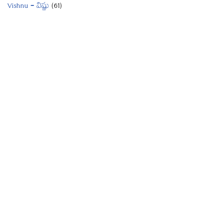
Vishnu – విష్ణు
(61)