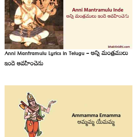
Anni Mantramulu Lyrics in Telugu – అన్ని మంత్రములు
ఇందె ఆవహించెను