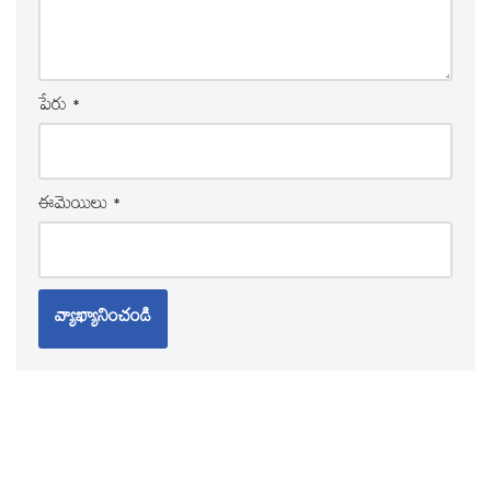
పేరు
*
ఈమెయిలు
*