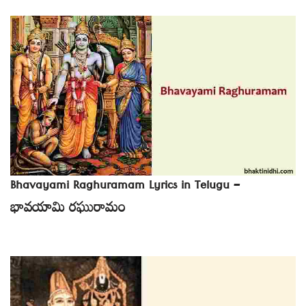
Bhavayami Raghuramam Lyrics in Telugu –
భావయామి రఘురామం