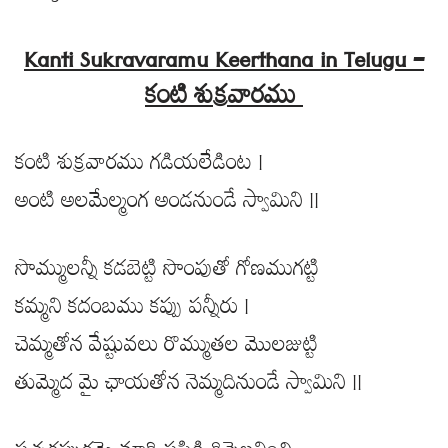
Kanti Sukravaramu Keerthana in Telugu –
కంటి శుక్రవారము
కంటి శుక్రవారము గడియలేడింట |
అంటి అలమేల్మంగ అండనుండే స్వామిని ||
సొమ్ములన్నీ కడబెట్టి సొంపుతో గోణముగట్టి
కమ్మని కదంబము కప్పు పన్నీరు |
చెమ్మతోన వేష్టువలు రొమ్ముతల మొలజుట్టి
తుమ్మెద మై ఛాయతోన నెమ్మదినుండే స్వామిని ||