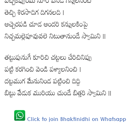
పచ్చకప్పురమె నూరి పసిడి గిన్నెలనించి
తెచ్చి శిరసాదిగ దిగనలది |
అచ్చెరపడి చూడ అందరి కన్నులకింపై
నిచ్చమల్లెపూవువలె నిటుతానుండే స్వామిని ||
తట్టుపునుగే కూరిచి చట్టలు చేరిచినిప్పు
పట్టి కరగించి వెండి పళ్యాలనించి |
దట్టముగ మేనునిండ పట్టించి దిద్ది
బిట్టు వేడుక మురియు చుండే బిత్తరి స్వామిని ||
Click to join Bhaktinidhi on Whatsapp