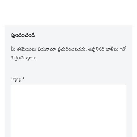
స్పందించండి
మీ ఈమెయిలు చిరునామా ప్రచురించబడదు.
తప్పనిసరి ఖాళీలు
*
‌తో
గుర్తించబడ్డాయి
వ్యాఖ్య
*