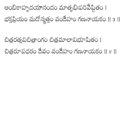
అంబికాహృదయానందం మాతృభిఃపరివేష్టితం |
భక్తప్రియం మదోన్మత్తం వందేహం గణనాయకం || ౩ ||
చిత్రరత్నవిచిత్రాంగం చిత్రమాలావిభూషితం |
చిత్రరూపధరం దేవం వందేహం గణనాయకం || ౪ ||