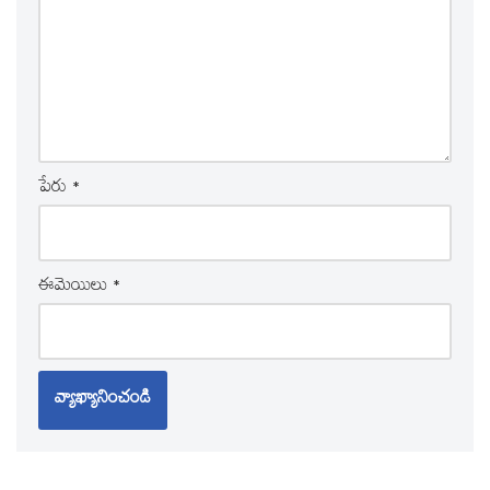
పేరు
*
ఈమెయిలు
*