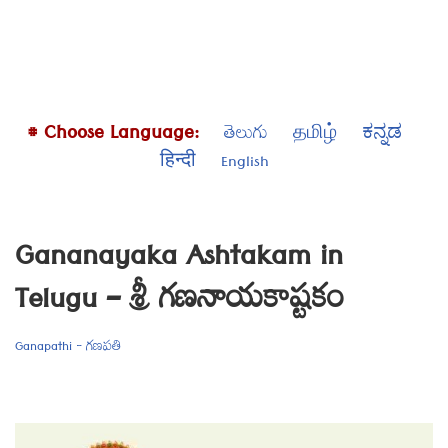
# Choose Language:
తెలుగు
தமிழ்
ಕನ್ನಡ
हिन्दी
English
Gananayaka Ashtakam in
Telugu – శ్రీ గణనాయకాష్టకం
Ganapathi - గణపతి