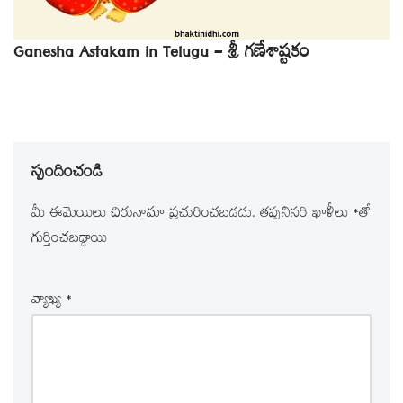
Ganesha Astakam in Telugu – శ్రీ గణేశాష్టకం
స్పందించండి
మీ ఈమెయిలు చిరునామా ప్రచురించబడదు.
తప్పనిసరి ఖాళీలు
*
‌తో
గుర్తించబడ్డాయి
వ్యాఖ్య
*