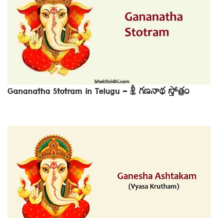
Gananatha Stotram in Telugu – శ్రీ గణనాథ స్తోత్రం