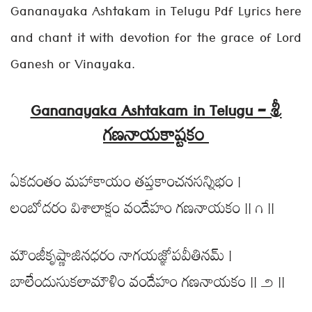
Gananayaka Ashtakam in Telugu Pdf Lyrics here
and chant it with devotion for the grace of Lord
Ganesh or Vinayaka.
Gananayaka Ashtakam in Telugu – శ్రీ
గణనాయకాష్టకం
ఏకదంతం మహాకాయం తప్తకాంచనసన్నిభం |
లంబోదరం విశాలాక్షం వందేహం గణనాయకం || ౧ ||
మౌంజీకృష్ణాజినధరం నాగయజ్ఞోపవీతినమ్ |
బాలేందుసుకలామౌళిం వందేహం గణనాయకం || ౨ ||