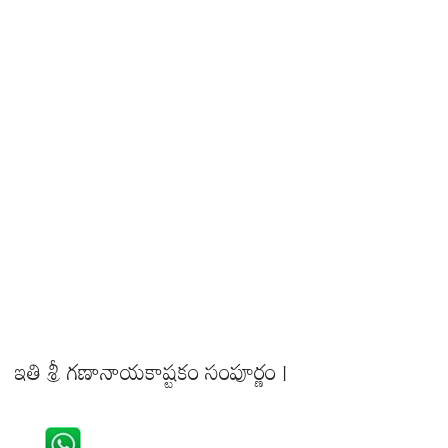
ఇతి శ్రీ గణానాయకాష్టకం సంపూర్ణం |