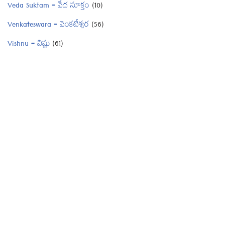
Veda Suktam – వేద సూక్తం
(10)
Venkateswara – వెంకటేశ్వర
(56)
Vishnu – విష్ణు
(61)