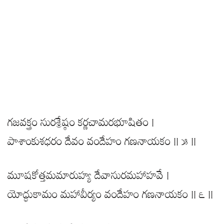
గజవక్త్రం సురశ్రేష్ఠం కర్ణచామరభూషితం |
పాశాంకుశధరం దేవం వందేహం గణనాయకం || ౫ ||
మూషకోత్తమమారుహ్య దేవాసురమహాహవే |
యోద్ధుకామం మహావీర్యం వందేహం గణనాయకం || ౬ ||