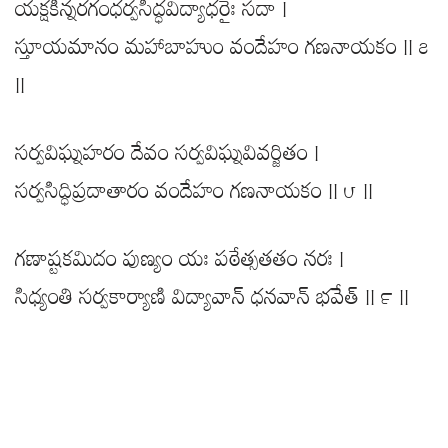
యక్షకిన్నరగంధర్వసిద్ధవిద్యాధరైః సదా |
స్తూయమానం మహాబాహుం వందేహం గణనాయకం || ౭
||
సర్వవిఘ్నహరం దేవం సర్వవిఘ్నవివర్జితం |
సర్వసిద్ధిప్రదాతారం వందేహం గణనాయకం || ౮ ||
గణాష్టకమిదం పుణ్యం యః పఠేత్సతతం నరః |
సిధ్యంతి సర్వకార్యాణి విద్యావాన్ ధనవాన్ భవేత్ || ౯ ||