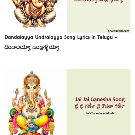
Dandalayya Undralayya Song Lyrics in Telugu –
దండాలయ్యా ఉండ్రాళ్ళయ్యా