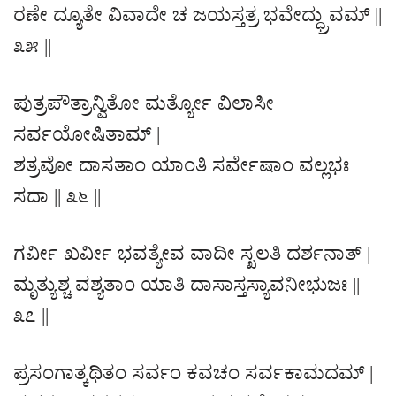
ರಣೇ ದ್ಯೂತೇ ವಿವಾದೇ ಚ ಜಯಸ್ತತ್ರ ಭವೇದ್ಧ್ರುವಮ್ ||
೩೫ ||
ಪುತ್ರಪೌತ್ರಾನ್ವಿತೋ ಮರ್ತ್ಯೋ ವಿಲಾಸೀ
ಸರ್ವಯೋಷಿತಾಮ್ |
ಶತ್ರವೋ ದಾಸತಾಂ ಯಾಂತಿ ಸರ್ವೇಷಾಂ ವಲ್ಲಭಃ
ಸದಾ || ೩೬ ||
ಗರ್ವೀ ಖರ್ವೀ ಭವತ್ಯೇವ ವಾದೀ ಸ್ಖಲತಿ ದರ್ಶನಾತ್ |
ಮೃತ್ಯುಶ್ಚ ವಶ್ಯತಾಂ ಯಾತಿ ದಾಸಾಸ್ತಸ್ಯಾವನೀಭುಜಃ ||
೩೭ ||
ಪ್ರಸಂಗಾತ್ಕಥಿತಂ ಸರ್ವಂ ಕವಚಂ ಸರ್ವಕಾಮದಮ್ |