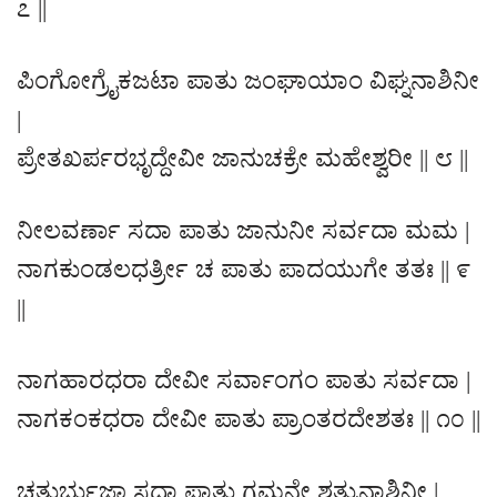
೭ ||
ಪಿಂಗೋಗ್ರೈಕಜಟಾ ಪಾತು ಜಂಘಾಯಾಂ ವಿಘ್ನನಾಶಿನೀ
|
ಪ್ರೇತಖರ್ಪರಭೃದ್ದೇವೀ ಜಾನುಚಕ್ರೇ ಮಹೇಶ್ವರೀ || ೮ ||
ನೀಲವರ್ಣಾ ಸದಾ ಪಾತು ಜಾನುನೀ ಸರ್ವದಾ ಮಮ |
ನಾಗಕುಂಡಲಧರ್ತ್ರೀ ಚ ಪಾತು ಪಾದಯುಗೇ ತತಃ || ೯
||
ನಾಗಹಾರಧರಾ ದೇವೀ ಸರ್ವಾಂಗಂ ಪಾತು ಸರ್ವದಾ |
ನಾಗಕಂಕಧರಾ ದೇವೀ ಪಾತು ಪ್ರಾಂತರದೇಶತಃ || ೧೦ ||
ಚತುರ್ಭುಜಾ ಸದಾ ಪಾತು ಗಮನೇ ಶತ್ರುನಾಶಿನೀ |