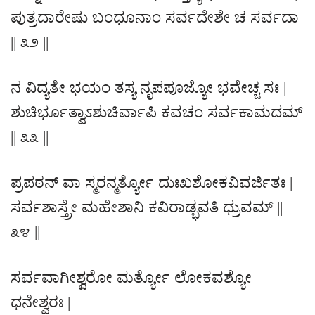
ಪುತ್ರದಾರೇಷು ಬಂಧೂನಾಂ ಸರ್ವದೇಶೇ ಚ ಸರ್ವದಾ
|| ೩೨ ||
ನ ವಿದ್ಯತೇ ಭಯಂ ತಸ್ಯ ನೃಪಪೂಜ್ಯೋ ಭವೇಚ್ಚ ಸಃ |
ಶುಚಿರ್ಭೂತ್ವಾಽಶುಚಿರ್ವಾಪಿ ಕವಚಂ ಸರ್ವಕಾಮದಮ್
|| ೩೩ ||
ಪ್ರಪಠನ್ ವಾ ಸ್ಮರನ್ಮರ್ತ್ಯೋ ದುಃಖಶೋಕವಿವರ್ಜಿತಃ |
ಸರ್ವಶಾಸ್ತ್ರೇ ಮಹೇಶಾನಿ ಕವಿರಾಡ್ಭವತಿ ಧ್ರುವಮ್ ||
೩೪ ||
ಸರ್ವವಾಗೀಶ್ವರೋ ಮರ್ತ್ಯೋ ಲೋಕವಶ್ಯೋ
ಧನೇಶ್ವರಃ |