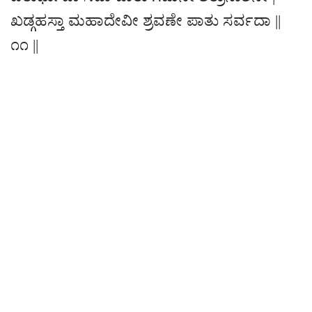
ಖಡ್ಗಹಸ್ತಾ ಮಹಾದೇವೀ ಶ್ರವಣೇ ಪಾತು ಸರ್ವದಾ ||
೧೧ ||