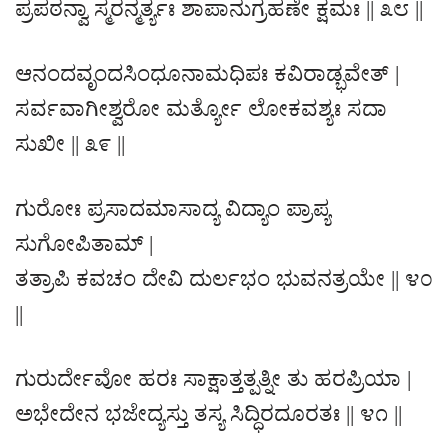
ಪ್ರಪಠನ್ವಾ ಸ್ಮರನ್ಮರ್ತ್ಯಃ ಶಾಪಾನುಗ್ರಹಣೇ ಕ್ಷಮಃ || ೩೮ ||
ಆನಂದವೃಂದಸಿಂಧೂನಾಮಧಿಪಃ ಕವಿರಾಡ್ಭವೇತ್ |
ಸರ್ವವಾಗೀಶ್ವರೋ ಮರ್ತ್ಯೋ ಲೋಕವಶ್ಯಃ ಸದಾ
ಸುಖೀ || ೩೯ ||
ಗುರೋಃ ಪ್ರಸಾದಮಾಸಾದ್ಯ ವಿದ್ಯಾಂ ಪ್ರಾಪ್ಯ
ಸುಗೋಪಿತಾಮ್ |
ತತ್ರಾಪಿ ಕವಚಂ ದೇವಿ ದುರ್ಲಭಂ ಭುವನತ್ರಯೇ || ೪೦
||
ಗುರುರ್ದೇವೋ ಹರಃ ಸಾಕ್ಷಾತ್ತತ್ಪತ್ನೀ ತು ಹರಪ್ರಿಯಾ |
ಅಭೇದೇನ ಭಜೇದ್ಯಸ್ತು ತಸ್ಯ ಸಿದ್ಧಿರದೂರತಃ || ೪೧ ||