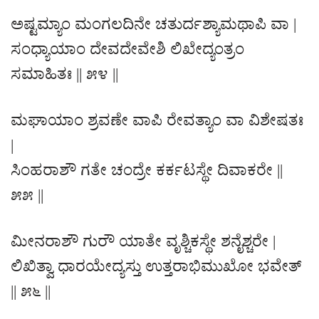
ಅಷ್ಟಮ್ಯಾಂ ಮಂಗಲದಿನೇ ಚತುರ್ದಶ್ಯಾಮಥಾಪಿ ವಾ |
ಸಂಧ್ಯಾಯಾಂ ದೇವದೇವೇಶಿ ಲಿಖೇದ್ಯಂತ್ರಂ
ಸಮಾಹಿತಃ || ೫೪ ||
ಮಘಾಯಾಂ ಶ್ರವಣೇ ವಾಪಿ ರೇವತ್ಯಾಂ ವಾ ವಿಶೇಷತಃ
|
ಸಿಂಹರಾಶೌ ಗತೇ ಚಂದ್ರೇ ಕರ್ಕಟಸ್ಥೇ ದಿವಾಕರೇ ||
೫೫ ||
ಮೀನರಾಶೌ ಗುರೌ ಯಾತೇ ವೃಶ್ಚಿಕಸ್ಥೇ ಶನೈಶ್ಚರೇ |
ಲಿಖಿತ್ವಾ ಧಾರಯೇದ್ಯಸ್ತು ಉತ್ತರಾಭಿಮುಖೋ ಭವೇತ್
|| ೫೬ ||