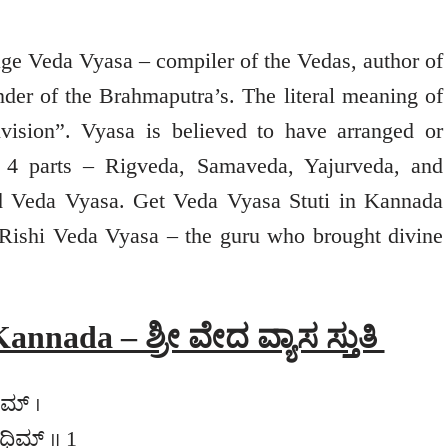
age Veda Vyasa – compiler of the Vedas, author of
der of the Brahmaputra’s. The literal meaning of
ivision”. Vyasa is believed to have arranged or
o 4 parts – Rigveda, Samaveda, Yajurveda, and
ed Veda Vyasa. Get Veda Vyasa Stuti in Kannada
r Rishi Veda Vyasa – the guru who brought divine
annada – ಶ್ರೀ ವೇದ ವ್ಯಾಸ ಸ್ತುತಿ
ಷಮ್ ।
ಿಮ್ ॥ 1