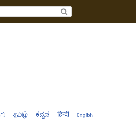
ుగు
தமிழ்
ಕನ್ನಡ
हिन्दी
English