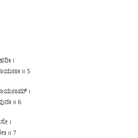
ರಿಃ ।
ಾಯಣಃ ॥ 5
ರಾಯಣಮ್ ।
ುನಃ ॥ 6
ಸೇ ।
ಃ ॥ 7