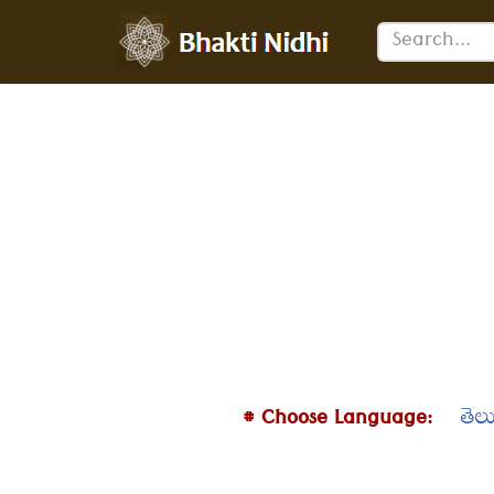
Skip
to
content
# Choose Language:
తెల