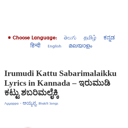
# Choose Language:
తెలుగు
தமிழ்
ಕನ್ನಡ
हिन्दी
English
മലയാളം
Irumudi Kattu Sabarimalaikku
Lyrics in Kannada – ಇರುಮುಡಿ
ಕಟ್ಟು ಶಬರಿಮಲೈಕ್ಕಿ
Ayyappa - ಅಯ್ಯಪ್ಪ
,
Bhakti Songs