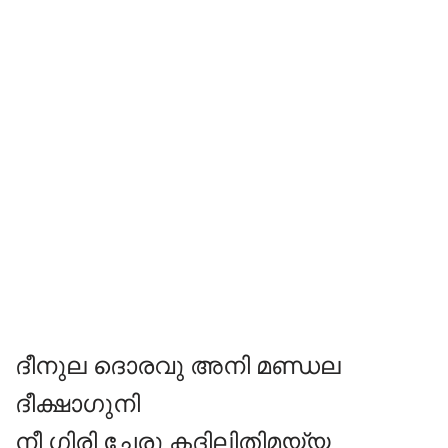
ദീനുല ദൊരവു അനി മണ്ഡല
ദീക്ഷാഗുനി
നീ ഗിരി ചേരു കദിലിതിമയ്യ