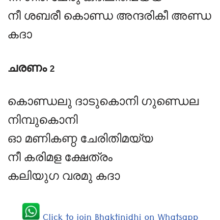
നീ ശബരീ കൊണ്ഡ അന്ദരികീ അണ്ഡ
കദാ
ചരണം 2
കൊണ്ഡലു ദാടുകൊനി ഗുണ്ഡെല
നിമ്പുകൊനി
ഓ മണികണ്ഠ ചേരിതിമയ്യ
നീ കരിമള ക്ഷേത്രം
കലിയുഗ വരമു കദാ
Click to join Bhaktinidhi on Whatsapp