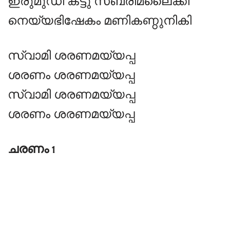
ഇരുമുഡി കട്ടു സബരിമലൈക്കി
നെയ്യഭിഷേകം മണികണ്ഠുനികി
സ്വാമി ശരണമയ്യപ്പ
ശരണം ശരണമയ്യപ്പ
സ്വാമി ശരണമയ്യപ്പ
ശരണം ശരണമയ്യപ്പ
ചരണം 1