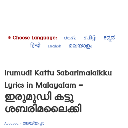
# Choose Language:
తెలుగు
தமிழ்
ಕನ್ನಡ
हिन्दी
English
മലയാളം
Irumudi Kattu Sabarimalaikku
Lyrics in Malayalam –
ഇരുമുഡി കട്ടു
ശബരിമലൈക്കി
Ayyappa - അയ്യപ്പാ