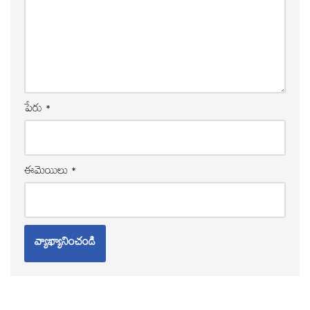
పేరు
*
ఈమెయిలు
*