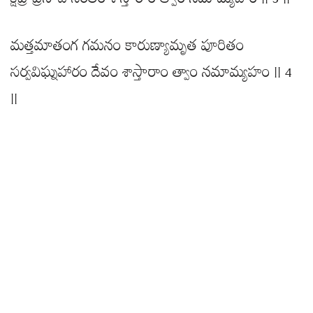
క్షిప్ర ప్రసాద నిరతం శాస్తారాం త్వాం నమామ్యహం || 3 ||
మత్తమాతంగ గమనం కారుణ్యామృత పూరితం
సర్వవిఘ్నహారం దేవం శాస్తారాం త్వాం నమామ్యహం || 4
||