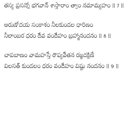
తస్య ప్రసన్నో భగవాన్ శాస్తారాం త్వాం నమామ్యహం || 7 ||
అరుణోదయ సంకాశం నీలకుండల ధారిణం
నీలాంబర ధరం దేవ వందేహం బ్రహ్మానందనం || 8 ||
చాపబాణం వామహస్తే రౌప్యవేతన రజ్ఞదక్షిణే
విలసత్ కుండలం ధరం వందేహం విష్ణు నందనం || 9 ||