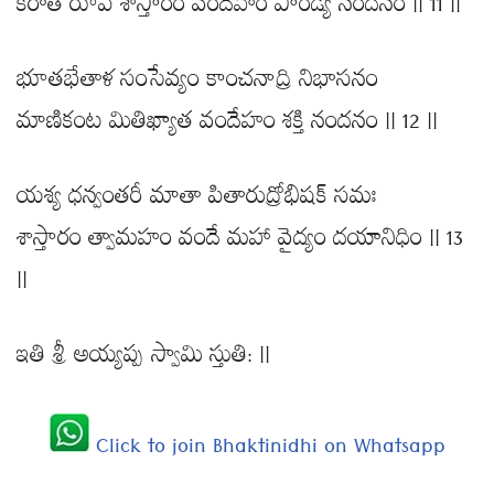
కిరాత రూప శాస్తారం వందేహం పాండ్య నందనం || 11 ||
భూతభేతాళ సంసేవ్యం కాంచనాద్రి నిభాసనం
మాణికంట మితిఖ్యాత వందేహం శక్తి నందనం || 12 ||
యశ్య ధన్వంతరీ మాతా పితారుద్రోభిషక్ సమః
శాస్తారం త్వామహం వందే మహా వైద్యం దయానిధిం || 13
||
ఇతి శ్రీ అయ్యప్ప స్వామి స్తుతి: ||
Click to join Bhaktinidhi on Whatsapp