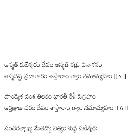
అస్మత్ కులేశ్వరం దేవం అస్మత్ శత్రు వినాశనం
అస్మదిష్ట ప్రదాతారం శాస్తారాం త్వాం నమామ్యహం || 5 ||
పాండ్యేశ వంశ తిలకం భారతీ కేళీ విగ్రహం
ఆర్తత్రాణ పరం దేవం శాస్తారాం త్వాం నమామ్యహం || 6 ||
పంచరత్నాఖ్య మేతద్యో నిత్యం శుద్ధ పటేన్నరః