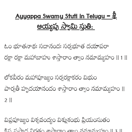
Ayyappa Swamy Stuti in Telugu – శ్రీ
అయ్యప్ప స్వామి స్తుతి:
ఓం భూతనాథః సదానందః సర్వభూత దయాపరా
రక్షా రక్షా మహాబాహు శాస్తారాం త్వాం నమామ్యహం || 1 ||
లోకవీరం మహాపూజ్యం సర్వరక్షాకరం విభుం
పార్వతీ హృదయానందం శాస్తారాం త్వాం నమామ్యహం ||
2 ||
విప్రపూజ్యం విశ్వవంద్యం విశ్నుశంభు ప్రియంసుతం