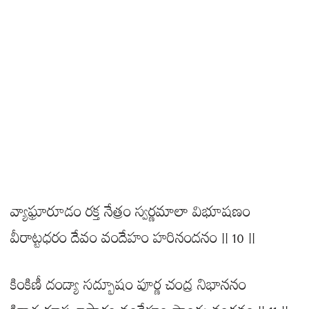
వ్యాఘ్రారూడం రక్త నేత్రం స్వర్ణమాలా విభూషణం
వీరాట్టధరం దేవం వందేహం హరినందనం || 10 ||
కింకిణీ దండ్యా సద్భూషం పూర్ణ చంద్ర నిభాననం