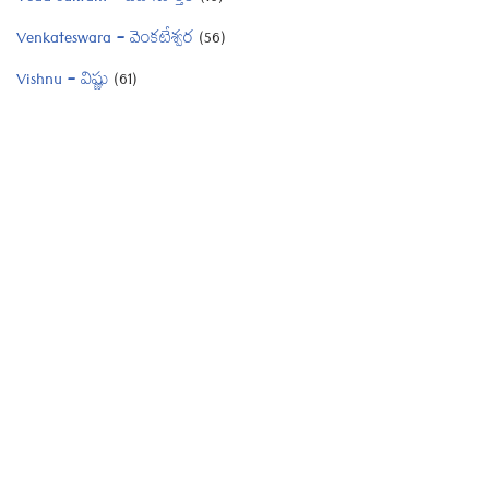
Venkateswara – వెంకటేశ్వర
(56)
Vishnu – విష్ణు
(61)