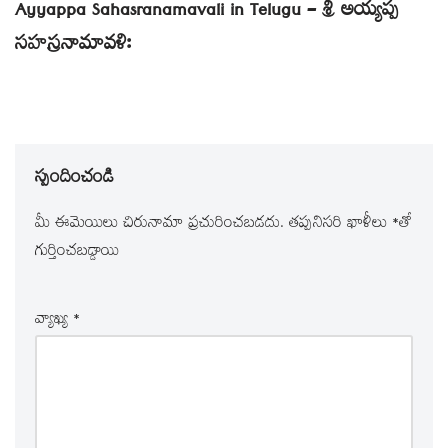
Ayyappa Sahasranamavali in Telugu – శ్రీ అయ్యప్ప
సహస్రనామావళిః
స్పందించండి
మీ ఈమెయిలు చిరునామా ప్రచురించబడదు.
తప్పనిసరి ఖాళీలు
*
‌తో
గుర్తించబడ్డాయి
వ్యాఖ్య
*