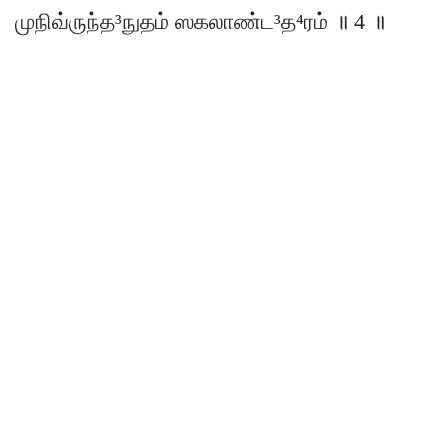
முநிவ்ருந்த³நுதம் ஸகலாண்ட³த⁴ரம் ॥ 4 ॥