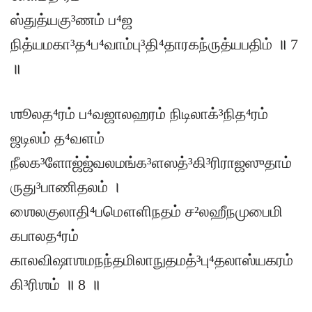
ஸ்துத்யகு³ணம் ப⁴ஜ
நித்யமகா³த⁴ப⁴வாம்பு³தி⁴தாரகந்ருத்யபதிம் ॥ 7
॥
ஶூலத⁴ரம் ப⁴வஜாலஹரம் நிடிலாக்³நித⁴ரம்
ஜடிலம் த⁴வளம்
நீலக³ளோஜ்ஜ்வலமங்க³ளஸத்³கி³ரிராஜஸுதாம்
ருது³பாணிதலம் ।
ஶைலகுலாதி⁴பமௌளிநதம் ச²லஹீநமுபைமி
கபாலத⁴ரம்
காலவிஷாஶமநந்தமிலாநுதமத்³பு⁴தலாஸ்யகரம்
கி³ரிஶம் ॥ 8 ॥