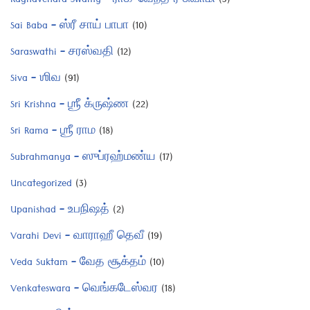
Raghavendra Swamy – ராக⁴வேந்த்³ர சுவாமி
(5)
Sai Baba – ஸ்ரீ சாய் பாபா
(10)
Saraswathi – சரஸ்வதி
(12)
Siva – ஶிவ
(91)
Sri Krishna – ஶ்ரீ க்ருஷ்ண
(22)
Sri Rama – ஶ்ரீ ராம
(18)
Subrahmanya – ஸுப்ரஹ்மண்ய
(17)
Uncategorized
(3)
Upanishad – உபநிஷத்
(2)
Varahi Devi – வாராஹீ தெவீ
(19)
Veda Suktam – வேத சூக்தம்
(10)
Venkateswara – வெங்கடேஸ்வர
(18)