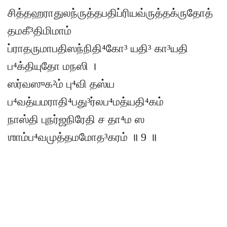
சித்தஹராதுலந்ருத்தபதிப்ரியவ்ருத்தக்ருதோத்
தமகீ³திமிமாம்
ப்ராதருமாபதிஸந்நிதி⁴கோ³ யதி³ கா³யதி
ப⁴க்தியுதோ மநஸி ।
ஸர்வஸுக²ம் பு⁴வி தஸ்ய
ப⁴வத்யமராதி⁴பது³ர்லப⁴மத்யதி⁴கம்
நாஸ்தி புநர்ஜநிரேதி ச தா⁴ம ஸ
ஶாம்ப⁴வமுத்தமமோத³கரம் ॥ 9 ॥