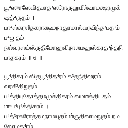
பூ⁴ஸுரஸேவிதபாத³ஸரோருஹமீஶ்வரமக்ஷரமுக்
ஷத்⁴ருதம் ।
பா⁴ஸ்கரஶீதகராக்ஷமநாதுரமாஶ்வரவிந்த³பத³ம்
ப⁴ஜ தம்
நஶ்வரஸம்ஸ்ருதிமோஹவிநாஶமஹஸ்கரத³ந்தநி
பாதகரம் ॥ 6 ॥
பூ⁴திகரம் ஸிதபூ⁴தித⁴ரம் க³தநீதிஹரம்
வரகீ³திநுதம்
ப⁴க்தியுதோத்தமமுக்திகரம் ஸமஶக்தியுதம்
ஶுப⁴பு⁴க்திகரம் ।
ப⁴த்³ரகரோத்தமநாமயுதம் ஶ்ருதிஸாமநுதம் நம
ஸோமத⁴ரம்