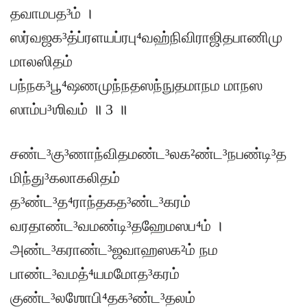
தவாமபத³ம் ।
ஸர்வஜக³த்ப்ரளயப்ரபு⁴வஹ்நிவிராஜிதபாணிமு
மாலஸிதம்
பந்நக³பூ⁴ஷணமுந்நதஸந்நுதமாநம மாநஸ
ஸாம்ப³ஶிவம் ॥ 3 ॥
சண்ட³கு³ணாந்விதமண்ட³லக²ண்ட³நபண்டி³த
மிந்து³கலாகலிதம்
த³ண்ட³த⁴ராந்தகத³ண்ட³கரம்
வரதாண்ட³வமண்டி³தஹேமஸப⁴ம் ।
அண்ட³கராண்ட³ஜவாஹஸக²ம் நம
பாண்ட³வமத்⁴யமமோத³கரம்
குண்ட³லஶோபி⁴தக³ண்ட³தலம்