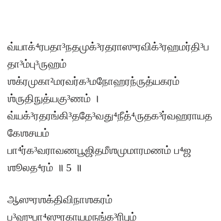
வ்யாக்⁴ரபதா³நதமுக்³ரதராஸுரவிக்³ரஹமர்தி³ப
தா³ம்பு³ருஹம்
ஶக்ரமுகா²மரவர்க³மநோஹரந்ருத்யகரம்
ஶ்ருதிநுத்யகு³ணம் ।
வ்யக்³ரதரங்கி³ததே³வது⁴நீத்⁴ருதக³ர்வஹராயத
கேஶசயம்
பா⁴ர்க³வராவணபூஜிதமீஶமுமாரமணம் ப⁴ஜ
ஶூலத⁴ரம் ॥ 5 ॥
ஆஸுரஶக்திவிநாஶகரம்
ப³ஹுபா⁴ஸுரகாயமநங்க³ரிபும்