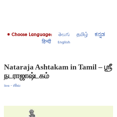
# Choose Language:
తెలుగు
தமிழ்
ಕನ್ನಡ
हिन्दी
English
Nataraja Ashtakam in Tamil – ஶ்ரீ
நடராஜாஷ்டகம்
Siva - ஶிவ