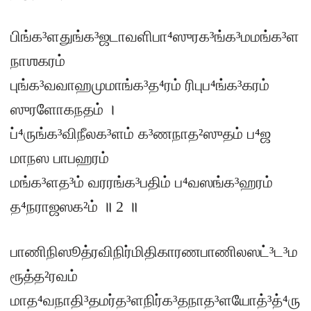
பிங்க³ளதுங்க³ஜடாவளிபா⁴ஸுரக³ங்க³மமங்க³ள
நாஶகரம்
புங்க³வவாஹமுமாங்க³த⁴ரம் ரிபுப⁴ங்க³கரம்
ஸுரளோகநதம் ।
ப்⁴ருங்க³விநீலக³ளம் க³ணநாத²ஸுதம் ப⁴ஜ
மாநஸ பாபஹரம்
மங்க³ளத³ம் வரரங்க³பதிம் ப⁴வஸங்க³ஹரம்
த⁴நராஜஸக²ம் ॥ 2 ॥
பாணிநிஸூத்ரவிநிர்மிதிகாரணபாணிலஸட்³ட³ம
ரூத்த²ரவம்
மாத⁴வநாதி³தமர்த³ளநிர்க³தநாத³ளயோத்³த்⁴ரு