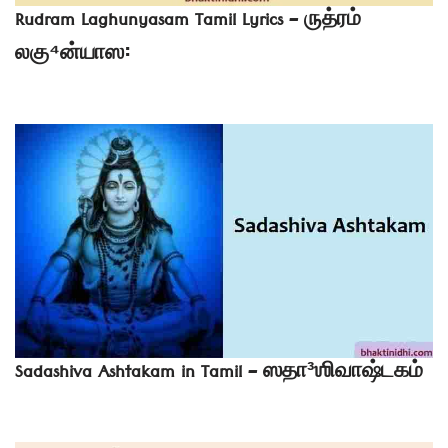
Rudram Laghunyasam Tamil Lyrics – ருத்ரம்
லகு⁴ன்யாஸ꞉
Sadashiva Ashtakam in Tamil – ஸதா³ஶிவாஷ்டகம்