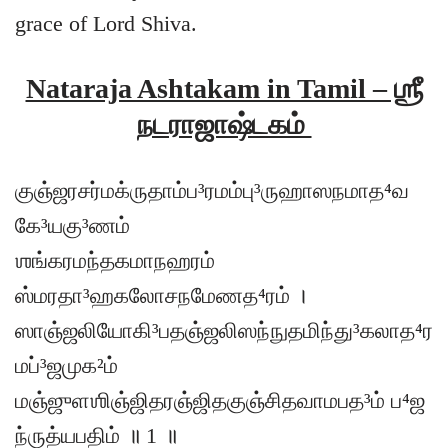
grace of Lord Shiva.
Nataraja Ashtakam in Tamil – ஶ்ரீ
நடராஜாஷ்டகம்
குஞ்ஜரசர்மக்ருதாம்ப³ரமம்பு³ருஹாஸநமாத⁴வ
கே³யகு³ணம்
ஶங்கரமந்தகமாநஹரம்
ஸ்மரதா³ஹகலோசநமேணத⁴ரம் ।
ஸாஞ்ஜலியோகி³பதஞ்ஜலிஸந்நுதமிந்து³கலாத⁴ர
மப்³ஜமுக²ம்
மஞ்ஜுளஶிஞ்ஜிதரஞ்ஜிதகுஞ்சிதவாமபத³ம் ப⁴ஜ
ந்ருத்யபதிம் ॥ 1 ॥