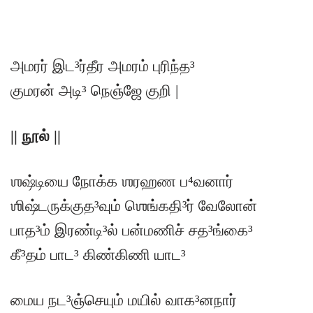
அமரர் இட³ர்தீர அமரம் புரிந்த³
குமரன் அடி³ நெஞ்ஜே குறி |
|| நூல் ||
ஶஷ்டியை நோக்க ஶரஹண ப⁴வனார்
ஶிஷ்டருக்குத³வும் ஶெங்கதி³ர் வேலோன்
பாத³ம் இரண்டி³ல் பன்மணிச் சத³ங்கை³
கீ³தம் பாட³ கிண்கிணி யாட³
மைய நட³ஞ்செயும் மயில் வாக³னநார்