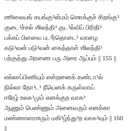
ஶூலையங் சயங்கு³ன்மம் ஶொக்குச் சிறங்கு³
குடை³ச்சல் ஶிலந்தி³ குட³ல்விப் பிரிதி³
பக்கப் பிளவை பட³ர்தொடை³ வாழை
கடு³வன் படு³வன் கைத்தாள் ஶிலந்தி³
பற்குத்து அரணை பரு அரை ஆப்பும் || 155 ||
எல்லாப்பிணியும் என்றனைக் கண்டா³ல்
நில்லா தோ³ட³ நீயெனக் கருள்வாய்
ஈரேழ் உலக³மும் எனக்குற வாக³
ஆணும் பெண்ணும் அனைவரும் எனக்கா
மண்ணாளரஶரும் மகி³ழ்ந்து³ற வாக³வும் || 160
||