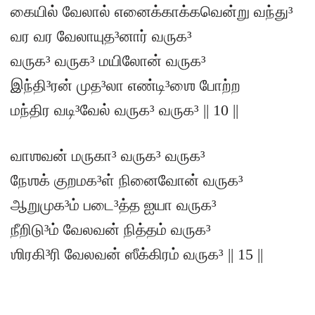
கையில் வேலால் எனைக்காக்கவென்று வந்து³
வர வர வேலாயுத³னார் வருக³
வருக³ வருக³ மயிலோன் வருக³
இந்தி³ரன் முத³லா எண்டி³ஶை போற்ற
மந்திர வடி³வேல் வருக³ வருக³ || 10 ||
வாஶவன் மருகா³ வருக³ வருக³
நேஶக் குறமக³ள் நினைவோன் வருக³
ஆறுமுக³ம் படை³த்த ஐயா வருக³
நீறிடு³ம் வேலவன் நித்தம் வருக³
ஶிரகி³ரி வேலவன் ஸீக்கிரம் வருக³ || 15 ||