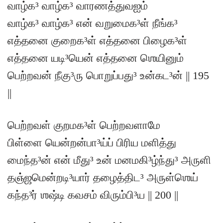
வாழ்க³ வாழ்க³ வாரணத்துவஐம்
வாழ்க³ வாழ்க³ என் வறுமைக³ள் நீங்க³
எத்தனை குறைக³ள் எத்தனை பிழைக³ள்
எத்தனை யடி³யென் எத்தனை ஶெயினும்
பெற்றவன் நீகு³ரு பொறுப்பது³ உன்கட³ன் || 195
||
பெற்றவள் குறமக³ள் பெற்றவளாமே
பிள்ளை யென்றன்பா³ய்ப் பிரிய மளித்து
மைந்த³ன் என் மீது³ உன் மனமகி³ழ்ந்து³ அருளி
தஞ்ஜமென்றடி³யார் தழைத்திட³ அருள்ஶெய்
கந்த³ர் ஶஷ்டி கவசம் விரும்பி³ய || 200 ||