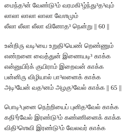
மைந்த³ன் வேண்டு³ம் வரமகி³ழ்ந்து³த³வும்
லாலா லாலா லாலா வேஶமும்
லீலா லீலா லீலா வினோத³ நென்று || 60 ||
உன்றிரு வடி³யை உறுதி³யெண் றெண்ணும்
எண்றனை வைத்துன் இணையடி³ காக்க
என்னுயிர்க் குயிராம் இறைவன் காக்க
பன்னிரு விழியால் பா³லனைக் காக்க
அடி³யேன் வத³னம் அழகு³வேல் காக்க || 65 ||
பொடி³புனை நெற்றியைப் புனித³வேல் காக்க
கதி³ர்வேல் இரண்டு³ம் கண்ணினைக் காக்க
விதி³ஶெவி இரண்டு³ம் வேலவர் காக்க