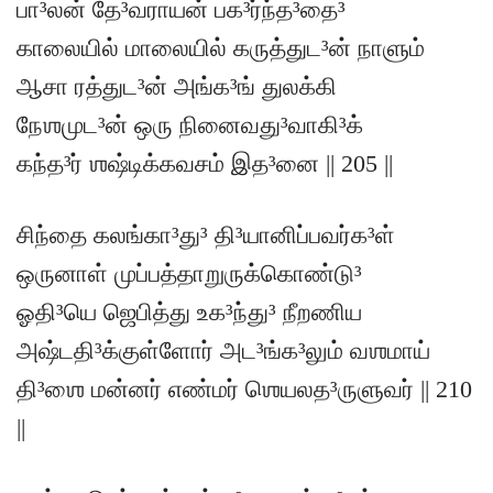
பா³லன் தே³வராயன் பக³ர்ந்த³தை³
காலையில் மாலையில் கருத்துட³ன் நாளும்
ஆசா ரத்துட³ன் அங்க³ங் துலக்கி
நேஶமுட³ன் ஒரு நினைவது³வாகி³க்
கந்த³ர் ஶஷ்டிக்கவசம் இத³னை || 205 ||
சிந்தை கலங்கா³து³ தி³யானிப்பவர்க³ள்
ஒருனாள் முப்பத்தாறுருக்கொண்டு³
ஓதி³யெ ஜெபித்து உக³ந்து³ நீறணிய
அஷ்டதி³க்குள்ளோர் அட³ங்க³லும் வஶமாய்
தி³ஶை மன்னர் எண்மர் ஶெயலத³ருளுவர் || 210
||