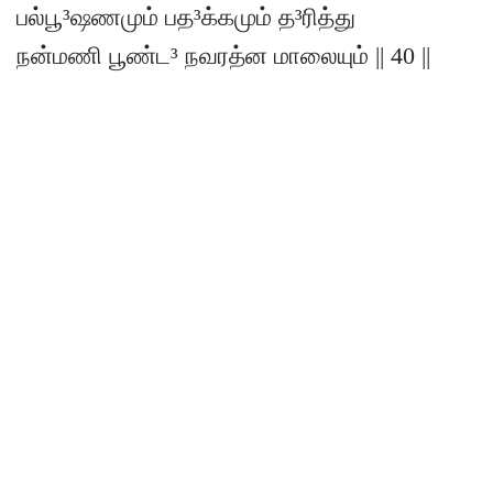
பல்பூ³ஷணமும் பத³க்கமும் த³ரித்து
நன்மணி பூண்ட³ நவரத்ன மாலையும் || 40 ||