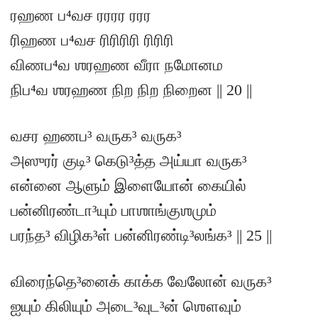
ரஹண ப⁴வச ரரரர ரரர
ரிஹண ப⁴வச ரிரிரிரி ரிரிரி
விணப⁴வ ஶரஹண வீரா நமோனம
நிப⁴வ ஶரஹண நிற நிற நிறைன || 20 ||
வசர ஹணப³ வருக³ வருக³
அஸுரர் குடி³ கெடு³த்த அய்யா வருக³
என்னை ஆளும் இளையோன் கையில்
பன்னிரண்டா³யும் பாஶாங்குஶமும்
பரந்த³ விழிக³ள் பன்னிரண்டி³லங்க³ || 25 ||
விரைந்தெ³னைக் காக்க வேலோன் வருக³
ஐயும் கிலியும் அடை³வுட³ன் ஶௌவும்