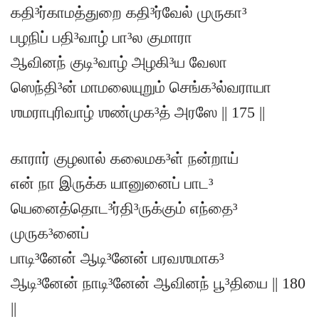
கதி³ர்காமத்துறை கதி³ர்வேல் முருகா³
பழநிப் பதி³வாழ் பா³ல குமாரா
ஆவினந் குடி³வாழ் அழகி³ய வேலா
ஸெந்தி³ன் மாமலையுறும் செங்க³ல்வராயா
ஶமராபுரிவாழ் ஶண்முக³த் அரஸே || 175 ||
காரார் குழலால் கலைமக³ள் நன்றாய்
என் நா இருக்க யானுனைப் பாட³
யெனைத்தொட³ர்தி³ருக்கும் எந்தை³
முருக³னைப்
பாடி³னேன் ஆடி³னேன் பரவஶமாக³
ஆடி³னேன் நாடி³னேன் ஆவினந் பூ³தியை || 180
||