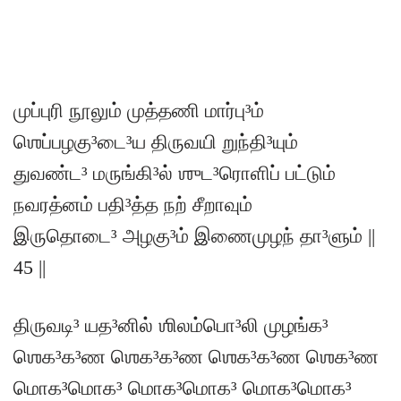
முப்புரி நூலும் முத்தணி மார்பு³ம்
ஶெப்பழகு³டை³ய திருவயி றுந்தி³யும்
துவண்ட³ மருங்கி³ல் ஶுட³ரொளிப் பட்டும்
நவரத்னம் பதி³த்த நற் சீறாவும்
இருதொடை³ அழகு³ம் இணைமுழந் தா³ளும் ||
45 ||
திருவடி³ யத³னில் ஶிலம்பொ³லி முழங்க³
ஶெக³க³ண ஶெக³க³ண ஶெக³க³ண ஶெக³ண
மொக³மொக³ மொக³மொக³ மொக³மொக³