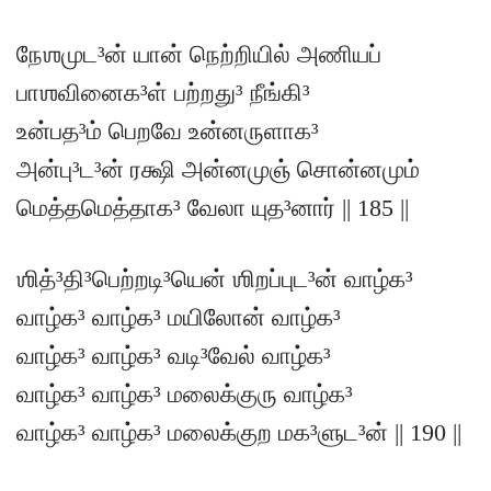
நேஶமுட³ன் யான் நெற்றியில் அணியப்
பாஶவினைக³ள் பற்றது³ நீங்கி³
உன்பத³ம் பெறவே உன்னருளாக³
அன்பு³ட³ன் ரக்ஷி அன்னமுஞ் சொன்னமும்
மெத்தமெத்தாக³ வேலா யுத³னார் || 185 ||
ஶித்³தி³பெற்றடி³யென் ஶிறப்புட³ன் வாழ்க³
வாழ்க³ வாழ்க³ மயிலோன் வாழ்க³
வாழ்க³ வாழ்க³ வடி³வேல் வாழ்க³
வாழ்க³ வாழ்க³ மலைக்குரு வாழ்க³
வாழ்க³ வாழ்க³ மலைக்குற மக³ளுட³ன் || 190 ||