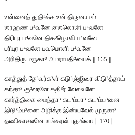
உன்னைத் துதி³க்க உன் திருனாமம்
ஶரஹண ப⁴வனே ஶைலொளி ப⁴வனே
திரிபுர ப⁴வனே திக³ழொளி ப⁴வனே
பரிபுர ப⁴வனே பவமொளி ப⁴வனே
அரிதிரு மருகா³ அமராபதி³யைக் || 165 ||
காத்துத் தே³வர்க³ள் கடு³ஞ்ஜிரை விடு³த்தாய்
கந்தா³ கு³ஹனே கதி³ர் வேலவனே
கார்த்திகை மைந்தா³ கட³ம்பா³ கட³ம்ப³னை
இடு³ம்ப³னை அழித்த இனியவேல் முருகா³
தணிகாசலனே ஶங்கரன் புத³ல்வா || 170 ||