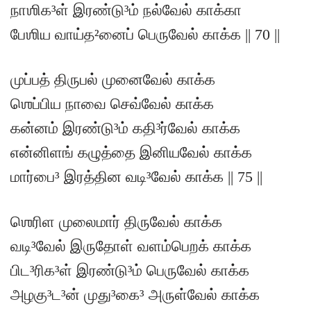
நாஶிக³ள் இரண்டு³ம் நல்வேல் காக்கா
பேஶிய வாய்த²னைப் பெருவேல் காக்க || 70 ||
முப்பத் திருபல் முனைவேல் காக்க
ஶெப்பிய நாவை செவ்வேல் காக்க
கன்னம் இரண்டு³ம் கதி³ர்வேல் காக்க
என்னிளங் கழுத்தை இனியவேல் காக்க
மார்பை³ இரத்தின வடி³வேல் காக்க || 75 ||
ஶெரிள முலைமார் திருவேல் காக்க
வடி³வேல் இருதோள் வளம்பெறக் காக்க
பிட³ரிக³ள் இரண்டு³ம் பெருவேல் காக்க
அழகு³ட³ன் முது³கை³ அருள்வேல் காக்க