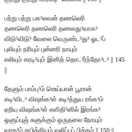
பற்று பற்று பக³லவன் தணலெரி
தணலெரி தணலெரி தணலது³வாக³
விடு³விடு³ வேலை வெருண்ட³து³ ஓட³ப்
புலியும் நரியும் புன்னரி நாயும்
எலியும் கரடி³யும் இனித் தொட³ர்ந்தோ³ட³ || 145
||
தேளும் பாம்பு³ம் ஶெய்யான் பூரான்
கடி³விட³ விஷங்க³ள் கடி³த்துய ரங்க³ம்
ஏறிய விஷங்க³ள் எளிதி³னில் இரங்க³
ஒளுப்புஞ் சுளுக்கும் ஒருதலை நோயும்
வாத³ம் சயித்தியம் வலிப்புப் பித்தம் || 150 ||