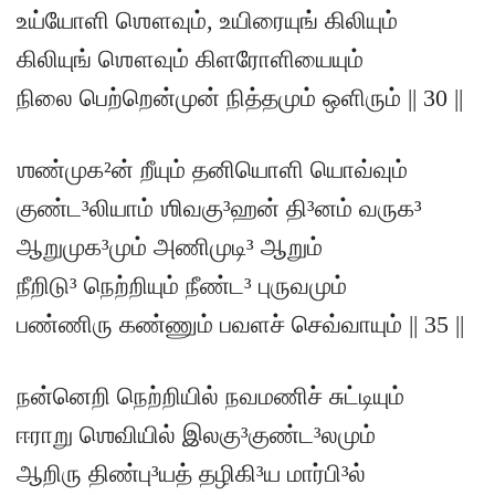
உய்யோளி ஶௌவும், உயிரையுங் கிலியும்
கிலியுங் ஶௌவும் கிளரோளியையும்
நிலை பெற்றென்முன் நித்தமும் ஒளிரும் || 30 ||
ஶண்முக²ன் றீயும் தனியொளி யொவ்வும்
குண்ட³லியாம் ஶிவகு³ஹன் தி³னம் வருக³
ஆறுமுக³மும் அணிமுடி³ ஆறும்
நீறிடு³ நெற்றியும் நீண்ட³ புருவமும்
பண்ணிரு கண்ணும் பவளச் செவ்வாயும் || 35 ||
நன்னெறி நெற்றியில் நவமணிச் சுட்டியும்
ஈராறு ஶெவியில் இலகு³குண்ட³லமும்
ஆறிரு திண்பு³யத் தழிகி³ய மார்பி³ல்