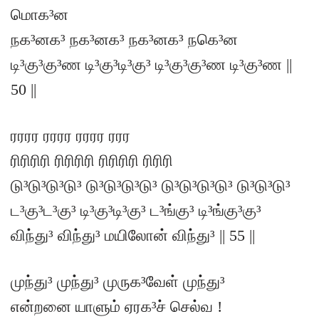
மொக³ன
நக³னக³ நக³னக³ நக³னக³ நகெ³ன
டி³கு³கு³ண டி³கு³டி³கு³ டி³கு³கு³ண டி³கு³ண ||
50 ||
ரரரர ரரரர ரரரர ரரர
ரிரிரிரி ரிரிரிரி ரிரிரிரி ரிரிரி
டு³டு³டு³டு³ டு³டு³டு³டு³ டு³டு³டு³டு³ டு³டு³டு³
ட³கு³ட³கு³ டி³கு³டி³கு³ ட³ங்கு³ டி³ங்கு³கு³
விந்து³ விந்து³ மயிலோன் விந்து³ || 55 ||
முந்து³ முந்து³ முருக³வேள் முந்து³
என்றனை யாளும் ஏரக³ச் செல்வ !