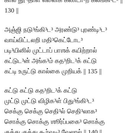
130 ||
அஞ்ஜி நடு³ங்கி³ட³ அரண்டு³ புரண்டி³ட³
வாய்விட்டலறி மதி³கெட்டோட³
படி³யினில் முட்டாப் பாஶக் கயிற்றால்
கட்டுட³ன் அங்க³ம் கத³றிட³க் கட்டு
கட்டி உருட்டு கால்கை முறியக் || 135 ||
கட்டு கட்டு கத³றிட³க் கட்டு
முட்டு முட்டு விழிக³ள் பிது³ங்கி³ட³
செக்கு செக்கு செதி³ல் செதி³லாக³
சொக்கு சொக்கு ஶூர்ப்பகை³ சொக்கு
குத்து குத்து கூர்வடி³ வேலால் || 140 ||