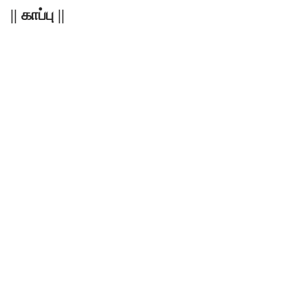
|| காப்பு ||