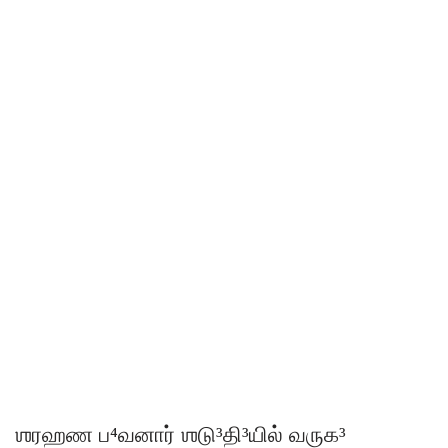
ஶரஹண ப⁴வனார் ஶடு³தி³யில் வருக³