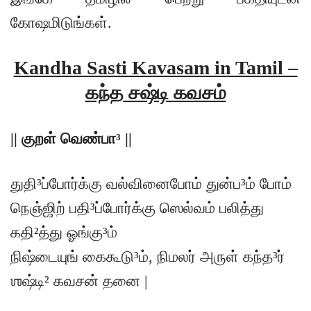
கோஷமிடுங்கள்.
Kandha Sasti Kavasam in Tamil –
கந்த சஷ்டி கவசம்
|| குறள் வெண்பா³ ||
துதி³ப்போர்க்கு வல்வினைபோம் துன்ப³ம் போம்
நெஞ்ஜிற் பதி³ப்போர்க்கு ஸெல்வம் பலித்து
கதி²த்து ஓங்கு³ம்
நிஷ்டையுங் கைகூடு³ம், நிமலர் அருள் கந்த³ர்
ஶஷ்டி² கவசன் தனை |