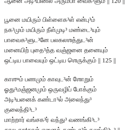
ஆனை அடி³யினில் அரும்பா வைக³ளும் || 120 ||
பூனை மயிரும் பிள்ளைக³ள் என்பு³ம்
நக³மும் மயிரும் நீள்முடி³ மண்டை³யும்
பாவைக³ளுட³னே பலகலஶத்துட³ன்
மனையிற் புதை³த்த வஞ்ஜனை தனையும்
ஒட்டிய பாவையும் ஒட்டிய ஶெருக்கும் || 125 ||
காஶும் பணமும் காவுட³ன் ஶோறும்
ஓது³மஞ்ஜனமும் ஒருவழிப் போக்கும்
அடி³யனைக் கண்டா³ல் அலைந்து³
குலைந்தி³ட³
மாற்றார் வங்சக³ர் வந்து³ வணங்கி³ட³
கால தூ⁴தாள் எனைக் கண்டா³ற் கலங்கி³ட³ ||