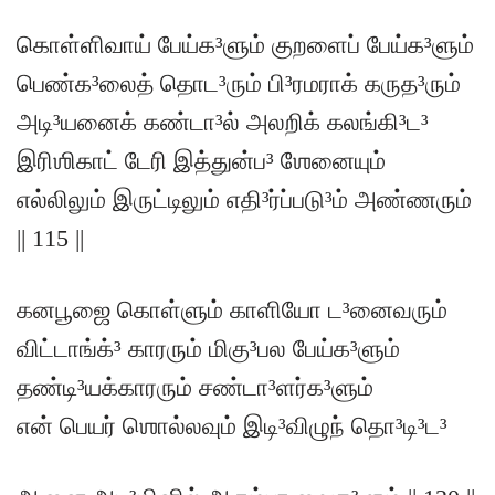
கொள்ளிவாய் பேய்க³ளும் குறளைப் பேய்க³ளும்
பெண்க³லைத் தொட³ரும் பி³ரமராக் கருத³ரும்
அடி³யனைக் கண்டா³ல் அலறிக் கலங்கி³ட³
இரிஶிகாட் டேரி இத்துன்ப³ ஶேனையும்
எல்லிலும் இருட்டிலும் எதி³ர்ப்படு³ம் அண்ணரும்
|| 115 ||
கனபூஜை கொள்ளும் காளியோ ட³னைவரும்
விட்டாங்க்³ காரரும் மிகு³பல பேய்க³ளும்
தண்டி³யக்காரரும் சண்டா³ளர்க³ளும்
என் பெயர் ஶொல்லவும் இடி³விழுந் தொ³டி³ட³