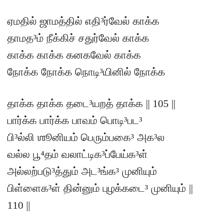
ஏமதில் ஜாமத்தில் எதி³ர்வேல் காக்க
தாமத³ம் நீக்கிச் சதுர்வேல் காக்க
காக்க காக்க கனகவேல் காக்க
நோக்க நோக்க நொடி³யினில் நோக்க
தாக்க தாக்க தடை³யறத் தாக்க || 105 ||
பார்க்க பார்க்க பாவம் பொடி³பட³
பி³ல்லி ஶூனியம் பெரும்பகை³ அக³ல
வல்ல பூ⁴தம் வலாட்டிக³ப்பேய்க³ள்
அல்லற்படு³த்தும் அட³ங்க³ முனியும்
பிள்ளைக³ள் தின்னும் புழக்கடை³ முனியும் ||
110 ||