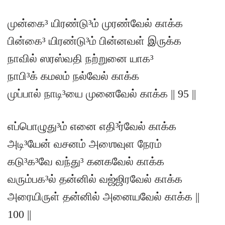
முன்கை³ யிரண்டு³ம் முரண்வேல் காக்க
பின்கை³ யிரண்டு³ம் பின்னவள் இருக்க
நாவில் ஸரஸ்வதி நற்றுனை யாக³
நாபி³க் கமலம் நல்வேல் காக்க
முப்பால் நாடி³யை முனைவேல் காக்க || 95 ||
எப்பொழுது³ம் எனை எதி³ர்வேல் காக்க
அடி³யேன் வசனம் அஶைவுள நேரம்
கடு³க³வே வந்து³ கனகவேல் காக்க
வரும்பக³ல் தன்னில் வஜ்ஜிரவேல் காக்க
அரையிருள் தன்னில் அனையவேல் காக்க ||
100 ||