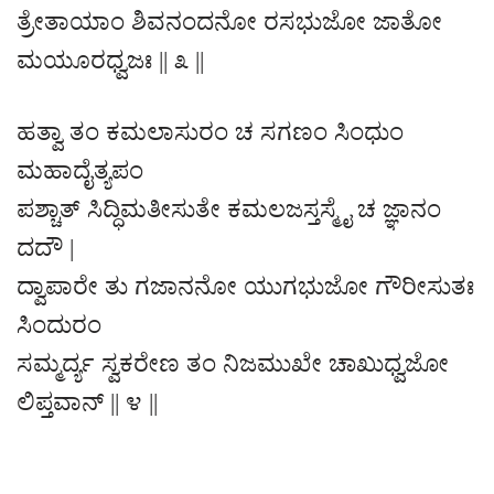
ತ್ರೇತಾಯಾಂ ಶಿವನಂದನೋ ರಸಭುಜೋ ಜಾತೋ
ಮಯೂರಧ್ವಜಃ || ೩ ||
ಹತ್ವಾ ತಂ ಕಮಲಾಸುರಂ ಚ ಸಗಣಂ ಸಿಂಧುಂ
ಮಹಾದೈತ್ಯಪಂ
ಪಶ್ಚಾತ್ ಸಿದ್ಧಿಮತೀಸುತೇ ಕಮಲಜಸ್ತಸ್ಮೈ ಚ ಜ್ಞಾನಂ
ದದೌ |
ದ್ವಾಪಾರೇ ತು ಗಜಾನನೋ ಯುಗಭುಜೋ ಗೌರೀಸುತಃ
ಸಿಂದುರಂ
ಸಮ್ಮರ್ದ್ಯ ಸ್ವಕರೇಣ ತಂ ನಿಜಮುಖೇ ಚಾಖುಧ್ವಜೋ
ಲಿಪ್ತವಾನ್ || ೪ ||