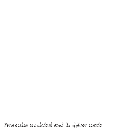
ಗೀತಾಯಾ ಉಪದೇಶ ಏವ ಹಿ ಕೃತೋ ರಾಜ್ಞೇ