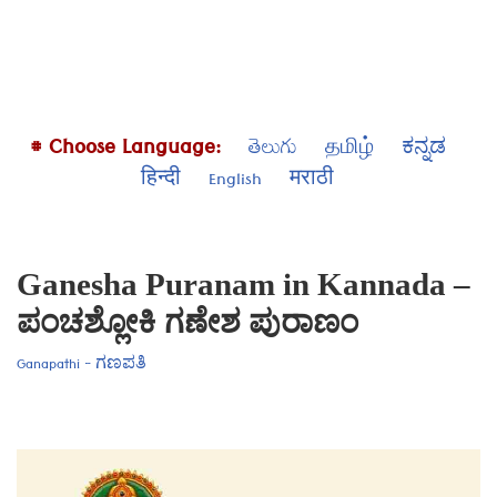
# Choose Language:
తెలుగు
தமிழ்
ಕನ್ನಡ
हिन्दी
English
मराठी
Ganesha Puranam in Kannada –
ಪಂಚಶ್ಲೋಕಿ ಗಣೇಶ ಪುರಾಣಂ
Ganapathi - ಗಣಪತಿ