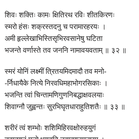
शिवः शक्तिः कामः क्षितिरथ रविः शीतकिरणः
स्मरो हंसः शक्रस्तदनु च परामारहरयः ।
अमी हृल्लेखाभिस्तिसृभिरवसानेषु घटिता
भजन्ते वर्णास्ते तव जननि नामावयवताम् ॥ ३२ ॥
स्मरं योनिं लक्ष्मीं त्रितयमिदमादौ तव मनो-
-र्निधायैके नित्ये निरवधिमहाभोगरसिकाः ।
भजन्ति त्वां चिन्तामणिगुणनिबद्धाक्षवलयाः
शिवाग्नौ जुह्वन्तः सुरभिघृतधाराहुतिशतैः ॥ ३३ ॥
शरीरं त्वं शम्भोः शशिमिहिरवक्षोरुहयुगं