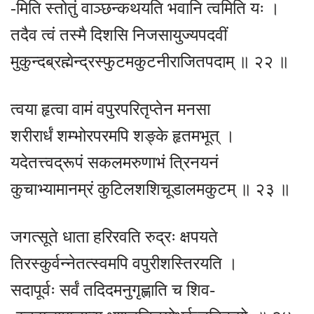
-मिति स्तोतुं वाञ्छन्कथयति भवानि त्वमिति यः ।
तदैव त्वं तस्मै दिशसि निजसायुज्यपदवीं
मुकुन्दब्रह्मेन्द्रस्फुटमकुटनीराजितपदाम् ॥ २२ ॥
त्वया हृत्वा वामं वपुरपरितृप्तेन मनसा
शरीरार्धं शम्भोरपरमपि शङ्के हृतमभूत् ।
यदेतत्त्वद्रूपं सकलमरुणाभं त्रिनयनं
कुचाभ्यामानम्रं कुटिलशशिचूडालमकुटम् ॥ २३ ॥
जगत्सूते धाता हरिरवति रुद्रः क्षपयते
तिरस्कुर्वन्नेतत्स्वमपि वपुरीशस्तिरयति ।
सदापूर्वः सर्वं तदिदमनुगृह्णाति च शिव-