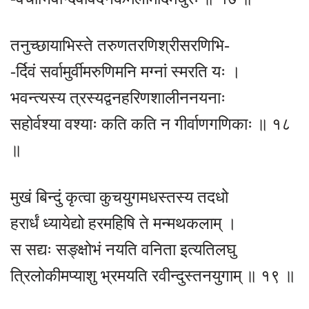
तनुच्छायाभिस्ते तरुणतरणिश्रीसरणिभि-
-र्दिवं सर्वामुर्वीमरुणिमनि मग्नां स्मरति यः ।
भवन्त्यस्य त्रस्यद्वनहरिणशालीननयनाः
सहोर्वश्या वश्याः कति कति न गीर्वाणगणिकाः ॥ १८
॥
मुखं बिन्दुं कृत्वा कुचयुगमधस्तस्य तदधो
हरार्धं ध्यायेद्यो हरमहिषि ते मन्मथकलाम् ।
स सद्यः सङ्क्षोभं नयति वनिता इत्यतिलघु
त्रिलोकीमप्याशु भ्रमयति रवीन्दुस्तनयुगाम् ॥ १९ ॥