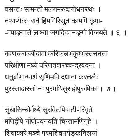
वसन्तः सामन्तो मलयमरुदायोधनरथः ।
तथाप्येकः सर्वं हिमगिरिसुते कामपि कृपा-
-मपाङ्गात्ते लब्ध्वा जगदिदमनङ्गो विजयते ॥ ६ ॥
क्वणत्काञ्चीदामा करिकलभकुम्भस्तननता
परिक्षीणा मध्ये परिणतशरच्चन्द्रवदना ।
धनुर्बाणान्पाशं सृणिमपि दधाना करतलैः
पुरस्तादास्तां नः पुरमथितुराहोपुरुषिका ॥ ७ ॥
सुधासिन्धोर्मध्ये सुरविटपिवाटीपरिवृते
मणिद्वीपे नीपोपवनवति चिन्तामणिगृहे ।
शिवाकारे मञ्चे परमशिवपर्यङ्कनिलयां