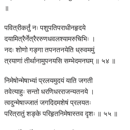
॥
पवित्रीकर्तुं नः पशुपतिपराधीनहृदये
दयामित्रैर्नेत्रैररुणधवलश्यामरुचिभिः ।
नदः शोणो गङ्गा तपनतनयेति ध्रुवममुं
त्रयाणां तीर्थानामुपनयसि सम्भेदमनघम् ॥ ५४ ॥
निमेषोन्मेषाभ्यां प्रलयमुदयं याति जगती
तवेत्याहुः सन्तो धरणिधरराजन्यतनये ।
त्वदुन्मेषाज्जातं जगदिदमशेषं प्रलयतः
परित्रातुं शङ्के परिहृतनिमेषास्तव दृशः ॥ ५५ ॥