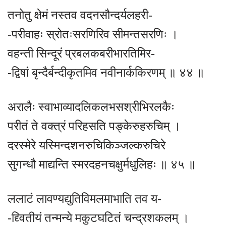
तनोतु क्षेमं नस्तव वदनसौन्दर्यलहरी-
-परीवाहः स्रोतःसरणिरिव सीमन्तसरणिः ।
वहन्ती सिन्दूरं प्रबलकबरीभारतिमिर-
-द्विषां बृन्दैर्बन्दीकृतमिव नवीनार्ककिरणम् ॥ ४४ ॥
अरालैः स्वाभाव्यादलिकलभसश्रीभिरलकैः
परीतं ते वक्त्रं परिहसति पङ्केरुहरुचिम् ।
दरस्मेरे यस्मिन्दशनरुचिकिञ्जल्करुचिरे
सुगन्धौ माद्यन्ति स्मरदहनचक्षुर्मधुलिहः ॥ ४५ ॥
ललाटं लावण्यद्युतिविमलमाभाति तव य-
-द्द्वितीयं तन्मन्ये मकुटघटितं चन्द्रशकलम् ।