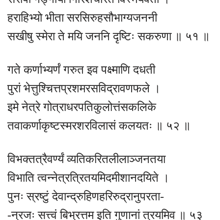
हराहिभ्यो भीता सरसिरुहसौभाग्यजननी
सखीषु स्मेरा ते मयि जननि दृष्टिः सकरुणा ॥ ५१ ॥
गते कर्णाभ्यर्णं गरुत इव पक्ष्माणि दधती
पुरां भेत्तुश्चित्तप्रशमरसविद्रावणफले ।
इमे नेत्रे गोत्राधरपतिकुलोत्तंसकलिके
तवाकर्णाकृष्टस्मरशरविलासं कलयतः ॥ ५२ ॥
विभक्तत्रैवर्ण्यं व्यतिकरितलीलाञ्जनतया
विभाति त्वन्नेत्रत्रितयमिदमीशानदयिते ।
पुनः स्रष्टुं देवान्द्रुहिणहरिरुद्रानुपरता-
-न्रजः सत्त्वं बिभ्रत्तम इति गुणानां त्रयमिव ॥ ५३