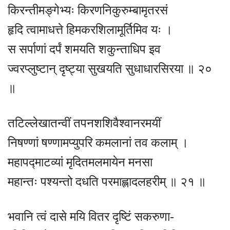
किरन्तीमङ्गेभ्यः किरणनिकुरुम्बामृतरसं
हृदि त्वामाधत्ते हिमकरशिलामूर्तिमिव यः ।
स सर्पाणां दर्पं शमयति शकुन्ताधिप इव
ज्वरप्लुष्टान् दृष्ट्या सुखयति सुधाधारसिरया ॥ २०
॥
तटिल्लेखातन्वीं तपनशशिवैश्वानरमयीं
निषण्णां षण्णामप्युपरि कमलानां तव कलाम् ।
महापद्माटव्यां मृदितमलमायेन मनसा
महान्तः पश्यन्तो दधति परमाह्लादलहरीम् ॥ २१ ॥
भवानि त्वं दासे मयि वितर दृष्टिं सकरुणा-