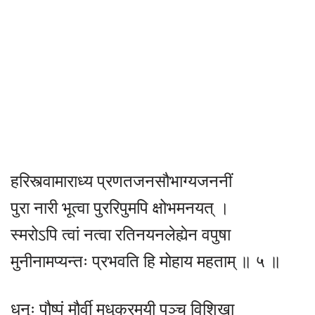
हरिस्त्वामाराध्य प्रणतजनसौभाग्यजननीं
पुरा नारी भूत्वा पुररिपुमपि क्षोभमनयत् ।
स्मरोऽपि त्वां नत्वा रतिनयनलेह्येन वपुषा
मुनीनामप्यन्तः प्रभवति हि मोहाय महताम् ॥ ५ ॥
धनुः पौष्पं मौर्वी मधुकरमयी पञ्च विशिखा