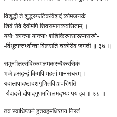
विशुद्धौ ते शुद्धस्फटिकविशदं व्योमजनकं
शिवं सेवे देवीमपि शिवसमानव्यवसिताम् ।
ययोः कान्त्या यान्त्याः शशिकिरणसारूप्यसरणे-
-र्विधूतान्तर्ध्वान्ता विलसति चकोरीव जगती ॥ ३७ ॥
समुन्मीलत्संवित्कमलमकरन्दैकरसिकं
भजे हंसद्वन्द्वं किमपि महतां मानसचरम् ।
यदालापादष्टादशगुणितविद्यापरिणति-
-र्यदादत्ते दोषाद्गुणमखिलमद्भ्यः पय इव ॥ ३८ ॥
तव स्वाधिष्ठाने हुतवहमधिष्ठाय निरतं