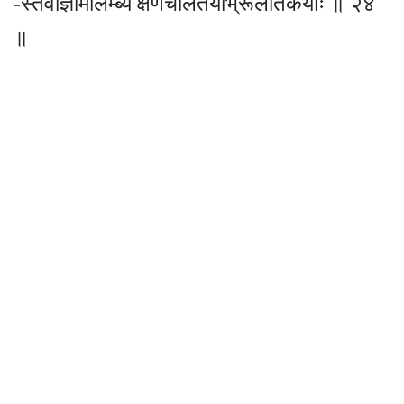
-स्तवाज्ञामालम्ब्य क्षणचलितयोर्भ्रूलतिकयोः ॥ २४
॥