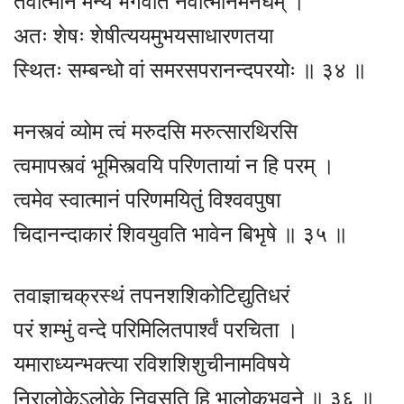
तवात्मानं मन्ये भगवति नवात्मानमनघम् ।
अतः शेषः शेषीत्ययमुभयसाधारणतया
स्थितः सम्बन्धो वां समरसपरानन्दपरयोः ॥ ३४ ॥
मनस्त्वं व्योम त्वं मरुदसि मरुत्सारथिरसि
त्वमापस्त्वं भूमिस्त्वयि परिणतायां न हि परम् ।
त्वमेव स्वात्मानं परिणमयितुं विश्ववपुषा
चिदानन्दाकारं शिवयुवति भावेन बिभृषे ॥ ३५ ॥
तवाज्ञाचक्रस्थं तपनशशिकोटिद्युतिधरं
परं शम्भुं वन्दे परिमिलितपार्श्वं परचिता ।
यमाराध्यन्भक्त्या रविशशिशुचीनामविषये
निरालोकेऽलोके निवसति हि भालोकभुवने ॥ ३६ ॥