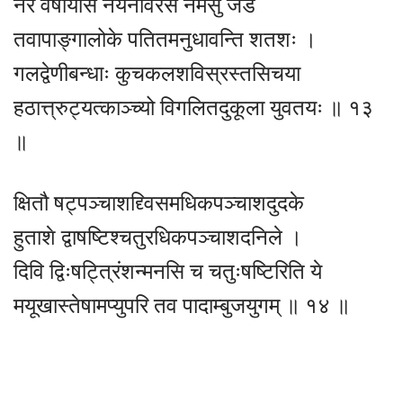
नरं वर्षीयांसं नयनविरसं नर्मसु जडं
तवापाङ्गालोके पतितमनुधावन्ति शतशः ।
गलद्वेणीबन्धाः कुचकलशविस्रस्तसिचया
हठात्त्रुट्यत्काञ्च्यो विगलितदुकूला युवतयः ॥ १३
॥
क्षितौ षट्पञ्चाशद्द्विसमधिकपञ्चाशदुदके
हुताशे द्वाषष्टिश्चतुरधिकपञ्चाशदनिले ।
दिवि द्विःषट्त्रिंशन्मनसि च चतुःषष्टिरिति ये
मयूखास्तेषामप्युपरि तव पादाम्बुजयुगम् ॥ १४ ॥