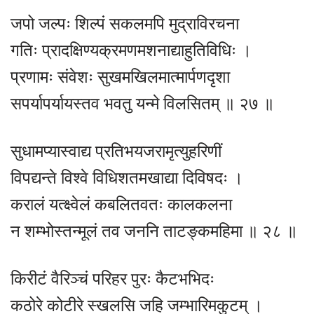
जपो जल्पः शिल्पं सकलमपि मुद्राविरचना
गतिः प्रादक्षिण्यक्रमणमशनाद्याहुतिविधिः ।
प्रणामः संवेशः सुखमखिलमात्मार्पणदृशा
सपर्यापर्यायस्तव भवतु यन्मे विलसितम् ॥ २७ ॥
सुधामप्यास्वाद्य प्रतिभयजरामृत्युहरिणीं
विपद्यन्ते विश्वे विधिशतमखाद्या दिविषदः ।
करालं यत्क्ष्वेलं कबलितवतः कालकलना
न शम्भोस्तन्मूलं तव जननि ताटङ्कमहिमा ॥ २८ ॥
किरीटं वैरिञ्चं परिहर पुरः कैटभभिदः
कठोरे कोटीरे स्खलसि जहि जम्भारिमकुटम् ।