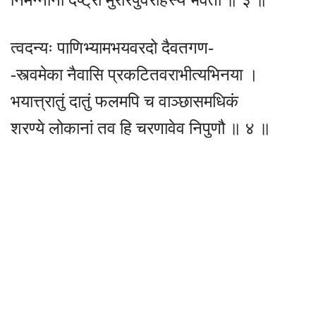
त्वदन्यः पाणिभ्यामभयवरदो दैवतगण-
-स्त्वमेका नैवासि प्रकटितवराभीत्यभिनया ।
भयात्त्रातुं दातुं फलमपि च वाञ्छासमधिकं
शरण्ये लोकानां तव हि चरणावेव निपुणौ ॥ ४ ॥