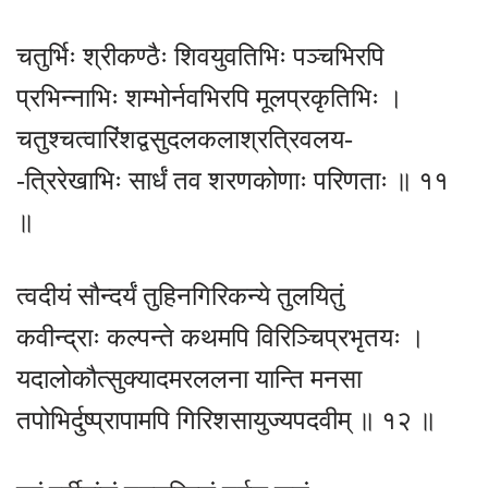
चतुर्भिः श्रीकण्ठैः शिवयुवतिभिः पञ्चभिरपि
प्रभिन्नाभिः शम्भोर्नवभिरपि मूलप्रकृतिभिः ।
चतुश्चत्वारिंशद्वसुदलकलाश्रत्रिवलय-
-त्रिरेखाभिः सार्धं तव शरणकोणाः परिणताः ॥ ११
॥
त्वदीयं सौन्दर्यं तुहिनगिरिकन्ये तुलयितुं
कवीन्द्राः कल्पन्ते कथमपि विरिञ्चिप्रभृतयः ।
यदालोकौत्सुक्यादमरललना यान्ति मनसा
तपोभिर्दुष्प्रापामपि गिरिशसायुज्यपदवीम् ॥ १२ ॥