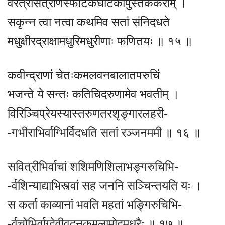
वरत्रासत्राणस्फटिकघटिकापुस्तककराम् ।
सकृन्न त्वा नत्वा कथमिव सतां संनिदधते
मधुक्षीरद्राक्षामधुरिमधुरीणाः फणितयः ॥ १५ ॥
कवीन्द्राणां चेतःकमलवनबालातपरुचिं
भजन्ते ये सन्तः कतिचिदरुणामेव भवतीम् ।
विरिञ्चिप्रेयस्यास्तरुणतरशृङ्गारलहरी-
-गभीराभिर्वाग्भिर्विदधति सतां रञ्जनममी ॥ १६ ॥
सवित्रीभिर्वाचां शशिमणिशिलाभङ्गरुचिभि-
-र्वशिन्याद्याभिस्त्वां सह जननि सञ्चिन्तयति यः ।
स कर्ता काव्यानां भवति महतां भङ्गिरुचिभि-
-र्वचोभिर्वाग्देवीवदनकमलामोदमधुरैः ॥ १७ ॥