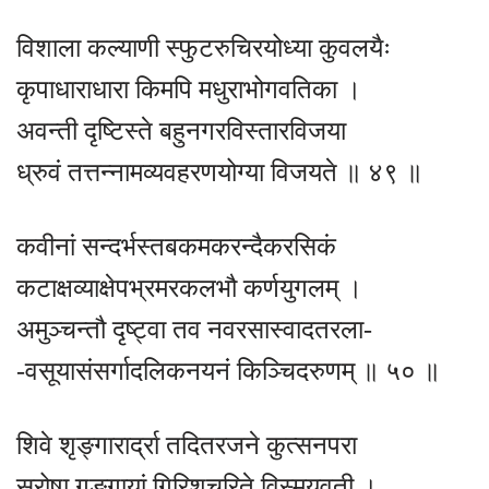
विशाला कल्याणी स्फुटरुचिरयोध्या कुवलयैः
कृपाधाराधारा किमपि मधुराभोगवतिका ।
अवन्ती दृष्टिस्ते बहुनगरविस्तारविजया
ध्रुवं तत्तन्नामव्यवहरणयोग्या विजयते ॥ ४९ ॥
कवीनां सन्दर्भस्तबकमकरन्दैकरसिकं
कटाक्षव्याक्षेपभ्रमरकलभौ कर्णयुगलम् ।
अमुञ्चन्तौ दृष्ट्वा तव नवरसास्वादतरला-
-वसूयासंसर्गादलिकनयनं किञ्चिदरुणम् ॥ ५० ॥
शिवे शृङ्गारार्द्रा तदितरजने कुत्सनपरा
सरोषा गङ्गायां गिरिशचरिते विस्मयवती ।