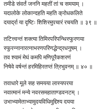
तमीडे संवर्तं जननि महतीं तां च समयाम् ।
यदालोके लोकान्दहति महति क्रोधकलिते
दयार्द्रा या दृष्टिः शिशिरमुपचारं रचयति ॥ ३९ ॥
तटित्त्वन्तं शक्त्या तिमिरपरिपन्थिस्फुरणया
स्फुरन्नानारत्नाभरणपरिणद्धेन्द्रधनुषम् ।
तव श्यामं मेघं कमपि मणिपूरैकशरणं
निषेवे वर्षन्तं हरमिहिरतप्तं त्रिभुवनम् ॥ ४० ॥
तवाधारे मूले सह समयया लास्यपरया
नवात्मानं मन्ये नवरसमहाताण्डवनटम् ।
उभाभ्यामेताभ्यामुदयविधिमुद्दिश्य दयया