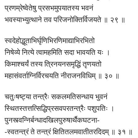
प्रणम्रेष्वेतेषु प्रसभमुपयातस्य भवनं
भवस्याभ्युत्थाने तव परिजनोक्तिर्विजयते ॥ २९ ॥
स्वदेहोद्भूताभिर्घृणिभिरणिमाद्याभिरभितो
निषेव्ये नित्ये त्वामहमिति सदा भावयति यः ।
किमाश्चर्यं तस्य त्रिनयनसमृद्धिं तृणयतो
महासंवर्ताग्निर्विरचयति नीराजनविधिम् ॥ ३० ॥
चतुःषष्ट्या तन्त्रैः सकलमतिसन्धाय भुवनं
स्थितस्तत्तत्सिद्धिप्रसवपरतन्त्रैः पशुपतिः ।
पुनस्त्वन्निर्बन्धादखिलपुरुषार्थैकघटना-
-स्वतन्त्रं ते तन्त्रं क्षितितलमवातीतरदिदम् ॥ ३१ ॥