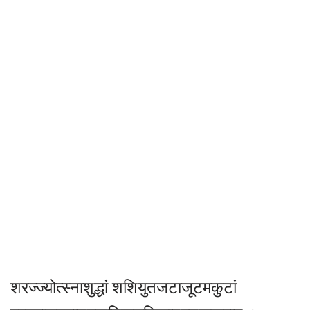
शरज्ज्योत्स्नाशुद्धां शशियुतजटाजूटमकुटां