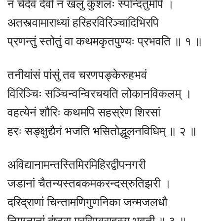
न चेदेवं देवो न खलु कुशलः स्पन्दितुमपि ।
अतस्त्वामाराध्यां हरिहरविरिञ्चादिभिरपि
प्रणन्तुं स्तोतुं वा कथमकृतपुण्यः प्रभवति ॥ १ ॥
तनीयांसं पांसुं तव चरणपङ्केरुहभवं
विरिञ्चिः सञ्चिन्वन्विरचयति लोकानविकलम् ।
वहत्येनं शौरिः कथमपि सहस्रेण शिरसां
हरः सङ्क्षुद्यैनं भजति भसितोद्धूलनविधिम् ॥ २ ॥
अविद्यानामन्तस्तिमिरमिहिरद्वीपनगरी
जडानां चैतन्यस्तबकमकरन्दस्रुतिझरी ।
दरिद्राणां चिन्तामणिगुणनिका जन्मजलधौ
निमग्नानां दंष्ट्रा मुररिपुवराहस्य भवती ॥ ३ ॥