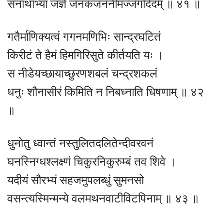
सनाथाभ्यां जज्ञे जनकजननीमज्जगदिदम् ॥ ४१ ॥
गतैर्माणिक्यत्वं गगनमणिभिः सान्द्रघटितं
किरीटं ते हैमं हिमगिरिसुते कीर्तयति यः ।
स नीडेयच्छायाच्छुरणशबलं चन्द्रशकलं
धनुः शौनासीरं किमिति न निबध्नाति धिषणाम् ॥ ४२
॥
धुनोतु ध्वान्तं नस्तुलितदलितेन्दीवरवनं
घनस्निग्धश्लक्ष्णं चिकुरनिकुरुम्बं तव शिवे ।
यदीयं सौरभ्यं सहजमुपलब्धुं सुमनसो
वसन्त्यस्मिन्मन्ये वलमथनवाटीविटपिनाम् ॥ ४३ ॥