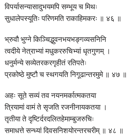
विपर्यासन्यासादुभयमपि सम्भूय च मिथः
सुधालेपस्यूतिः परिणमति राकाहिमकरः ॥ ४६ ॥
भ्रुवौ भुग्ने किञ्चिद्भुवनभयभङ्गव्यसनिनि
त्वदीये नेत्राभ्यां मधुकररुचिभ्यां धृतगुणम् ।
धनुर्मन्ये सव्येतरकरगृहीतं रतिपतेः
प्रकोष्ठे मुष्टौ च स्थगयति निगूढान्तरमुमे ॥ ४७ ॥
अहः सूते सव्यं तव नयनमर्कात्मकतया
त्रियामां वामं ते सृजति रजनीनायकतया ।
तृतीया ते दृष्टिर्दरदलितहेमाम्बुजरुचिः
समाधत्ते सन्ध्यां दिवसनिशयोरन्तरचरीम् ॥ ४८ ॥