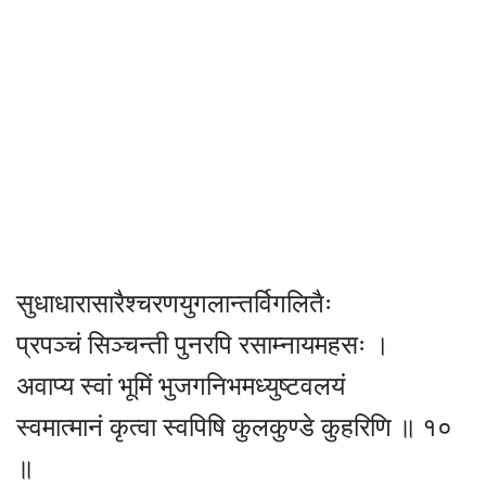
सुधाधारासारैश्चरणयुगलान्तर्विगलितैः
प्रपञ्चं सिञ्चन्ती पुनरपि रसाम्नायमहसः ।
अवाप्य स्वां भूमिं भुजगनिभमध्युष्टवलयं
स्वमात्मानं कृत्वा स्वपिषि कुलकुण्डे कुहरिणि ॥ १०
॥