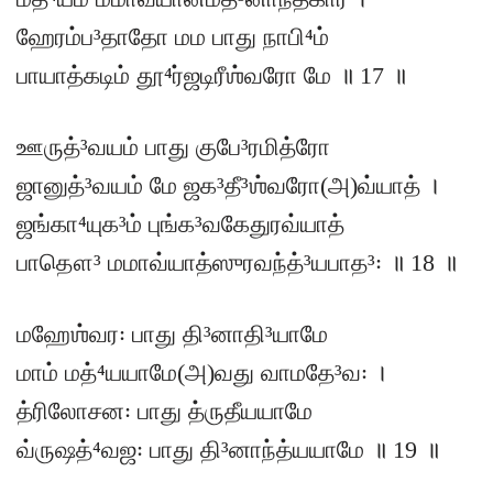
ஹேரம்ப³தாதோ மம பாது நாபி⁴ம்
பாயாத்கடிம் தூ⁴ர்ஜடிரீஶ்வரோ மே ॥ 17 ॥
ஊருத்³வயம் பாது குபே³ரமித்ரோ
ஜானுத்³வயம் மே ஜக³தீ³ஶ்வரோ(அ)வ்யாத் ।
ஜங்கா⁴யுக³ம் புங்க³வகேதுரவ்யாத்
பாதௌ³ மமாவ்யாத்ஸுரவந்த்³யபாத³꞉ ॥ 18 ॥
மஹேஶ்வர꞉ பாது தி³னாதி³யாமே
மாம் மத்⁴யயாமே(அ)வது வாமதே³வ꞉ ।
த்ரிலோசன꞉ பாது த்ருதீயயாமே
வ்ருஷத்⁴வஜ꞉ பாது தி³னாந்த்யயாமே ॥ 19 ॥