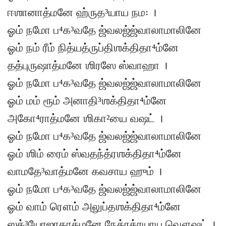
ஈஶானாத்மனே ஹ்ருத³யாய நம꞉ ।
ஓம் நமோ ப⁴க³வதே ஜ்வலஜ்ஜ்வாலாமாலினே
ஓம் நம் ரீம் நித்யத்ருப்திஶக்திதா⁴ம்னே
தத்புருஷாத்மனே ஶிரஸே ஸ்வாஹா ।
ஓம் நமோ ப⁴க³வதே ஜ்வலஜ்ஜ்வாலாமாலினே
ஓம் மம் ரூம் அனாதி³ஶக்திதா⁴ம்னே
அகோ⁴ராத்மனே ஶிகா²யை வஷட் ।
ஓம் நமோ ப⁴க³வதே ஜ்வலஜ்ஜ்வாலாமாலினே
ஓம் ஶிம் ரைம் ஸ்வதந்த்ரஶக்திதா⁴ம்னே
வாமதே³வாத்மனே கவசாய ஹும் ।
ஓம் நமோ ப⁴க³வதே ஜ்வலஜ்ஜ்வாலாமாலினே
ஓம் வாம் ரௌம் அலுப்தஶக்திதா⁴ம்னே
ஸத்³யோஜாதாத்மனே நேத்ரத்ரயாய வௌஷட் ।