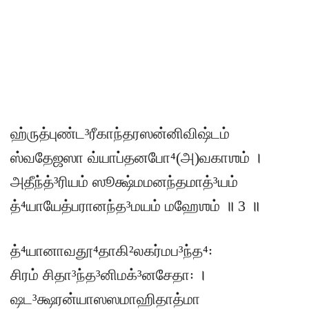
ஹ்ருத்புண்ட³ரீகாந்தரஸன்னிவிஷ்டம்
ஸ்வதேஜஸா வ்யாப்தனபோ⁴(அ)வகாஶம் ।
அதீந்த்³ரியம் ஸூக்ஷ்மமனந்தமாத்³யம்
த்⁴யாயேத்பரானந்த³மயம் மஹேஶம் ॥ 3 ॥
த்⁴யானாவதூ⁴தாகி²லகர்மப³ந்த⁴꞉
சிரம் சிதா³ந்த³னிமக்³னசேதா꞉ ।
ஷட³க்ஷரன்யாஸஸமாஹிதாத்மா