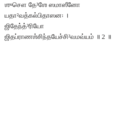
ஶுசௌ தே³ஶே ஸமாஸீனோ
யதா²வத்கல்பிதாஸன꞉ ।
ஜிதேந்த்³ரியோ
ஜிதப்ராணஶ்சிந்தயேச்சி²வமவ்யம் ॥ 2 ॥