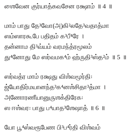
ஶைவேன குர்யாத்கவசேன ரக்ஷாம் ॥ 4 ॥
மாம் பாது தே³வோ(அ)கி²லதே³வதாத்மா
ஸம்ஸாரகூபே பதிதம் க³பீ⁴ரே ।
தன்னாம தி³வ்யம் வரமந்த்ரமூலம்
து⁴னோது மே ஸர்வமக⁴ம் ஹ்ருதி³ஸ்த²ம் ॥ 5 ॥
ஸர்வத்ர மாம் ரக்ஷது விஶ்வமூர்தி꞉
ஜ்யோதிர்மயானந்த³க⁴னஶ்சிதா³த்மா ।
அணோரணீயானுருஶக்திரேக꞉
ஸ ஈஶ்வர꞉ பாது ப⁴யாத³ஶேஷாத் ॥ 6 ॥
யோ பூ⁴ஸ்வரூபேண பி³ப⁴ர்தி விஶ்வம்