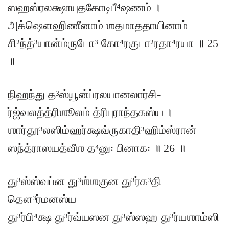
ஸஹஸ்ரலக்ஷாயுதகோடிபீ⁴ஷணம் ।
அக்ஷௌஹிணீனாம் ஶதமாததாயினாம்
சி²ந்த்³யான்ம்ருடோ³ கோ⁴ரகுடா²ரதா⁴ரயா ॥ 25
॥
நிஹந்து த³ஸ்யூன்ப்ரலயானலார்சி-
ர்ஜ்வலத்த்ரிஶூலம் த்ரிபுராந்தகஸ்ய ।
ஶார்தூ³லஸிம்ஹர்க்ஷவ்ருகாதி³ஹிம்ஸ்ரான்
ஸந்த்ராஸயத்வீஶ த⁴னு꞉ பினாக꞉ ॥ 26 ॥
து³ஸ்ஸ்வப்ன து³ஶ்ஶகுன து³ர்க³தி
தௌ³ர்மனஸ்ய
து³ர்பி⁴க்ஷ து³ர்வ்யஸன து³ஸ்ஸஹ து³ர்யஶாம்ஸி