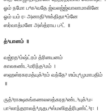
ஓம் நமோ ப⁴க³வதே ஜ்வலஜ்ஜ்வாலாமாலினே
ஓம் யம் ர꞉ அனாதி³ஶக்திதா⁴ம்னே
ஸர்வாத்மனே அஸ்த்ராய ப²ட் ॥
த்⁴யானம் ॥
வஜ்ரத³ம்ஷ்ட்ரம் த்ரினயனம்
காலகண்ட²மரிந்த³மம் ।
ஸஹஸ்ரகரமத்யுக்³ரம் வந்தே³ ஶம்பு⁴முமாபதிம்
॥
ருத்³ராக்ஷகங்கணலஸத்கரத³ண்ட³யுக்³ம꞉
பா²லாந்தராலத்⁴ருதப⁴ஸ்மஸிதத்ரிபுண்ட்³ர꞉ ।