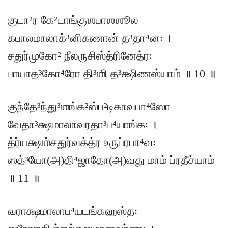
குடா²ர கே²டாங்குஶபாஶஶூல
கபாலமாலாக்³னிகணான் த³தா⁴ன꞉ ।
சதுர்முகோ² நீலருசிஸ்த்ரினேத்ர꞉
பாயாத³கோ⁴ரோ தி³ஶி த³க்ஷிணஸ்யாம் ॥ 10 ॥
குந்தே³ந்து³ஶங்க²ஸ்ப²டிகாவபா⁴ஸோ
வேதா³க்ஷமாலாவரதா³ப⁴யாங்க꞉ ।
த்ர்யக்ஷஶ்சதுர்வக்த்ர உருப்ரபா⁴வ꞉
ஸத்³யோ(அ)தி⁴ஜாதோ(அ)வது மாம் ப்ரதீச்யாம்
॥ 11 ॥
வராக்ஷமாலாப⁴யடங்கஹஸ்த꞉