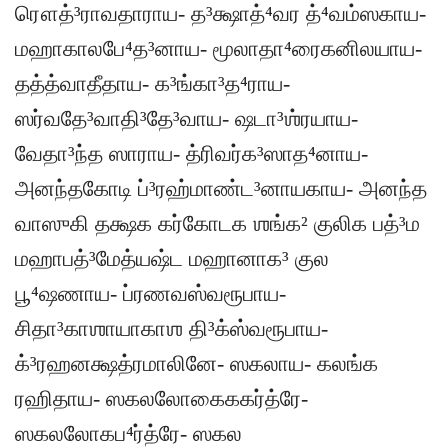
ரௌத்³ராவதாராய- த³க்ஷாத்⁴வர த்⁴வம்ஸகாய-
மஹாகாலபே⁴த³னாய- மூலாதா⁴ரைகனிலயாய-
தத்த்வாதீதாய- க³ங்கா³த⁴ராய-
ஸர்வதே³வாதி³தே³வாய- ஷடா³ஶ்ரயாய-
வேதா³ந்த ஸாராய- த்ரிவர்க³ஸாத⁴னாய-
அனந்தகோடி ப்³ரஹ்மாண்ட³னாயகாய- அனந்த
வாஸுகி தக்ஷக கர்கோடக ஶங்க² குலிக பத்³ம
மஹாபத்³மேத்யஷ்ட மஹானாக³ குல
பூ⁴ஷணாய- ப்ரணவஸ்வரூபாய-
சிதா³காஶாயாகாஶ தி³க்ஸ்வரூபாய-
க்³ரஹனக்ஷத்ரமாலினே- ஸகலாய- கலங்க
ரஹிதாய- ஸகலலோகைககர்த்ரே-
ஸகலலோகப⁴ர்த்ரே- ஸகல