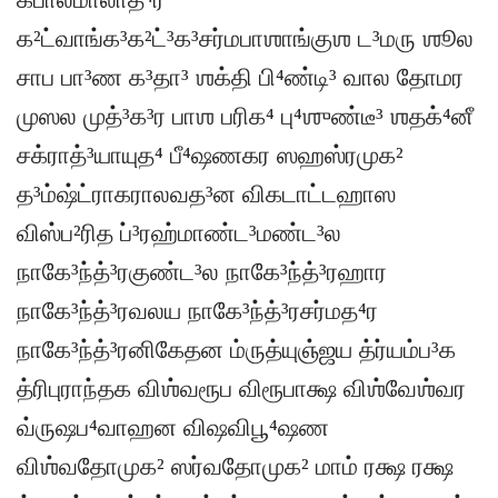
க²ட்வாங்க³க²ட்³க³சர்மபாஶாங்குஶ ட³மரு ஶூல
சாப பா³ண க³தா³ ஶக்தி பி⁴ண்டி³ வால தோமர
முஸல முத்³க³ர பாஶ பரிக⁴ பு⁴ஶுண்டீ³ ஶதக்⁴னீ
சக்ராத்³யாயுத⁴ பீ⁴ஷணகர ஸஹஸ்ரமுக²
த³ம்ஷ்ட்ராகராலவத³ன விகடாட்டஹாஸ
விஸ்ப²ரித ப்³ரஹ்மாண்ட³மண்ட³ல
நாகே³ந்த்³ரகுண்ட³ல நாகே³ந்த்³ரஹார
நாகே³ந்த்³ரவலய நாகே³ந்த்³ரசர்மத⁴ர
நாகே³ந்த்³ரனிகேதன ம்ருத்யுஞ்ஜய த்ர்யம்ப³க
த்ரிபுராந்தக விஶ்வரூப விரூபாக்ஷ விஶ்வேஶ்வர
வ்ருஷப⁴வாஹன விஷவிபூ⁴ஷண
விஶ்வதோமுக² ஸர்வதோமுக² மாம் ரக்ஷ ரக்ஷ