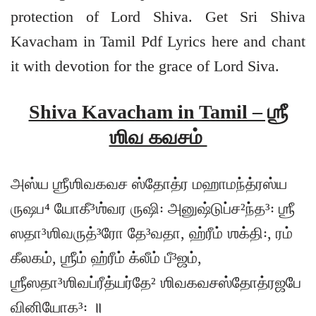
protection of Lord Shiva. Get Sri Shiva
Kavacham in Tamil Pdf Lyrics here and chant
it with devotion for the grace of Lord Siva.
Shiva Kavacham in Tamil – ஶ்ரீ
ஶிவ கவசம்
அஸ்ய ஶ்ரீஶிவகவச ஸ்தோத்ர மஹாமந்த்ரஸ்ய
ருஷப⁴ யோகீ³ஶ்வர ருஷி꞉ அனுஷ்டுப்ச²ந்த³꞉ ஶ்ரீ
ஸதா³ஶிவருத்³ரோ தே³வதா, ஹ்ரீம் ஶக்தி꞉, ரம்
கீலகம், ஶ்ரீம் ஹ்ரீம் க்லீம் பீ³ஜம்,
ஶ்ரீஸதா³ஶிவப்ரீத்யர்தே² ஶிவகவசஸ்தோத்ரஜபே
வினியோக³꞉ ॥