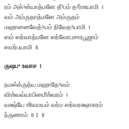
ரம் அக்³ன்யாத்மனே தீ³பம் த³ர்ஶயாமி ।
வம் அம்ருதாத்மனே அம்ருதம்
மஹானைவேத்³யம் நிவேத³யாமி ।
ஸம் ஸர்வாத்மனே ஸர்வோபசாரபூஜாம்
ஸமர்பயாமி ॥
ருஷப⁴ உவாச ।
நமஸ்க்ருத்ய மஹாதே³வம்
விஶ்வவ்யாபினமீஶ்வரம் ।
வக்ஷ்யே ஶிவமயம் வர்ம ஸர்வரக்ஷாகரம்
ந்ருணாம் ॥ 1 ॥