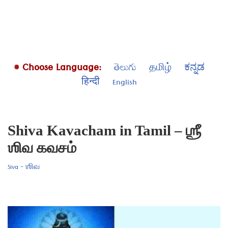
# Choose Language:
తెలుగు
தமிழ்
ಕನ್ನಡ
हिन्दी
English
Shiva Kavacham in Tamil – ஶ்ரீ
ஶிவ கவசம்
Siva - ஶிவ