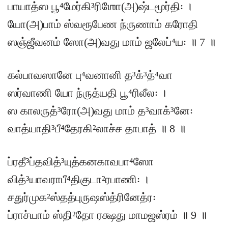
பாயாத்ஸ பூ⁴மேர்கி³ரிஶோ(அ)ஷ்டமூர்தி꞉ ।
யோ(அ)பாம் ஸ்வரூபேண ந்ருணாம் கரோதி
ஸஞ்ஜீவனம் ஸோ(அ)வது மாம் ஜலேப்⁴ய꞉ ॥ 7 ॥
கல்பாவஸானே பு⁴வனானி த³க்³த்⁴வா
ஸர்வாணி யோ ந்ருத்யதி பூ⁴ரிலீல꞉ ।
ஸ காலருத்³ரோ(அ)வது மாம் த³வாக்³னே꞉
வாத்யாதி³பீ⁴தேரகி²லாச்ச தாபாத் ॥ 8 ॥
ப்ரதீ³ப்தவித்³யுத்கனகாவபா⁴ஸோ
வித்³யாவராபீ⁴திகுடா²ரபாணி꞉ ।
சதுர்முக²ஸ்தத்புருஷஸ்த்ரினேத்ர꞉
ப்ராச்யாம் ஸ்தி²தோ ரக்ஷது மாமஜஸ்ரம் ॥ 9 ॥