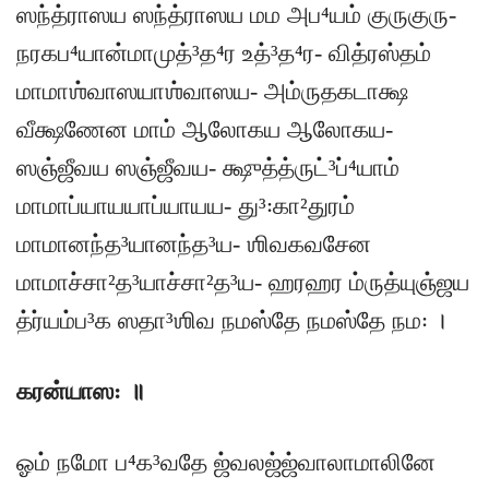
ஸந்த்ராஸய ஸந்த்ராஸய மம அப⁴யம் குருகுரு-
நரகப⁴யான்மாமுத்³த⁴ர உத்³த⁴ர- வித்ரஸ்தம்
மாமாஶ்வாஸயாஶ்வாஸய- அம்ருதகடாக்ஷ
வீக்ஷணேன மாம் ஆலோகய ஆலோகய-
ஸஞ்ஜீவய ஸஞ்ஜீவய- க்ஷுத்த்ருட்³ப்⁴யாம்
மாமாப்யாயயாப்யாயய- து³꞉கா²துரம்
மாமானந்த³யானந்த³ய- ஶிவகவசேன
மாமாச்சா²த³யாச்சா²த³ய- ஹரஹர ம்ருத்யுஞ்ஜய
த்ர்யம்ப³க ஸதா³ஶிவ நமஸ்தே நமஸ்தே நம꞉ ।
கரன்யாஸ꞉ ॥
ஓம் நமோ ப⁴க³வதே ஜ்வலஜ்ஜ்வாலாமாலினே