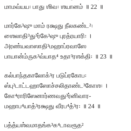
மாமவ்யய꞉ பாது ஶிவ꞉ ஶயானம் ॥ 22 ॥
மார்கே³ஷு மாம் ரக்ஷது நீலகண்ட²꞉
ஶைலாதி³து³ர்கே³ஷு புரத்ரயாரி꞉ ।
அரண்யவாஸாதி³மஹாப்ரவாஸே
பாயான்ம்ருக³வ்யாத⁴ உதா³ரஶக்தி꞉ ॥ 23 ॥
கல்பாந்தகாலோக்³ர படுப்ரகோப꞉
ஸ்பு²டாட்டஹாஸோச்சலிதாண்ட³கோஶ꞉ ।
கோ⁴ராரிஸேனார்ணவது³ர்னிவார-
மஹாப⁴யாத்³ரக்ஷது வீரப⁴த்³ர꞉ ॥ 24 ॥
பத்த்யஶ்வமாதங்க³க⁴டாவரூத²