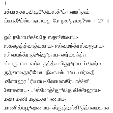
।
உத்பாததாபவிஷபீ⁴திமஸத்³க்³ரஹார்திம்
வ்யாதீ⁴ம்ஶ்ச நாஶயது மே ஜக³தாமதீ⁴ஶ꞉ ॥ 27 ॥
ஓம் நமோப⁴க³வதே ஸதா³ஶிவாய-
ஸகலதத்த்வாத்மகாய- ஸர்வமந்த்ரஸ்வரூபாய-
ஸர்வயந்த்ராதி⁴ஷ்டி²தாய- ஸர்வதந்த்ர
ஸ்வரூபாய- ஸர்வ தத்த்வவிதூ³ராய- ப்³ரஹ்ம
ருத்³ராவதாரிணே- நீலகண்டா²ய- பார்வதீ
மனோஹர ப்ரியாய- ஸோமஸூர்யாக்³னி
லோசனாய- ப⁴ஸ்மோத்³தூ⁴லித விக்³ரஹாய-
மஹாமணி மகுடதா⁴ரணாய-
மாணிக்யபூ⁴ஷணாய- ஸ்ருஷ்டிஸ்தி²திப்ரலயகால