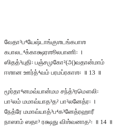
வேதா³ப⁴யேஷ்டாங்குஶடங்கபாஶ
கபாலட⁴க்காக்ஷரஶூலபாணி꞉ ।
ஸிதத்³யுதி꞉ பஞ்சமுகோ²(அ)வதான்மாம்
ஈஶான ஊர்த்⁴வம் பரமப்ரகாஶ꞉ ॥ 13 ॥
மூர்தா⁴னமவ்யான்மம சந்த்³ரமௌலி꞉
பா²லம் மமாவ்யாத³த² பா²லனேத்ர꞉ ।
நேத்ரே மமாவ்யாத்³ப⁴க³னேத்ரஹாரீ
நாஸாம் ஸதா³ ரக்ஷது விஶ்வனாத²꞉ ॥ 14 ॥