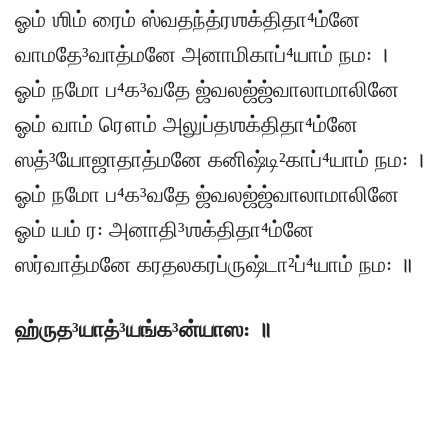
ஓம் ஶிம் ரைம் ஸ்வதந்த்ரஶக்திதா⁴ம்னே
வாமதே³வாத்மனே அனாமிகாப்⁴யாம் நம꞉ ।
ஓம் நமோ ப⁴க³வதே ஜ்வலஜ்ஜ்வாலாமாலினே
ஓம் வாம் ரௌம் அலுப்தஶக்திதா⁴ம்னே
ஸத்³யோஜாதாத்மனே கனிஷ்டி²காப்⁴யாம் நம꞉ ।
ஓம் நமோ ப⁴க³வதே ஜ்வலஜ்ஜ்வாலாமாலினே
ஓம் யம் ர꞉ அனாதி³ஶக்திதா⁴ம்னே
ஸர்வாத்மனே கரதலகரப்ருஷ்டா²ப்⁴யாம் நம꞉ ॥
ஹ்ருத³யாத்³யங்க³ன்யாஸ꞉ ॥