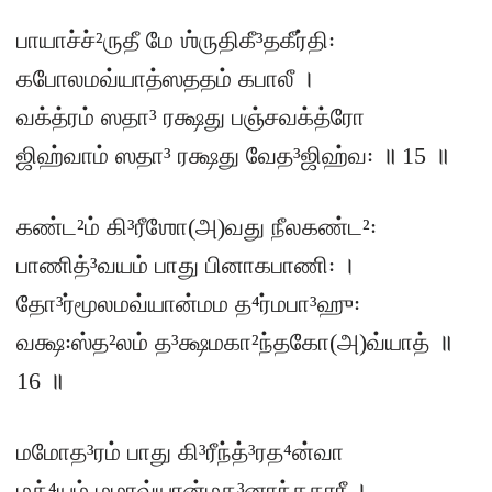
பாயாச்ச்²ருதீ மே ஶ்ருதிகீ³தகீர்தி꞉
கபோலமவ்யாத்ஸததம் கபாலீ ।
வக்த்ரம் ஸதா³ ரக்ஷது பஞ்சவக்த்ரோ
ஜிஹ்வாம் ஸதா³ ரக்ஷது வேத³ஜிஹ்வ꞉ ॥ 15 ॥
கண்ட²ம் கி³ரீஶோ(அ)வது நீலகண்ட²꞉
பாணித்³வயம் பாது பினாகபாணி꞉ ।
தோ³ர்மூலமவ்யான்மம த⁴ர்மபா³ஹு꞉
வக்ஷ꞉ஸ்த²லம் த³க்ஷமகா²ந்தகோ(அ)வ்யாத் ॥
16 ॥
மமோத³ரம் பாது கி³ரீந்த்³ரத⁴ன்வா
மத்⁴யம் மமாவ்யான்மத³னாந்தகாரீ ।