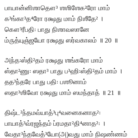
பாயான்னிஶாதௌ³ ஶஶிஶேக²ரோ மாம்
க³ங்கா³த⁴ரோ ரக்ஷது மாம் நிஶீதே² ।
கௌ³ரீபதி꞉ பாது நிஶாவஸானே
ம்ருத்யுஞ்ஜயோ ரக்ஷது ஸர்வகாலம் ॥ 20 ॥
அந்த꞉ஸ்தி²தம் ரக்ஷது ஶங்கரோ மாம்
ஸ்தா²ணு꞉ ஸதா³ பாது ப³ஹி꞉ஸ்தி²தம் மாம் ।
தத³ந்தரே பாது பதி꞉ பஶூனாம்
ஸதா³ஶிவோ ரக்ஷது மாம் ஸமந்தாத் ॥ 21 ॥
திஷ்ட²ந்தமவ்யாத்³பு⁴வனைகனாத²꞉
பாயாத்³வ்ரஜந்தம் ப்ரமதா²தி⁴னாத²꞉ ।
வேதா³ந்தவேத்³யோ(அ)வது மாம் நிஷண்ணம்