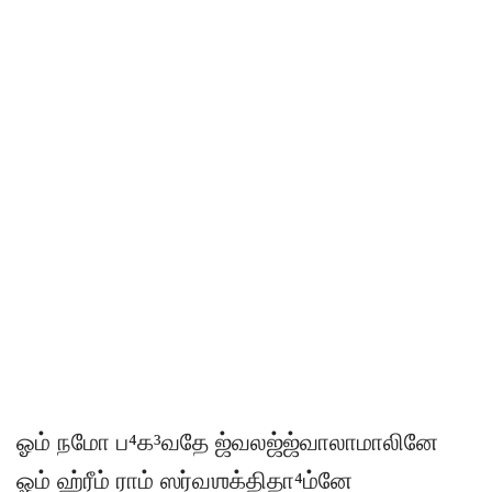
ஓம் நமோ ப⁴க³வதே ஜ்வலஜ்ஜ்வாலாமாலினே
ஓம் ஹ்ரீம் ராம் ஸர்வஶக்திதா⁴ம்னே