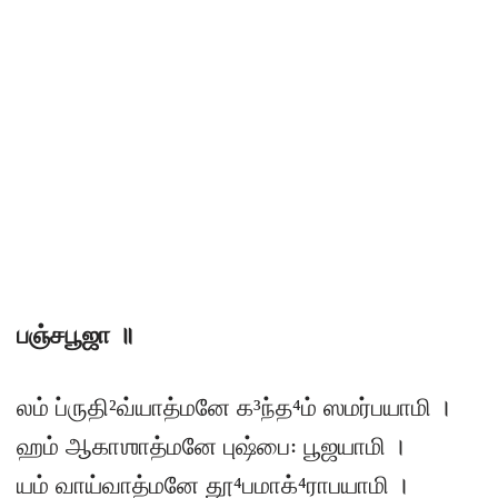
பஞ்சபூஜா ॥
லம் ப்ருதி²வ்யாத்மனே க³ந்த⁴ம் ஸமர்பயாமி ।
ஹம் ஆகாஶாத்மனே புஷ்பை꞉ பூஜயாமி ।
யம் வாய்வாத்மனே தூ⁴பமாக்⁴ராபயாமி ।