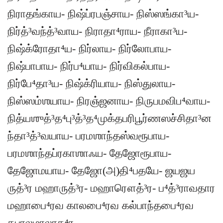
நிராதங்காய- நிஷ்ப்ரபஞ்சாய- நிஸ்ஸங்கா³ய-
நிர்த்³வந்த்³வாய- நிராதா⁴ராய- நீராகா³ய-
நிஷ்க்ரோதா⁴ய- நிர்லாய- நிர்லோபாய-
நிஷ்பாபாய- நிர்ப⁴யாய- நிர்விகல்பாய-
நிர்பே⁴தா³ய- நிஷ்க்ரியாய- நிஸ்துலாய-
நிஸ்ஸம்ஶயாய- நிரஞ்ஜனாய- நிருபமவிப⁴வாய-
நித்யஶுத்³த⁴பு³த்³த⁴முக்தபரிபூர்ணஸச்சிதா³ன
ந்தா³த்³வயாய- பரமஶாந்தஸ்வரூபாய-
பரமஶாந்தப்ரகாஶாஃய- தேஜோரூபாய-
தேஜோமயாய- தேஜோ(அ)தி⁴பதயே- ஜயஜய
ருத்³ர மஹாருத்³ர- மஹாரௌத்³ர- ப⁴த்³ராவதார
மஹாபை⁴ரவ காலபை⁴ரவ கல்பாந்தபை⁴ரவ
கபாலமாலாத⁴ர