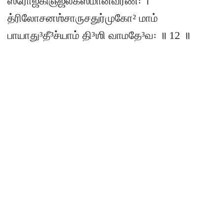
ஸரோஜகிஞ்ஜல்கஸமானவர்ண꞉ ।
த்ரிலோசனஶ்சாருசதுர்முகோ² மாம்
பாயாது³தீ³ச்யாம் தி³ஶி வாமதே³வ꞉ ॥ 12 ॥