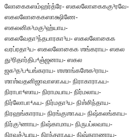
லோகைகஸம்ஹர்த்ரே- ஸகலலோகைககு³ரவே-
ஸகலலோகைகஸாக்ஷிணே-
ஸகலனிக³மகு³ஹ்யாய-
ஸகலவேதா³ந்தபாரகா³ய- ஸகலலோகைக
வரப்ரதா³ய- ஸகலலோகைக ஶங்கராய- ஸகல
து³ரிதார்திப⁴ஞ்ஜனாய- ஸகல
ஜக³த³ப⁴யங்கராய- ஶஶாங்கஶேக²ராய-
ஶாஶ்வதனிஜாவாஸாஃய- நிராகாராஃய-
நிராபா⁴ஸாய- நிராமயாய- நிர்மலாய-
நிர்லோபா⁴ஃய- நிர்மதா³ய- நிஶ்சிந்தாய-
நிரஹங்காராய- நிரங்குஶாஃய- நிஷ்கலங்காய-
நிர்கு³ணாய- நிஷ்காமாய- நிருபப்லவாய-
நிரவத்³யாய- நிரந்தராஃய- நிஷ்காரணாய-