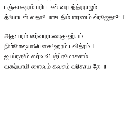
பஞ்சாக்ஷரம் பரிபட²ன் வரமந்த்ரராஜம்
த்⁴யாயன் ஸதா³ பஶுபதிம் ஶரணம் வ்ரஜேதா²꞉ ॥
அத꞉ பரம் ஸர்வபுராணகு³ஹ்யம்
நிஶ்ஶேஷபாபௌக⁴ஹரம் பவித்ரம் ।
ஜயப்ரத³ம் ஸர்வவிபத்ப்ரமோசனம்
வக்ஷ்யாமி ஶைவம் கவசம் ஹிதாய தே ॥