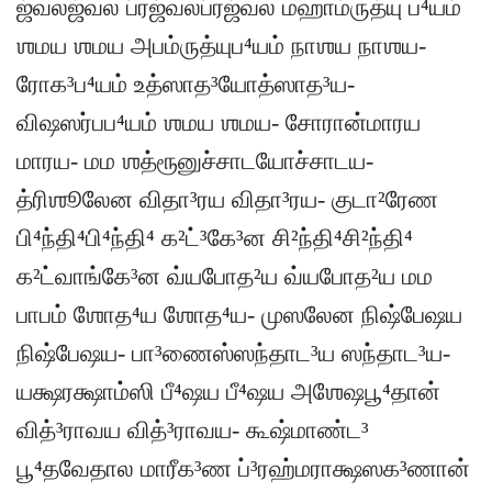
ஜ்வலஜ்வல ப்ரஜ்வலப்ரஜ்வல மஹாம்ருத்யு ப⁴யம்
ஶமய ஶமய அபம்ருத்யுப⁴யம் நாஶய நாஶய-
ரோக³ப⁴யம் உத்ஸாத³யோத்ஸாத³ய-
விஷஸர்பப⁴யம் ஶமய ஶமய- சோரான்மாரய
மாரய- மம ஶத்ரூனுச்சாடயோச்சாடய-
த்ரிஶூலேன விதா³ரய விதா³ரய- குடா²ரேண
பி⁴ந்தி⁴பி⁴ந்தி⁴ க²ட்³கே³ன சி²ந்தி⁴சி²ந்தி⁴
க²ட்வாங்கே³ன வ்யபோத²ய வ்யபோத²ய மம
பாபம் ஶோத⁴ய ஶோத⁴ய- முஸலேன நிஷ்பேஷய
நிஷ்பேஷய- பா³ணைஸ்ஸந்தாட³ய ஸந்தாட³ய-
யக்ஷரக்ஷாம்ஸி பீ⁴ஷய பீ⁴ஷய அஶேஷபூ⁴தான்
வித்³ராவய வித்³ராவய- கூஷ்மாண்ட³
பூ⁴தவேதால மாரீக³ண ப்³ரஹ்மராக்ஷஸக³ணான்