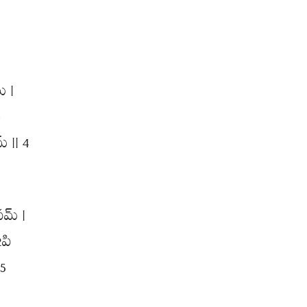
్ |
ం
 || 4
పమ్ |
2పి
 5