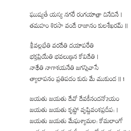
ఘుష్యతే యస్య నగరే రంగయాత్రా దినేదినే |
తమహం శిరసా వందే రాజానం కులశేఖరమ్ ||
శ్రీవల్లభేతి వరదేతి దయాపరేతి
భక్తప్రియేతి భవలుణ్ఠన కోవిదేతి |
నాథేతి నాగాశయనేతి జగన్నివాసే
త్యాలాపనం ప్రతిపదం కురు మే ముకుంద || 1
జయతు జయతు దేవో దేవకీనందనో2యం
జయతు జయతు కృష్ణో వృష్ణివంశప్రదీప: |
జయతు జయతు మేఘశ్యామల: కోమలాంగో