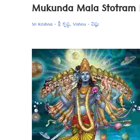
Mukunda Mala Stotram i
Sri Krishna - శ్రీ కృష్ణ
,
Vishnu - విష్ణు