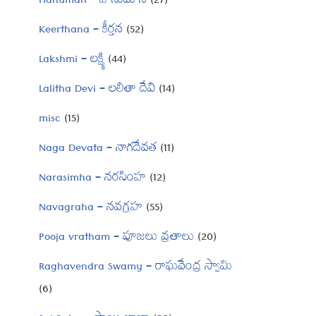
Hanuman – హనుమాన్
(27)
Keerthana – కీర్తన
(52)
Lakshmi – లక్ష్మి
(44)
Lalitha Devi – లలితా దేవి
(14)
misc
(15)
Naga Devata – నాగదేవత
(11)
Narasimha – నరసింహ
(12)
Navagraha – నవగ్రహ
(55)
Pooja vratham – పూజలు వ్రతాలు
(20)
Raghavendra Swamy – రాఘవేంద్ర స్వామి
(6)