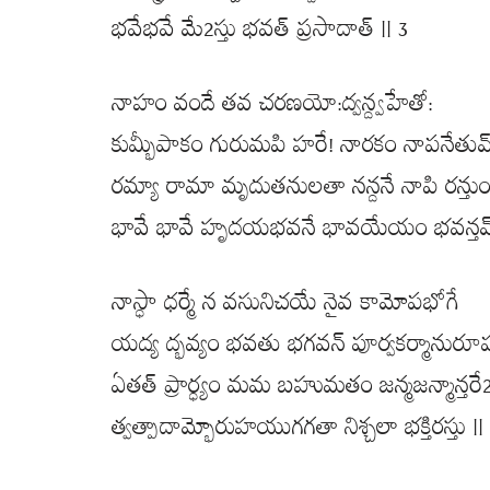
భవేభవే మే2స్తు భవత్ ప్రసాదాత్ || 3
నాహం వందే తవ చరణయో:ద్వన్ద్వహేతో:
కుమ్భీపాకం గురుమపి హరే! నారకం నాపనేతుమ
రమ్యా రామా మృదుతనులతా నన్దనే నాపి రన్తు
భావే భావే హృదయభవనే భావయేయం భవన్తమ్
నాస్ధా ధర్మే న వసునిచయే నైవ కామోపభోగే
యద్య ద్భవ్యం భవతు భగవన్ పూర్వకర్మానురూ
ఏతత్ ప్రార్ధ్యం మమ బహుమతం జన్మజన్మాన్తరే
త్వత్పాదామ్భోరుహయుగగతా నిశ్చలా భక్తిరస్తు ||