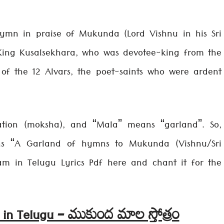
ymn in praise of Mukunda (Lord Vishnu in his Sri
King Kusalsekhara, who was devotee-king from the
f the 12 Alvars, the poet-saints who were ardent
ation (moksha), and “Mala” means “garland”. So,
ns “A Garland of hymns to Mukunda (Vishnu/Sri
am in Telugu Lyrics Pdf here and chant it for the
in Telugu – ముకుంద మాల స్తోత్రం