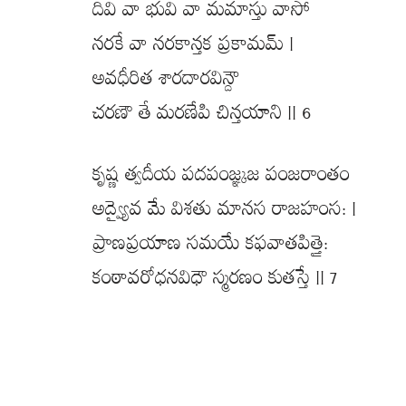
దివి వా భువి వా మమాస్తు వాసో
నరకే వా నరకాన్తక ప్రకామమ్ |
అవధీరిత శారదారవిన్దౌ
చరణౌ తే మరణేపి చిన్తయాని || 6
కృష్ణ త్వదీయ పదపంజ్ఞ్కజ పంజరాంతం
అద్వ్యైవ మే విశతు మానస రాజహంస: |
ప్రాణప్రయాణ సమయే కఫవాతపిత్తై:
కంఠావరోధనవిధౌ స్మరణం కుతస్తే || 7