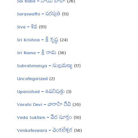
Sai Baba – సాయి బాబా
(26)
Saraswathi – సరస్వతి
(15)
Siva – శివ
(111)
Sri Krishna – శ్రీ కృష్ణ
(24)
Sri Rama – శ్రీ రామ
(36)
Subrahmanya – సుబ్రమణ్య
(17)
Uncategorized
(2)
Upanishad – ఉపనిషత్తు
(3)
Varahi Devi – వారాహి దేవి
(20)
Veda Suktam – వేద సూక్తం
(10)
Venkateswara – వెంకటేశ్వర
(56)