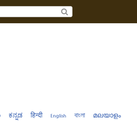
்
ಕನ್ನಡ
हिन्दी
English
বাংলা
മലയാളം