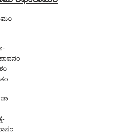
ರಾಮಂ
ಾ-
 ಪಾವನಂ
ೆಶಂ
ೆತಂ
ಾಚಾ
ತ-
ನ್ಗಂ