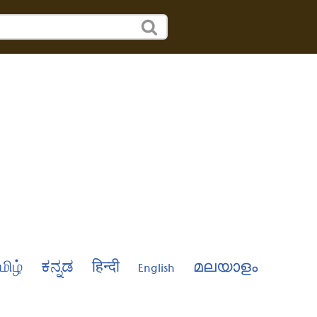
மிழ்
ಕನ್ನಡ
हिन्दी
English
മലയാളം