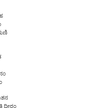
ಿಹ
ಂ
ಮಣಿ
ತ
ಶನಂ
ಂ
ತಾಶನ
ಿ ಧೀರಂ