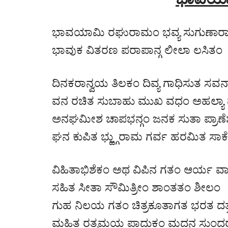
ಭಾವಯಾಮಿ ರಘುರಾಮಂ ಭವ್ಯ ಸುಗುಣಾ
ಭಾವುಕ ವಿತರಣ ಪರಾಪಾನ್ಗ ಲೀಲಾ ಲಸಿತಂ
ದಿನಕರಾನ್ವಯ ತಿಲಕಂ ದಿವ್ಯ ಗಾಧಿಸುತ ಸವನ
ವನ ರಚಿತ ಸುಬಾಹು ಮುಖ ವಧಂ ಅಹಲ್ಯಾ
ಅನಘಮೀಶ ಚಾಪಭನ್ಗಂ ಜನಕ ಸುತಾ ಪ್ರಾಣ
ಘನ ಕುಪಿತ ಭ್ಱ್ಗುರಾಮ ಗರ್ವ ಹರಮಿತ ಸಾಕ
ವಿಹಿತಾಭಿಶೆಕಂ ಅಥ ವಿಪಿನ ಗತಂ ಆರ್ಯ ವ
ಸಹಿತ ಸೀತಾ ಸೌಮಿತ್ರೀಂ ಶಾಂತತಂ ಶೀಲಂ
ಗುಹ ನಿಲಯ ಗತಂ ಚಿತ್ರಕೂತಾಗತ ಭರತ ದತ್
ಮಹಿತ ರತ್ನಮಯ ಪಾದುಕಂ ಮದನ ಸುಂದರಾ