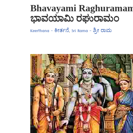
Bhavayami Raghuramam 
ಭಾವಯಾಮಿ ರಘುರಾಮಂ
Keerthana - ಕೀರ್ತನೆ
,
Sri Rama - ಶ್ರೀ ರಾಮ