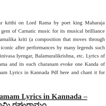
r krithi on Lord Rama by poet king Maharaja
 gem of Carnatic music for its musical brilliance
gamalika kriti (a composition that moves through
e iconic after performances by many legends such
vasa Iyengar, Balamuralikrishna, etc. Lyrics of
 Rama and its each charanam evoke one Kanda of
 Lyrics in Kannada Pdf here and chant it for
amam Lyrics in Kannada –
ಮಿ ರಘುರಾಮಂ