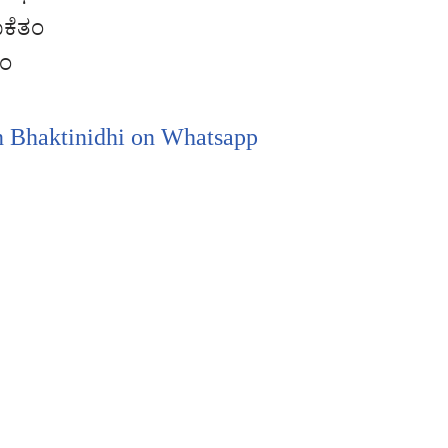
ಕೆತಂ
ಭಂ
n Bhaktinidhi on Whatsapp