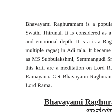
Bhavayami Raghuramam is a popula
Swathi Thirunal. It is considered as a
and emotional depth. It is a is a Ra
multiple ragas) in Adi tala. It becam
as MS Subbulakshmi, Semmangudi Srini
this kriti are a meditation on Lord
Ramayana. Get Bhavayami Raghuramam
Lord Rama.
Bhavayami Raghur
ಭಾವಯಾ