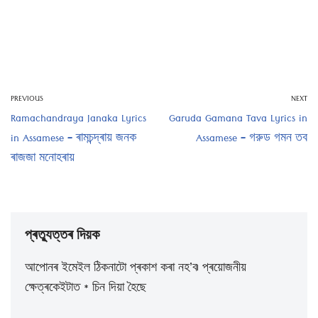
PREVIOUS
NEXT
Ramachandraya Janaka Lyrics
Garuda Gamana Tava Lyrics in
in Assamese – ৰামচন্দ্ৰায় জনক
Assamese – গরুড গমন তব
ৰাজজা মনোহৰায়
প্ৰত্যুত্তৰ দিয়ক
আপোনৰ ইমেইল ঠিকনাটো প্ৰকাশ কৰা নহ’ব।
প্ৰয়োজনীয়
ক্ষেত্ৰকেইটাত
*
চিন দিয়া হৈছে