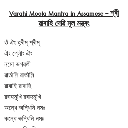
Varahi Moola Mantra in Assamese – শ্ৰী
ৱাৰাহি দেৱি মূল মন্ত্ৰং
ওঁ ঐং হ্ৰীম্ শ্ৰীম্
ঐং গ্লৌং ঐং
নমো ভগৱতী
ৱাৰ্তাল়ি ৱাৰ্তাল়ি
ৱাৰাহি ৱাৰাহি
ৱৰাহমুখি ৱৰাহমুখি
অন্ধে অন্ধিনি নমঃ
ৰুন্ধে ৰুন্ধিনি নমঃ