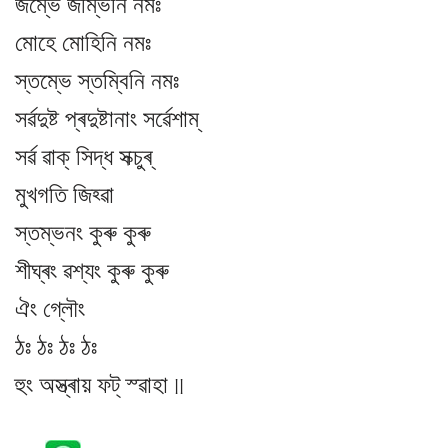
জম্ভে জম্ভিনি নমঃ
মোহে মোহিনি নমঃ
স্তম্ভে স্তম্বিনি নমঃ
সৰ্ৱদুষ্ট প্ৰদুষ্টানাং সৰ্ৱেশাম্
সৰ্ৱ ৱাক্ সিদ্ধ সক্চুৰ্
মুখগতি জিহ্ৱা
স্তম্ভনং কুৰু কুৰু
শীঘ্ৰং ৱশ্যং কুৰু কুৰু
ঐং গ্লৌং
ঠঃ ঠঃ ঠঃ ঠঃ
হুং অস্ত্ৰায় ফট্ স্ৱাহা ||