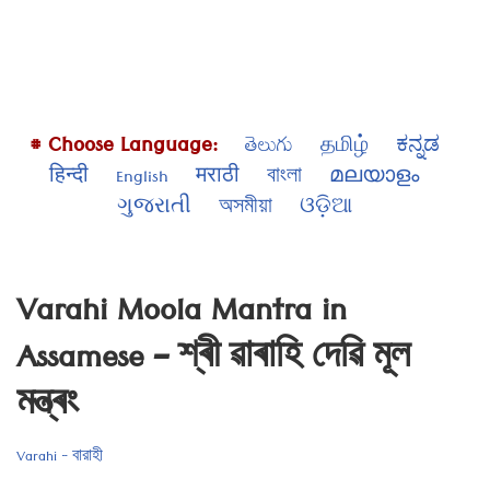
# Choose Language:
తెలుగు
தமிழ்
ಕನ್ನಡ
हिन्दी
English
मराठी
বাংলা
മലയാളം
ગુજરાતી
অসমীয়া
ଓଡ଼ିଆ
Varahi Moola Mantra in
Assamese – শ্ৰী ৱাৰাহি দেৱি মূল
মন্ত্ৰং
Varahi - বারাহী