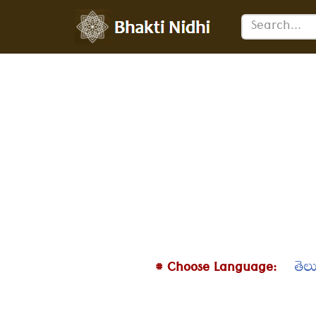
Skip
to
content
# Choose Language:
తెల