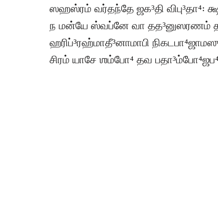
ஸஹஸ்ரம் வர்தந்தே ஜக³தி விபு³தா⁴꞉ க்
ந மன்யே ஸ்வப்னே வா தத³னுஸரணம் தத
ஹரிப்³ரஹ்மாதீ³னாமாபி நிகடபா⁴ஜாமஸ
சிரம் யாசே ஶம்போ⁴ தவ பதா³ம்போ⁴ஜப⁴ஜன