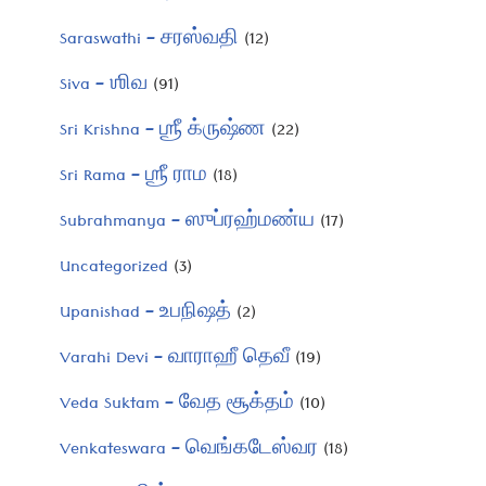
Saraswathi – சரஸ்வதி
(12)
Siva – ஶிவ
(91)
Sri Krishna – ஶ்ரீ க்ருஷ்ண
(22)
Sri Rama – ஶ்ரீ ராம
(18)
Subrahmanya – ஸுப்ரஹ்மண்ய
(17)
Uncategorized
(3)
Upanishad – உபநிஷத்
(2)
Varahi Devi – வாராஹீ தெவீ
(19)
Veda Suktam – வேத சூக்தம்
(10)
Venkateswara – வெங்கடேஸ்வர
(18)