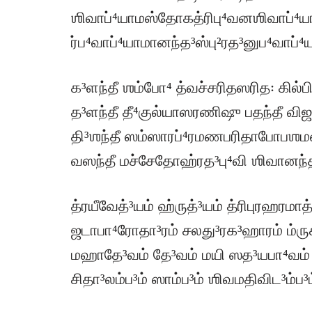
ஶிவாப்⁴யாமஸ்தோகத்ரிபு⁴வனஶிவாப்⁴யாம
ர்ப⁴வாப்⁴யாமானந்த³ஸ்பு²ரத³னுப⁴வாப்⁴யாம
க³ளந்தீ ஶம்போ⁴ த்வச்சரிதஸரித꞉ கில
த³ளந்தீ தீ⁴குல்யாஸரணிஷு பதந்தீ விஜ
தி³ஶந்தீ ஸம்ஸாரப்⁴ரமணபரிதாபோபஶம
வஸந்தீ மச்சேதோஹ்ரத³பு⁴வி ஶிவானந்த³
த்ரயீவேத்³யம் ஹ்ருத்³யம் த்ரிபுரஹரமா
ஜடாபா⁴ரோதா³ரம் சலது³ரக³ஹாரம் ம்ருக
மஹாதே³வம் தே³வம் மயி ஸத³யபா⁴வம் 
சிதா³லம்ப³ம் ஸாம்ப³ம் ஶிவமதிவிட³ம்ப³ம்