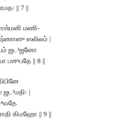
த꞉ || 7 ||
ாசாஶ்மனி மணி-
ருஷ்ணாஸு ஸலிலம் |
ன்யம் ஜட³ஜனோ
 பஶுபதே || 8 ||
விபினே
 ஜட³மதி꞉ |
ப⁴வதே
ி கிமஹோ || 9 ||