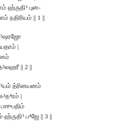
் ஹ்ருதி³ புன-
் நதிரியம் || 1 ||
்பி³ஷரஜோ
யதாம் |
னம்
லஹரீ || 2 ||
த்³யம் த்ரினயனம்
³த⁴ரம் |
பஶுபதிம்
 ஹ்ருதி³ ப⁴ஜே || 3 ||