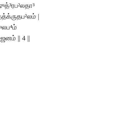
ஷுத்³ரப²லதா³
்க்ருதப²லம் |
ுலப⁴ம்
ம் || 4 ||