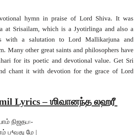
votional hymn in praise of Lord Shiva. It was
at Srisailam, which is a Jyotirlinga and also a
ts with a salutation to Lord Mallikarjuna and
am. Many other great saints and philosophers have
ri for its poetic and devotional value. Get Sri
and chant it with devotion for the grace of Lord
mil Lyrics – ஶிவானந்த லஹரீ
ாம் நிஜதப꞉-
ாம் ப⁴வது மே |