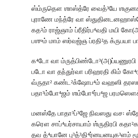
ஸ்ம்ருதௌ ஶாஸ்த்ரே வைத்³யே ஶக
புராணே மந்த்ரே வா ஸ்துதினடனஹாஸ்ய
கத²ம் ராஜ்ஞாம் ப்ரீதிர்ப⁴வதி மயி க
பஶும் மாம் ஸர்வஜ்ஞ ப்ரதி²த க்ருபயா பா
க⁴டோ வா ம்ருத்பிண்டோ³(அ)ப்யணுரபி
படோ வா தந்துர்வா பரிஹரதி கிம் கோ⁴
வ்ருதா² கண்ட²க்ஷோப⁴ம் வஹஸி தரஸ
பதா³ம்போ⁴ஜம் ஶம்போ⁴ர்ப⁴ஜ பரமஸௌக்²யம
மனஸ்தே பாதா³ப்³ஜே நிவஸது வச꞉ 
கரௌ சாப்⁴யர்சாயாம் ஶ்ருதிரபி கத
தவ த்⁴யானே பு³த்³தி⁴ர்னயனயுக³ளம் ம