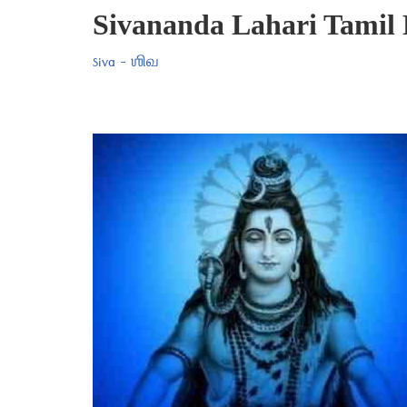
Sivananda Lahari Tamil 
Siva - ஶிவ