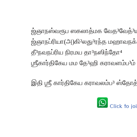
ஜ்ஞாநஸ்வரூப ஸகலாத்மக வேத³வேத்³
ஜ்ஞாநப்ரியா(அ)கி²லது³ரந்த மஹாவநக்
தீ³நவநப்ரிய நிரமய தா³நஸிந்தோ⁴
ஶ்ரீகார்திகேய மம தே³ஹி கராவளம்ப³ம்
இதி ஶ்ரீ கார்திகேய கராவலம்ப³ ஸ்தோத்
Click to j