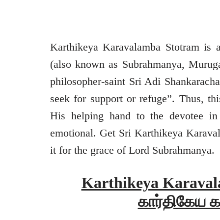
Karthikeya Karavalamba Stotram is a
(also known as Subrahmanya, Muruga
philosopher-saint Sri Adi Shankarac
seek for support or refuge”. Thus, th
His helping hand to the devotee in 
emotional. Get Sri Karthikeya Karava
it for the grace of Lord Subrahmanya.
Karthikeya Karavala
கார்திகேய க