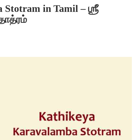
totram in Tamil – ஶ்ரீ
ோத்ரம்