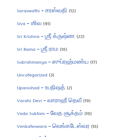
Saraswathi – சரஸ்வதி
(12)
Siva – ஶிவ
(91)
Sri Krishna – ஶ்ரீ க்ருஷ்ண
(22)
Sri Rama – ஶ்ரீ ராம
(18)
Subrahmanya – ஸுப்ரஹ்மண்ய
(17)
Uncategorized
(3)
Upanishad – உபநிஷத்
(2)
Varahi Devi – வாராஹீ தெவீ
(19)
Veda Suktam – வேத சூக்தம்
(10)
Venkateswara – வெங்கடேஸ்வர
(18)