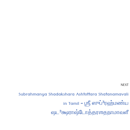
NEXT
Subrahmanya Shadakshara Ashtottara Shatanamavali
in Tamil – ஶ்ரீ ஸுப்³ரஹ்மண்ய
ஷட³க்ஷராஷ்டோத்தரஶதநாமாவளீ