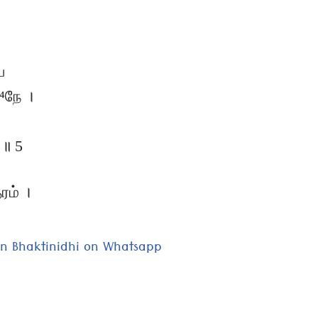
ய
⁴நே ।
 ॥ 5
ரம் ।
oin Bhaktinidhi on Whatsapp