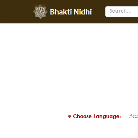
Skip
to
content
# Choose Language:
తెల