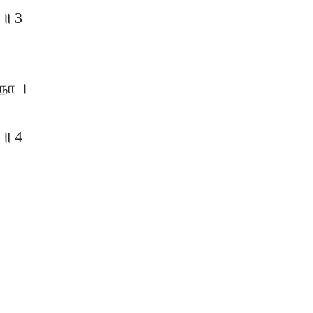
 ॥ 3
நோ ।
 ॥ 4