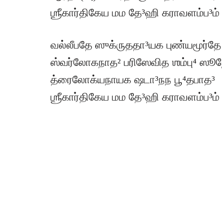
ஶ்ரீகார்திகேய மம தே³ஹி கராவளம்ப³ம்
வல்லீபதே ஸுக்ருததா³யக புண்யமூர்தே
ஸ்வர்லோகநாத² பரிஸேவித ஶம்பு⁴ ஸூ
த்ரைலோக்யநாயக ஷடா³நந பூ⁴தபாத³
ஶ்ரீகார்திகேய மம தே³ஹி கராவளம்ப³ம்