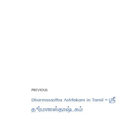
PREVIOUS
Dharmasastha Ashtakam in Tamil – ஶ்ரீ
த⁴ர்மஶாஸ்தாஷ்டகம்