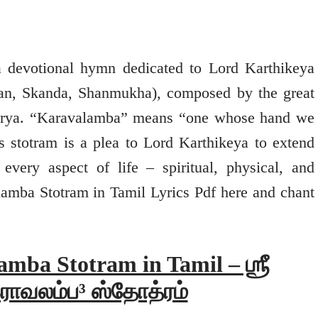
 devotional hymn dedicated to Lord Karthikeya
n, Skanda, Shanmukha), composed by the great
harya. “Karavalamba” means “one whose hand we
is stotram is a plea to Lord Karthikeya to extend
every aspect of life – spiritual, physical, and
lamba Stotram in Tamil Lyrics Pdf here and chant
mba Stotram in Tamil – ஶ்ரீ
ராவலம்ப³ ஸ்தோத்ரம்