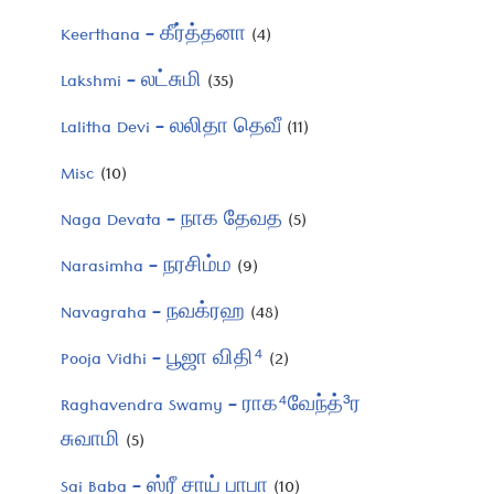
Keerthana – கீர்த்தனா
(4)
Lakshmi – லட்சுமி
(35)
Lalitha Devi – லலிதா தெவீ
(11)
Misc
(10)
Naga Devata – நாக தேவத
(5)
Narasimha – நரசிம்ம
(9)
Navagraha – நவக்ரஹ
(48)
Pooja Vidhi – பூஜா விதி⁴
(2)
Raghavendra Swamy – ராக⁴வேந்த்³ர
சுவாமி
(5)
Sai Baba – ஸ்ரீ சாய் பாபா
(10)