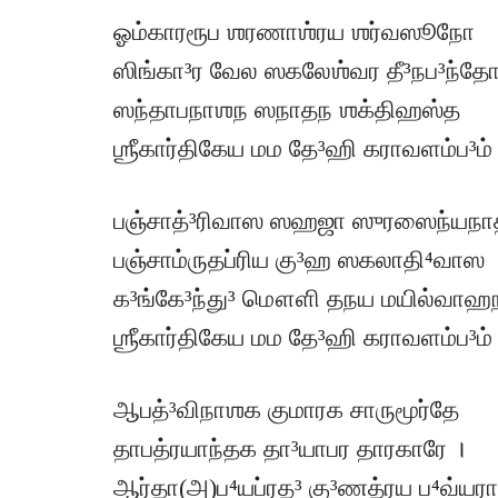
ஓம்காரரூப ஶரணாஶ்ரய ஶர்வஸூநோ
ஸிங்கா³ர வேல ஸகலேஶ்வர தீ³நப³ந்தோ
ஸந்தாபநாஶந ஸநாதந ஶக்திஹஸ்த
ஶ்ரீகார்திகேய மம தே³ஹி கராவளம்ப³ம்
பஞ்சாத்³ரிவாஸ ஸஹஜா ஸுரஸைந்யநா
பஞ்சாம்ருதப்ரிய கு³ஹ ஸகலாதி⁴வாஸ 
க³ங்கே³ந்து³ மௌளி தநய மயில்வாஹ
ஶ்ரீகார்திகேய மம தே³ஹி கராவளம்ப³ம்
ஆபத்³விநாஶக குமாரக சாருமூர்தே
தாபத்ரயாந்தக தா³யாபர தாரகாரே ।
ஆர்தா(அ)ப⁴யப்ரத³ கு³ணத்ரய ப⁴வ்யர