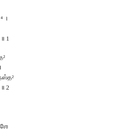
⁴ ।
 ॥ 1
த²
।
நஸ்த²
 ॥ 2
ாஶே