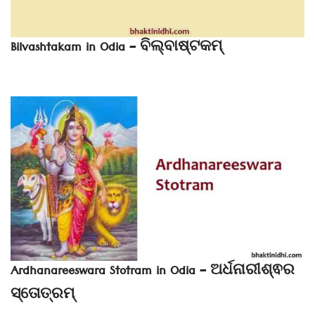
Bilvashtakam in Odia – ବିଲ୍ବାଷ୍ଟକମ୍‌
Ardhanareeswara Stotram in Odia – ଅର୍ଧନାରୀଶ୍ଵର
ସ୍ତୋତ୍ରମ୍