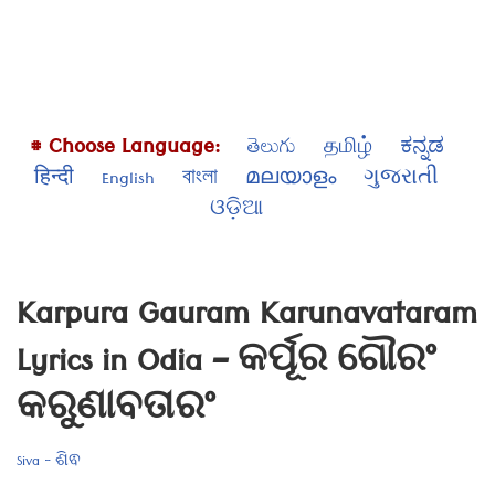
# Choose Language:
తెలుగు
தமிழ்
ಕನ್ನಡ
हिन्दी
English
বাংলা
മലയാളം
ગુજરાતી
ଓଡ଼ିଆ
Karpura Gauram Karunavataram
Lyrics in Odia – କର୍ପୂର ଗୌରଂ
କରୁଣାବତାରଂ
Siva - ଶିଵ