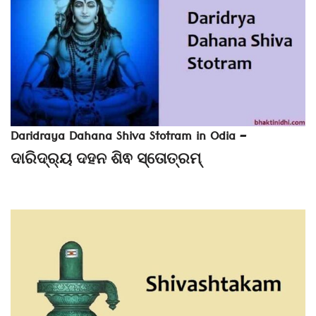
Daridraya Dahana Shiva Stotram in Odia –
ଦାରିଦ୍ର୍ୟ ଦହନ ଶିଵ ସ୍ତୋତ୍ରମ୍