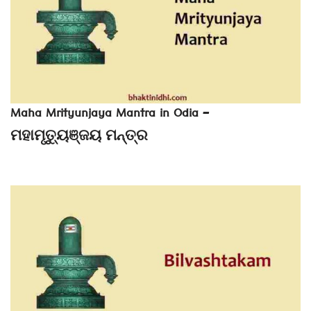
Maha Mrityunjaya Mantra in Odia –
ମହାମୃତ୍ୟୁଞ୍ଜୟ ମନ୍ତ୍ର