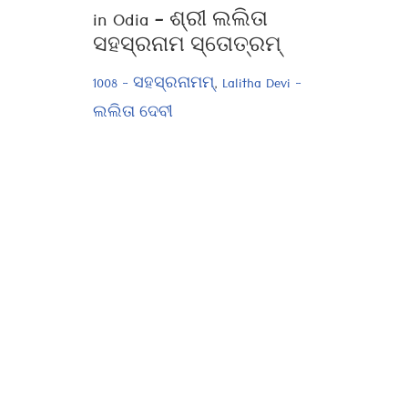
in Odia – ଶ୍ରୀ ଲଲିତା
ସହସ୍ରନାମ ସ୍ତୋତ୍ରମ୍
1008 - ସହସ୍ରନାମମ୍
,
Lalitha Devi -
ଲଲିତା ଦେବୀ