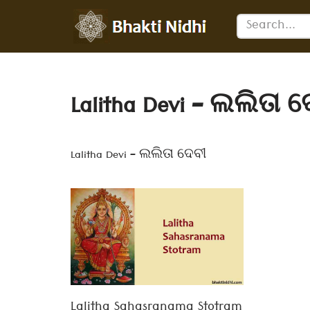
Skip
to
content
Lalitha Devi – ଲଲିତା 
Lalitha Devi – ଲଲିତା ଦେବୀ
Lalitha Sahasranama Stotram