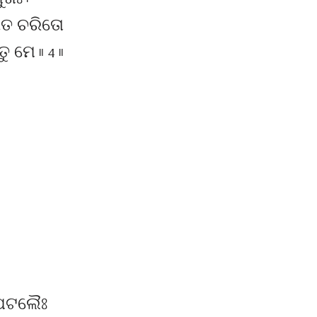
ଖଃ ।
ଗୀତ ଚରିତୋ
 ମେ ॥ 4 ॥
ଵପଟଲୈଃ