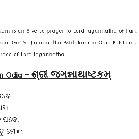
m is an 8 verse prayer to Lord Jagannatha of Puri.
ya. Get Sri Jagannatha Ashtakam in Odia Pdf Lyrics
grace of Lord Jagannatha.
in Odia – ଶ୍ରୀ જગન્નાથાષ્ટકમ્
କରଵୋ
ଃ ।
ିତ ପଦୋ
ମେ ॥ 1 ॥