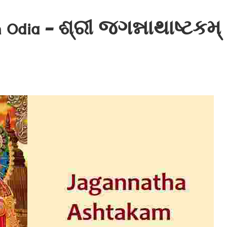
n Odia – ଶ୍ରୀ જગન્નાથાષ્ટકમ્