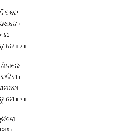
କଟିତଟେ
ିଦଧତେ ।
ିଚୟୋ
ନେ ॥ 2 ॥
ଲଶିଖରେ
ବଲିନା ।
ାଵସରଦୋ
ମେ ॥ 3 ॥
ୁଚିରୋ