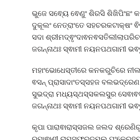
ଭୁଜେ ସଵ୍ୟେ ଵେଣୁଂ ଶିରସି ଶିଖିପିଂଛଂ 
ଦୁକୂଲଂ ନେତ୍ରାଂତେ ସହଚରକଟାକ୍ଷଂ ଵ
ସଦା ଶ୍ରୀମଦ୍ଵୃଂଦାଵନଵସତିଲୀଲାପର
ଜଗନ୍ନାଥଃ ସ୍ଵାମୀ ନୟନପଥଗାମୀ ଭଵତୁ 
ମହାଂଭୋଧେସ୍ତୀରେ କନକରୁଚିରେ ନୀ
ଵସନ୍ ପ୍ରାସାଦାଂତସ୍ସହଜ ବଲଭଦ୍ରେଣ 
ସୁଭଦ୍ରା ମଧ୍ୟସ୍ଥସ୍ସକଲସୁର ସେଵ
ଜଗନ୍ନାଥଃ ସ୍ଵାମୀ ନୟନପଥଗାମୀ ଭଵତୁ 
କୃପା ପାରାଵାରାସ୍ସଜଲ ଜଲଦ ଶ୍ରେଣିର