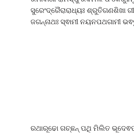
ରମାଵାଣୀ ରାମସ୍ଫୁରଦମଲ ପଂକେରୁହମୁ
ସୁରେଂଦ୍ରୈରାରାଧ୍ୟଃ ଶ୍ରୁତିଗଣଶିଖା 
ଜଗନ୍ନାଥଃ ସ୍ଵାମୀ ନୟନପଥଗାମୀ ଭଵତୁ
ରଥାରୂଢୋ ଗଚ୍ଛନ୍ ପଥି ମିଲିତ ଭୂଦେ