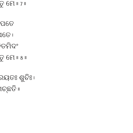
ମେ ॥ 7 ॥
ୁରପତେ
ପତେ ।
ିତମିଦଂ
 ମେ ॥ 8 ॥
ରୟତଃ ଶୁଚିଃ ।
ଚ୍ଛତି ॥