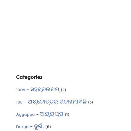
Categories
1008 – ସହସ୍ରନାମମ୍
(2)
108 – ଅଷ୍ଟୋତ୍ତର ଶତନାମାଵଳି
(3)
Ayyappa – ଅୟ୍ୟପ୍ପ
(1)
Durga – ଦୁର୍ଗା
(6)