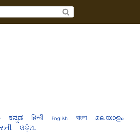
்
ಕನ್ನಡ
हिन्दी
English
বাংলা
മലയാളം
રાતી
ଓଡ଼ିଆ