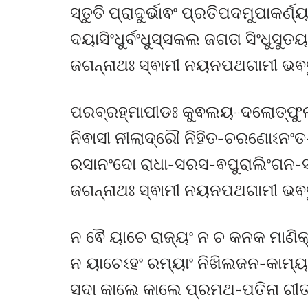
ସ୍ତୁତି ପ୍ରାଦୁର୍ଭାଵଂ ପ୍ରତିପଦମୁପାକର୍ଣ
ଦୟାସିଂଧୁର୍ବଂଧୁସ୍ସକଲ ଜଗତା ସିଂଧୁସୁତୟ
ଜଗନ୍ନାଥଃ ସ୍ଵାମୀ ନୟନପଥଗାମୀ ଭଵତୁ 
ପରବ୍ରହ୍ମାପୀଡଃ କୁଵଲୟ-ଦଲୋତ୍ଫ
ନିଵାସୀ ନୀଲାଦ୍ରୌ ନିହିତ-ଚରଣୋଽନଂତ-
ରସାନଂଦୋ ରାଧା-ସରସ-ଵପୁରାଲିଂଗନ
ଜଗନ୍ନାଥଃ ସ୍ଵାମୀ ନୟନପଥଗାମୀ ଭଵତୁ
ନ ଵୈ ୟାଚେ ରାଜ୍ୟଂ ନ ଚ କନକ ମାଣିକ
ନ ୟାଚେଽହଂ ରମ୍ୟାଂ ନିଖିଲଜନ-କାମ୍ୟା
ସଦା କାଲେ କାଲେ ପ୍ରମଥ-ପତିନା ଗୀ