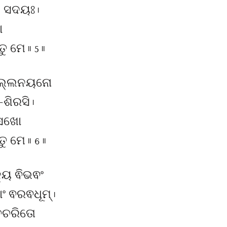
୍ୟ ସଦୟଃ ।
ା
ମେ ॥ 5 ॥
ୁଲ୍ଲନୟନୋ
ଶିରସି ।
-ସଖୋ
 ମେ ॥ 6 ॥
୍ୟ ଵିଭଵଂ
ଂ ଵରଵଧୂମ୍ ।
ତଚରିତୋ