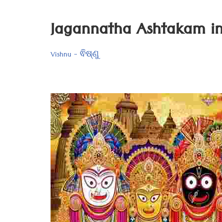
Jagannatha Ashtakam i
Vishnu - ଵିଷ୍ଣୁ