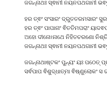
ଜଗନ୍ନାଥଃ ସ୍ଵାମୀ ନୟନପଥଗାମୀ ଭଵତୁ 
ହର ତ୍ଵଂ ସଂସାରଂ ଦ୍ରୁତତରମସାରଂ ସ
ହର ତ୍ଵଂ ପାପାନାଂ ଵିତତିମପରାଂ ୟାଦଵ
ଅହୋ ଦୀନୋଽନାଥେ ନିହିତଚରଣୋ ନିଶ୍ଚ
ଜଗନ୍ନାଥଃ ସ୍ଵାମୀ ନୟନପଥଗାମୀ ଭଵତୁ
ଜଗନ୍ନାଥାଷ୍ଟକଂ ପୁନ୍ୟଂ ୟଃ ପଠେତ୍ ପ୍
ସର୍ଵପାପ ଵିଶୁଦ୍ଧାତ୍ମା ଵିଷ୍ଣୁଲୋକଂ ସ ଗ