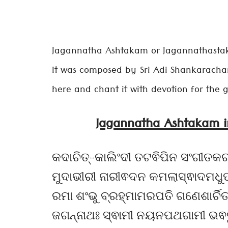
Jagannatha Ashtakam or Jagannathastaka
It was composed by Sri Adi Shankarachar
here and chant it with devotion for the 
Jagannatha Ashtakam 
କଦାଚିତ୍-କାଲିଂଦୀ ତଟଵିପିନ ସଂଗୀତ
ମୁଦାଭୀରୀ ନାରୀଵଦନ କମଲାସ୍ଵାଦମଧୁପ
ରମା ଶଂଭୁ ବ୍ରହ୍ମାମରପତି ଗଣେଶାର୍ଚ
ଜଗନ୍ନାଥଃ ସ୍ଵାମୀ ନୟନପଥଗାମୀ ଭଵତୁ 