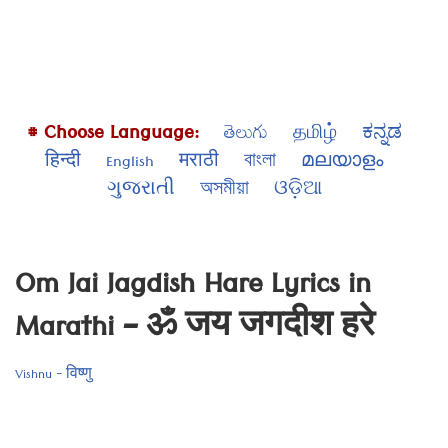
# Choose Language:
తెలుగు
தமிழ்
ಕನ್ನಡ
हिन्दी
English
मराठी
বাংলা
മലയാളം
ગુજરાતી
অসমীয়া
ଓଡ଼ିଆ
Om Jai Jagdish Hare Lyrics in
Marathi – ॐ जय जगदीश हरे
Vishnu - विष्णु