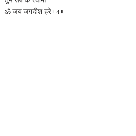
तुम सब के स्वामी
ॐ जय जगदीश हरे ॥ 4 ॥