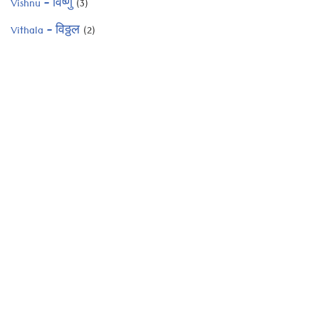
Vishnu – विष्णु
(3)
Vithala – विठ्ठल
(2)