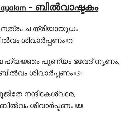
 Malayalam – ബിൽവാഷ്ടകം
നെത്രം ച ത്രിയായുധം,
വം ശിവാർപ്പണം ॥೧॥
ഹ്യജ്ഞം പുണ്യം ഭവേദ് നൃണം,
ിൽവം ശിവാർപ്പണം ॥೨॥
ിതേ നന്ദികേശ്വരേ,
ൽവം ശിവാർപ്പണം ॥೩॥