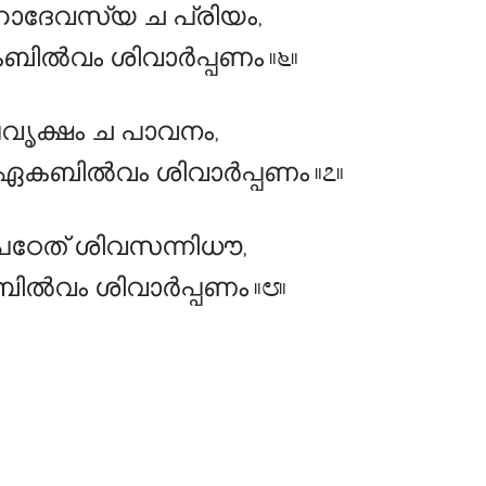
മഹാദേവസ്യ ച പ്രിയം,
ിൽവം ശിവാർപ്പണം ॥೬॥
വൃക്ഷം ച പാവനം,
ഏകബിൽവം ശിവാർപ്പണം ॥೭॥
പഠേത് ശിവസന്നിധൗ,
ൽവം ശിവാർപ്പണം ॥೮॥