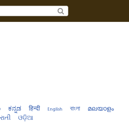
்
ಕನ್ನಡ
हिन्दी
English
বাংলা
മലയാളം
રાતી
ଓଡ଼ିଆ