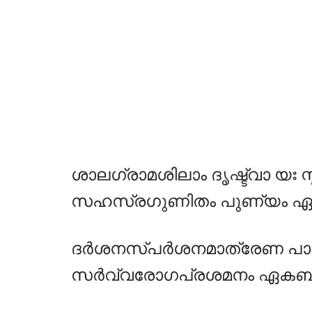
ശാലഗ്രാമശിലാം ദൃഷ്ട്വാ യഃ സ
സഹസ്രഗുണിതം പുണ്യം ഏകബ
ദർശനസ്പർശനമാത്രേണ പാ
സർവ്വരോഗപ്രശമനം ഏകബിൽവ