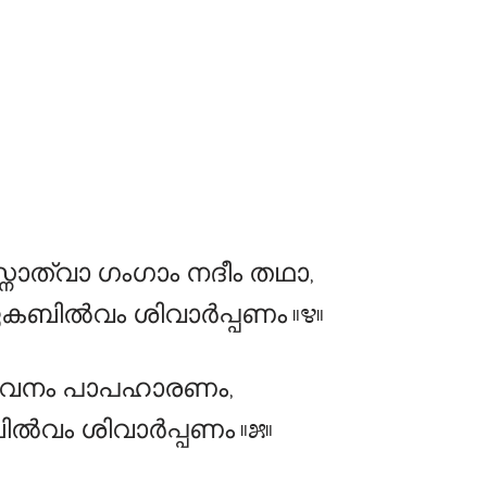
്നാത്വാ ഗംഗാം നദീം തഥാ,
ിൽവം ശിവാർപ്പണം ॥೪॥
വനം പാപഹാരണം,
ം ശിവാർപ്പണം ॥೫॥