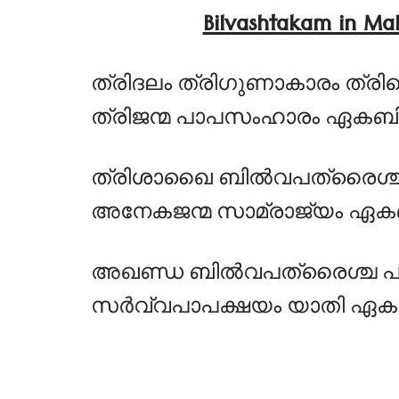
Bilvashtakam in
ത്രിദലം ത്രിഗുണാകാരം ത്രി
ത്രിജന്മ പാപസംഹാരം ഏകബിൽ
ത്രിശാഖൈ ബിൽവപത്രൈശ്ച 
അനേകജന്മ സാമ്രാജ്യം ഏകബ
അഖണ്ഡ ബിൽവപത്രൈശ്ച പൂജ
സർവ്വപാപക്ഷയം യാതി ഏകബി