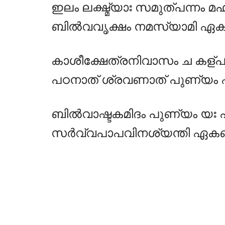
ഇലം ലക്ഷ്മ്യാഃ സമുത്പന്നം 
ബിൽവവൃക്ഷം നമസ്യാമി ഏകബ
കാശീക്ഷേത്രനിവാസം ച കള്പ
പഠനാത് ശ്രവണാത് പുണ്യം 
ബിൽവാഷ്ടകമിദം പുണ്യം യഃ 
സർവ്വപാപവിനശ്യന്തി ഏകബി