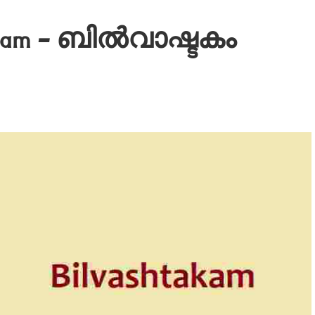
ayalam – ബിൽവാഷ്ടകം