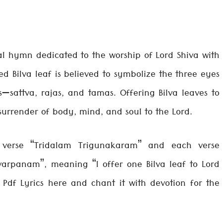
al hymn dedicated to the worship of Lord Shiva with
red Bilva leaf is believed to symbolize the three eyes
s—sattva, rajas, and tamas. Offering Bilva leaves to
surrender of body, mind, and soul to the Lord.
 verse “Tridalam Trigunakaram” and each verse
varpanam”, meaning “I offer one Bilva leaf to Lord
Pdf Lyrics here and chant it with devotion for the