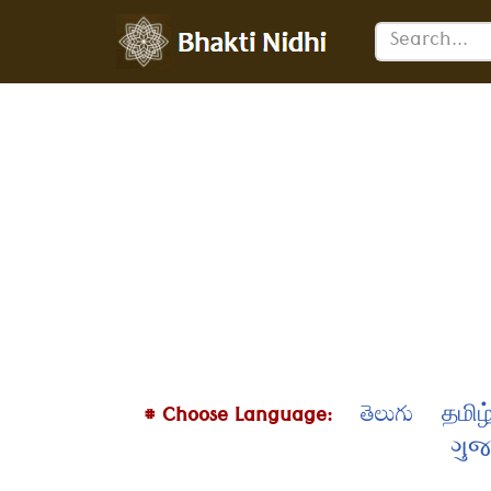
ഉള്ളടക്കത്തിലേക്ക്
പോകുക
# Choose Language:
తెలుగు
தமிழ
ગુજ