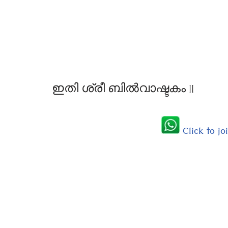
ഇതി ശ്രീ ബിൽവാഷ്ടകം ||
Click to j