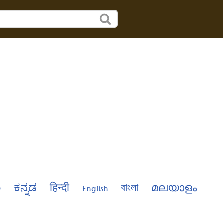
்
ಕನ್ನಡ
हिन्दी
English
বাংলা
മലയാളം