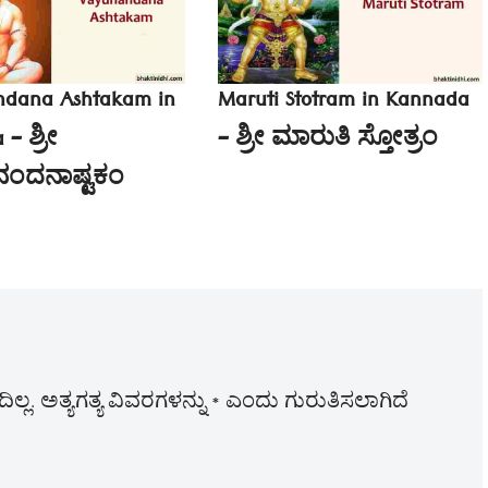
dana Ashtakam in
Maruti Stotram in Kannada
– ಶ್ರೀ
– ಶ್ರೀ ಮಾರುತಿ ಸ್ತೋತ್ರಂ
ಂದನಾಷ್ಟಕಂ
ಲ್ಲ.
ಅತ್ಯಗತ್ಯ ವಿವರಗಳನ್ನು
*
ಎಂದು ಗುರುತಿಸಲಾಗಿದೆ