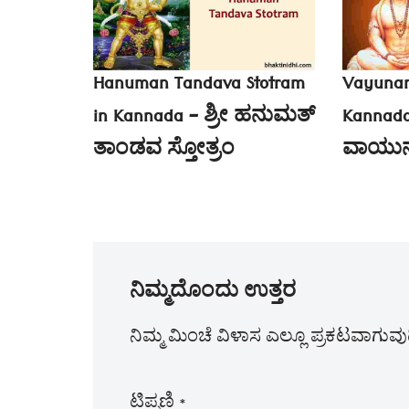
Hanuman Tandava Stotram
Vayunan
in Kannada – ಶ್ರೀ ಹನುಮತ್
Kannada 
ತಾಂಡವ ಸ್ತೋತ್ರಂ
ವಾಯುನ
ನಿಮ್ಮದೊಂದು ಉತ್ತರ
ನಿಮ್ಮ ಮಿಂಚೆ ವಿಳಾಸ ಎಲ್ಲೂ ಪ್ರಕಟವಾಗುವುದಿ
ಟಿಪ್ಪಣಿ
*