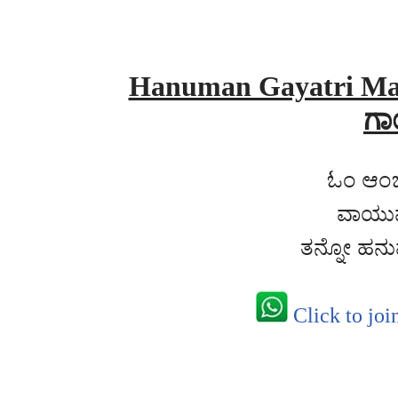
Hanuman Gayatri Ma
ಗಾ
ಓಂ ಆಂ
ವಾಯುಪ
ತನ್ನೋ ಹನು
Click to joi