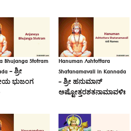
a Bhujanga Stotram
Hanuman Ashtottara
da – ಶ್ರೀ
Shatanamavali in Kannada
ೇಯ ಭುಜಂಗ
– ಶ್ರೀ ಹನುಮಾನ್
ಂ
ಅಷ್ಟೋತ್ತರಶತನಾಮಾವಳಿಃ