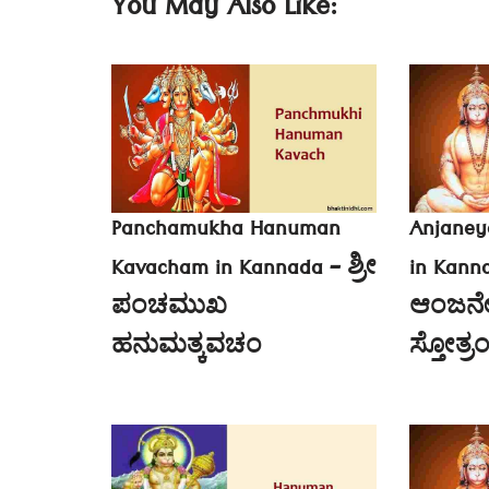
You May Also Like:
Panchamukha Hanuman
Anjaney
Kavacham in Kannada – ಶ್ರೀ
in Kanna
ಪಂಚಮುಖ
ಆಂಜನ
ಹನುಮತ್ಕವಚಂ
ಸ್ತೋತ್ರ