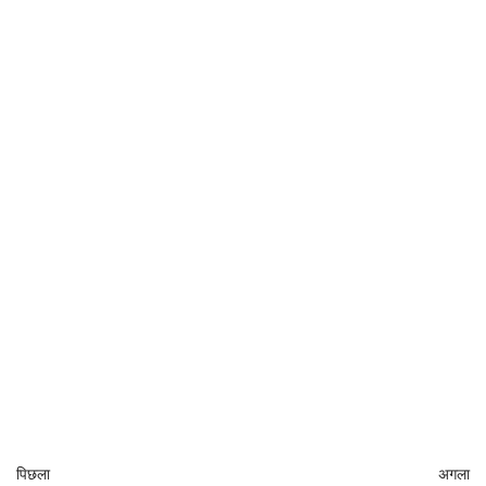
पिछला
अगला