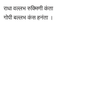
राधा वल्लभ रुक्मिणी कंता
गोपी बल्लभ कंस हनंता ।