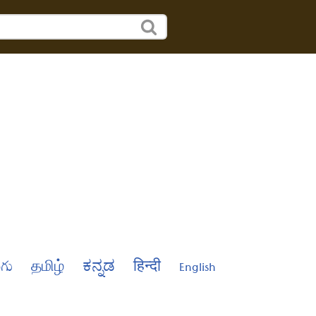
ుగు
தமிழ்
ಕನ್ನಡ
हिन्दी
English