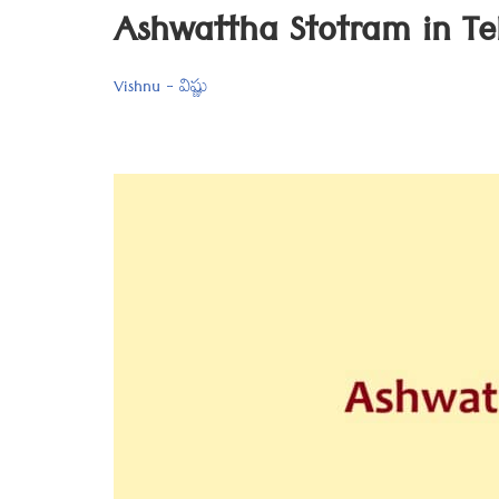
Ashwattha Stotram in Telug
Vishnu - విష్ణు