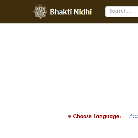
Skip
to
content
# Choose Language:
తెల