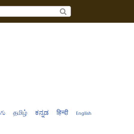
ుగు
தமிழ்
ಕನ್ನಡ
हिन्दी
English