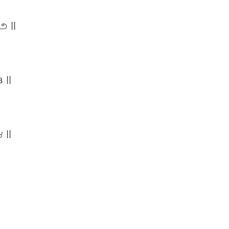
౨ ||
 ||
 ||