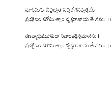
మారీమశూచీప్రభృతి సర్వరోగనివృత్తయే |
ప్రదక్షిణం కరోమి త్వాం వృక్షరాజాయ తే నమః || 
రణవ్యాధిమహాపీడా నితాంతక్లిన్నమానసః |
ప్రదక్షిణం కరోమి త్వాం వృక్షరాజాయ తే నమః || 