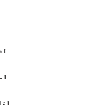
౫ ||
౬ ||
 ౭ ||