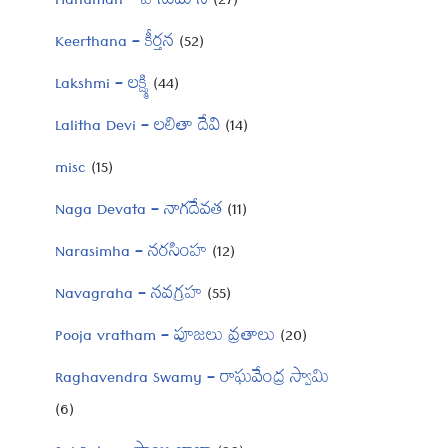
Hanuman – హనుమాన్
(27)
Keerthana – కీర్తన
(52)
Lakshmi – లక్ష్మి
(44)
Lalitha Devi – లలితా దేవి
(14)
misc
(15)
Naga Devata – నాగదేవత
(11)
Narasimha – నరసింహ
(12)
Navagraha – నవగ్రహ
(55)
Pooja vratham – పూజలు వ్రతాలు
(20)
Raghavendra Swamy – రాఘవేంద్ర స్వామి
(6)