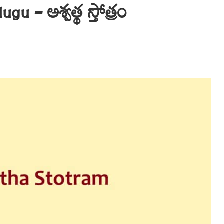
u – అశ్వత్థ స్తోత్రం