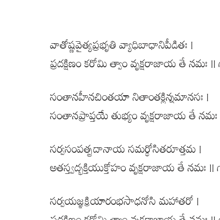
వాతోష్ణవైత్యప్రభృతి వ్యాధిబాధానిపీడితః |
ప్రదక్షిణం కరోమి త్వాం వృక్షరాజాయ తే నమః || 
సంతానహీనచింతయా నితాంతక్లిన్నమానసః |
సంతానప్రాప్తయే తుభ్యం వృక్షరాజాయ తే నమః |
సర్వసంపత్ప్రదానాయ సమర్థోసితరూత్తమ |
అతస్త్వద్భక్తియుక్తోహం వృక్షరాజాయ తే నమః || 
సర్వయజ్ఞక్రియారంభసాధనోసి మహాతరో |