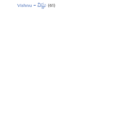
Vishnu – విష్ణు
(61)