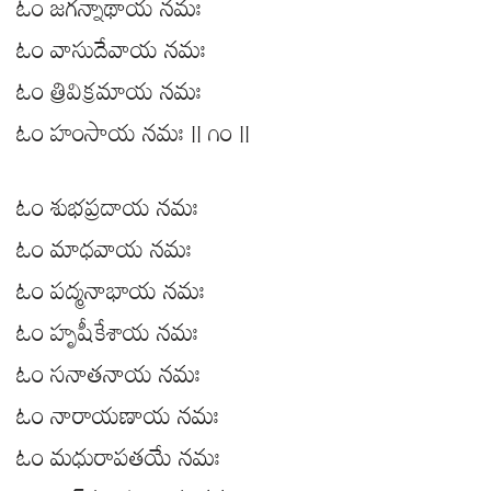
ఓం జగన్నాథాయ నమః
ఓం వాసుదేవాయ నమః
ఓం త్రివిక్రమాయ నమః
ఓం హంసాయ నమః || ౧౦ ||
ఓం శుభప్రదాయ నమః
ఓం మాధవాయ నమః
ఓం పద్మనాభాయ నమః
ఓం హృషీకేశాయ నమః
ఓం సనాతనాయ నమః
ఓం నారాయణాయ నమః
ఓం మధురాపతయే నమః