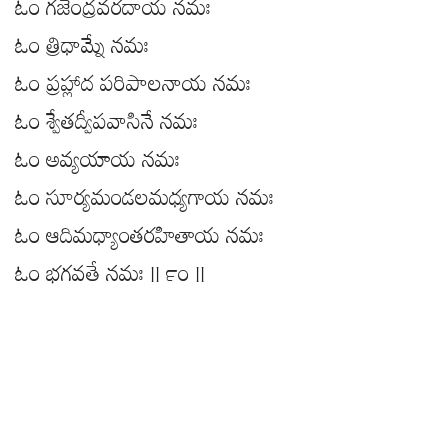
ఓం గజేంద్రవరదాయ నమః
ఓం త్రిధామ్నే నమః
ఓం ప్రహ్లాద పరిపాలనాయ నమః
ఓం శ్వేతద్వీపవాసినే నమః
ఓం అవ్యయాయ నమః
ఓం సూర్యమండలమధ్యగాయ నమః
ఓం ఆదిమధ్యాంతరహితాయ నమః
ఓం భగవతే నమః || ౯౦ ||