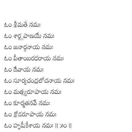
ఓం శ్రీమతే నమః
ఓం శార్ఙ్గపాణయే నమః
ఓం జనార్దనాయ నమః
ఓం పీతాంబరధరాయ నమః
ఓం దేవాయ నమః
ఓం సూర్యచంద్రలోచనాయ నమః
ఓం మత్స్యరూపాయ నమః
ఓం కూర్మతనవే నమః
ఓం క్రోడరూపాయ నమః
ఓం హృషీకేశాయ నమః || ౫౦ ||