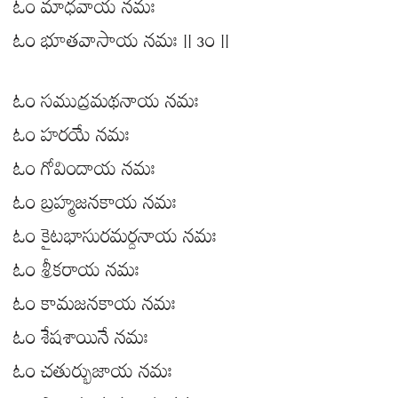
ఓం మాధవాయ నమః
ఓం భూతవాసాయ నమః || ౩౦ ||
ఓం సముద్రమథనాయ నమః
ఓం హరయే నమః
ఓం గోవిందాయ నమః
ఓం బ్రహ్మజనకాయ నమః
ఓం కైటభాసురమర్దనాయ నమః
ఓం శ్రీకరాయ నమః
ఓం కామజనకాయ నమః
ఓం శేషశాయినే నమః
ఓం చతుర్భుజాయ నమః