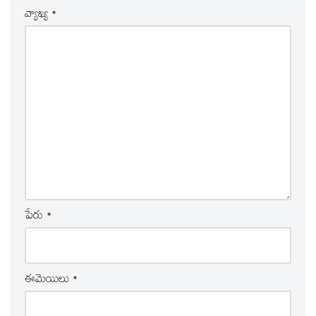
వ్యాఖ్య
*
పేరు
*
ఈమెయిలు
*