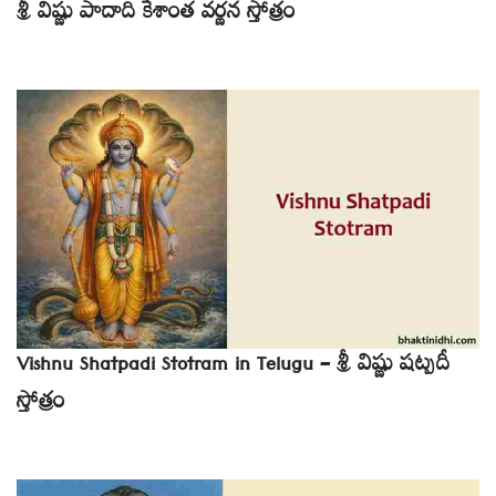
శ్రీ విష్ణు పాదాది కేశాంత వర్ణన స్తోత్రం
Vishnu Shatpadi Stotram in Telugu – శ్రీ విష్ణు షట్పదీ
స్తోత్రం