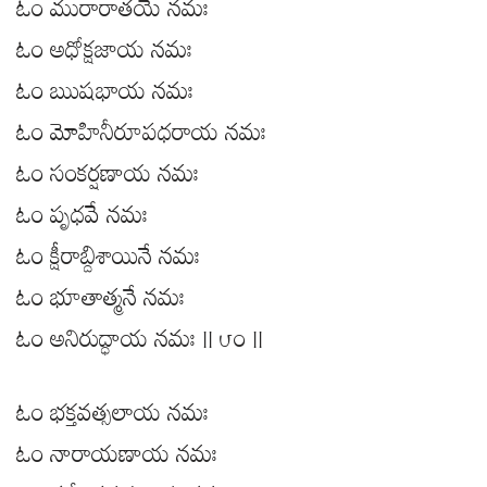
ఓం మురారాతయే నమః
ఓం అధోక్షజాయ నమః
ఓం ఋషభాయ నమః
ఓం మోహినీరూపధరాయ నమః
ఓం సంకర్షణాయ నమః
ఓం పృధవే నమః
ఓం క్షీరాబ్దిశాయినే నమః
ఓం భూతాత్మనే నమః
ఓం అనిరుద్ధాయ నమః || ౮౦ ||
ఓం భక్తవత్సలాయ నమః
ఓం నారాయణాయ నమః