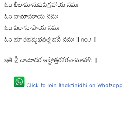
ఓం లీలామానుషవిగ్రహాయ నమః
ఓం దామోదరాయ నమః
ఓం విరాడ్రూపాయ నమః
ఓం భూతభవ్యభవత్ప్రభవే నమః || ౧౦౮ ||
ఇతి శ్రీ దామోదర అష్టోత్తరశతనామావళిః ||
Click to join Bhaktinidhi on Whatsapp