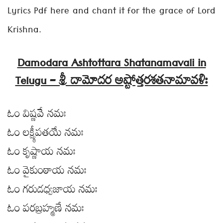
Lyrics Pdf here and chant it for the grace of Lord
Krishna.
Damodara Ashtottara Shatanamavali in
Telugu – శ్రీ దామోదర అష్టోత్తరశతనామావళిః
ఓం విష్ణవే నమః
ఓం లక్ష్మీపతయే నమః
ఓం కృష్ణాయ నమః
ఓం వైకుంఠాయ నమః
ఓం గరుడధ్వజాయ నమః
ఓం పరబ్రహ్మణే నమః