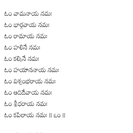
ఓం వామనాయ నమః
ఓం భార్గవాయ నమః
ఓం రామాయ నమః
ఓం హలినే నమః
ఓం కల్కినే నమః
ఓం హయాననాయ నమః
ఓం విశ్వంభరాయ నమః
ఓం ఆదిదేవాయ నమః
ఓం శ్రీధరాయ నమః
ఓం కపిలాయ నమః || ౬౦ ||