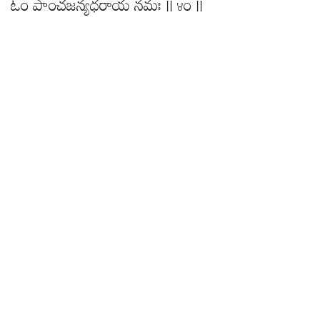
ఓం పాంచజన్యధరాయ నమః || ౪౦ ||