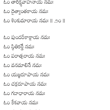
ఓం తార్‍క్ష్యవాహనాయ నమః
ఓం దైత్యాంతకాయ నమః
ఓం శింశుమారాయ నమః || ౨౦ ||
ఓం పుండరీకాక్షాయ నమః
ఓం స్థితికర్త్రే నమః
ఓం పరాత్పరాయ నమః
ఓం వనమాలినే నమః
ఓం యజ్ఞరూపాయ నమః
ఓం చక్రరూపాయ నమః
ఓం గదాధారాయ నమః
ఓం కేశవాయ నమః