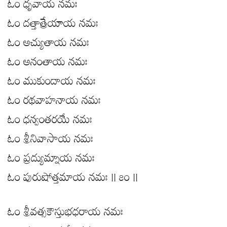
ఓం ధృవాయ నమః
ఓం దత్తాత్రేయాయ నమః
ఓం అచ్యుతాయ నమః
ఓం అనంతాయ నమః
ఓం ముకుందాయ నమః
ఓం రథవాహనాయ నమః
ఓం ధన్వంతరయే నమః
ఓం శ్రీనివాసాయ నమః
ఓం ప్రద్యుమ్నాయ నమః
ఓం పురుషోత్తమాయ నమః || ౭౦ ||
ఓం శ్రీవత్సకౌస్తుభధరాయ నమః