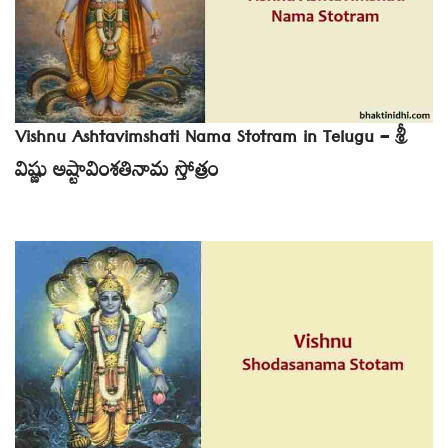
Vishnu Ashtavimshati Nama Stotram in Telugu – శ్రీ
విష్ణు అష్టావింశతినామ స్తోత్రం