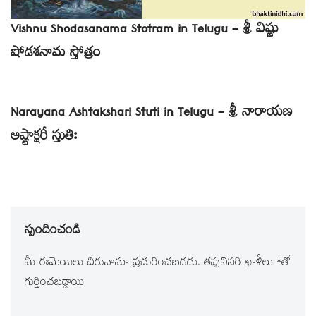
Vishnu Shodasanama Stotram in Telugu – శ్రీ విష్ణు
షోడశనామ స్తోత్రం
Narayana Ashtakshari Stuti in Telugu – శ్రీ నారాయణ
అష్టాక్షరీ స్తుతిః
స్పందించండి
మీ ఈమెయిలు చిరునామా ప్రచురించబడదు.
తప్పనిసరి ఖాళీలు
*
‌తో
గుర్తించబడ్డాయి