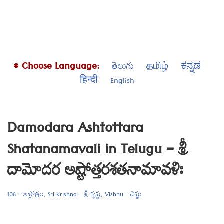
# Choose Language:
తెలుగు
தமிழ்
ಕನ್ನಡ
हिन्दी
English
Damodara Ashtottara
Shatanamavali in Telugu – శ్రీ
దామోదర అష్టోత్తరశతనామావళిః
108 - అష్టోత్రం
,
Sri Krishna - శ్రీ కృష్ణ
,
Vishnu - విష్ణు