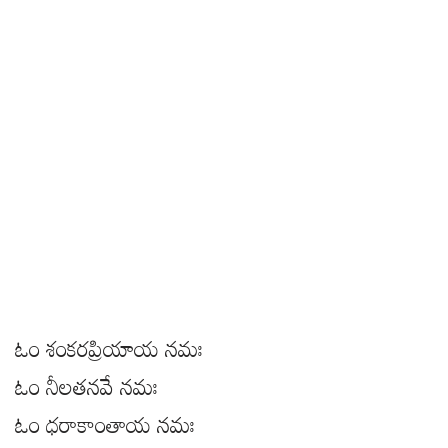
ఓం శంకరప్రియాయ నమః
ఓం నీలతనవే నమః
ఓం ధరాకాంతాయ నమః