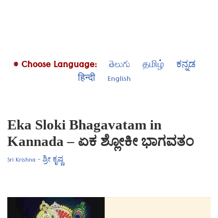
# Choose Language:
తెలుగు
தமிழ்
ಕನ್ನಡ
हिन्दी
English
Eka Sloki Bhagavatam in
Kannada – ಏಕ ಶ್ಲೋಕೀ ಭಾಗವತಂ
Sri Krishna - ಶ್ರೀ ಕೃಷ್ಣ