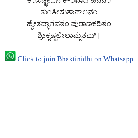
ಕಂಸಚ್ಛೇದನ ಕೌರವಾದಿ ಹನನಂ
ಕುಂತೀಸುತಾಪಾಲನಂ
ಹ್ಯೇತದ್ಭಾಗವತಂ ಪುರಾಣಕಥಿತಂ
ಶ್ರೀಕೃಷ್ಣಲೀಲಾಮೃತಮ್ ||
Click to join Bhaktinidhi on Whatsapp