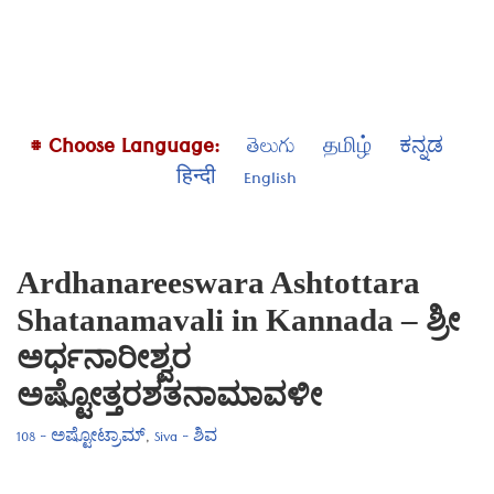
# Choose Language:
తెలుగు
தமிழ்
ಕನ್ನಡ
हिन्दी
English
Ardhanareeswara Ashtottara
Shatanamavali in Kannada – ಶ್ರೀ
ಅರ್ಧನಾರೀಶ್ವರ
ಅಷ್ಟೋತ್ತರಶತನಾಮಾವಳೀ
108 - ಅಷ್ಟೋಟ್ರಾಮ್
,
Siva - ಶಿವ