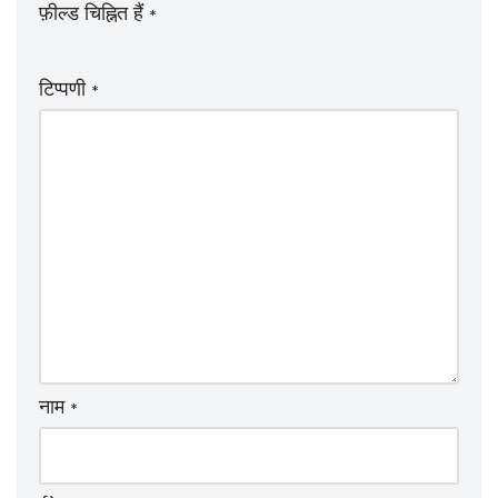
फ़ील्ड चिह्नित हैं
*
टिप्पणी
*
नाम
*