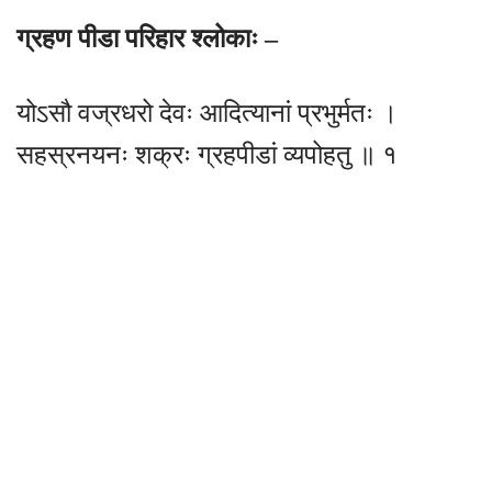
ग्रहण पीडा परिहार श्लोकाः –
योऽसौ वज्रधरो देवः आदित्यानां प्रभुर्मतः ।
सहस्रनयनः शक्रः ग्रहपीडां व्यपोहतु ॥ १