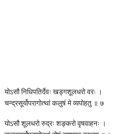
योऽसौ निधिपतिर्देवः खड्गशूलधरो वरः ।
चन्द्रसूर्योपरागोत्थां कलुषं मे व्यपोहतु ॥ ७
योऽसौ शूलधरो रुद्रः शङ्करो वृषवाहनः ।