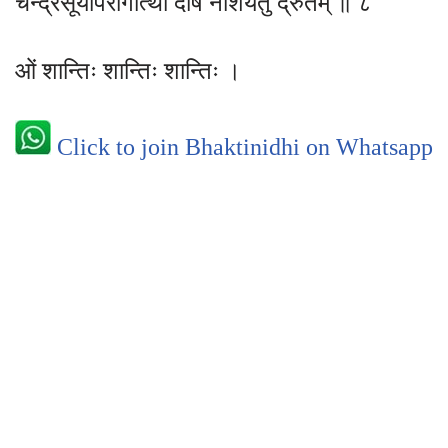
चन्द्रसूर्योपरागोत्थां दोषं नाशयतु द्रुतम् ॥ ८
ओं शान्तिः शान्तिः शान्तिः ।
Click to join Bhaktinidhi on Whatsapp