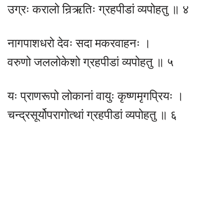
उग्रः करालो निर्‍ऋतिः ग्रहपीडां व्यपोहतु ॥ ४
नागपाशधरो देवः सदा मकरवाहनः ।
वरुणो जललोकेशो ग्रहपीडां व्यपोहतु ॥ ५
यः प्राणरूपो लोकानां वायुः कृष्णमृगप्रियः ।
चन्द्रसूर्योपरागोत्थां ग्रहपीडां व्यपोहतु ॥ ६