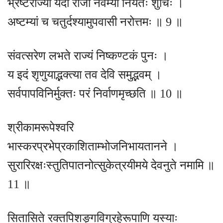
भ्रष्टराज्यो यदा राजा नवम्यां नियतः शुचिः ।
अष्टम्यां च चतुर्दश्यामुपवासी नरोत्तमः ॥ 9 ॥
संवत्सरेण लभते राज्यं निष्कण्टकं पुनः ।
य इदं शृणुयाद्भक्त्या तव देवि समुद्भवम् ।
सर्वपापविनिर्मुक्तः परं निर्वाणमृच्छति ॥ 10 ॥
श्रीकामरूपेश्वरि
भास्करप्रभेप्रकाशिताम्भोजनिभायतानने ।
सुरारिरक्षःस्तुतिपातनोत्सुकेत्रयीमये देवनुते नमामि ॥
11 ॥
सितासिते रक्तपिशङ्गविग्रहेरूपाणि यस्याः