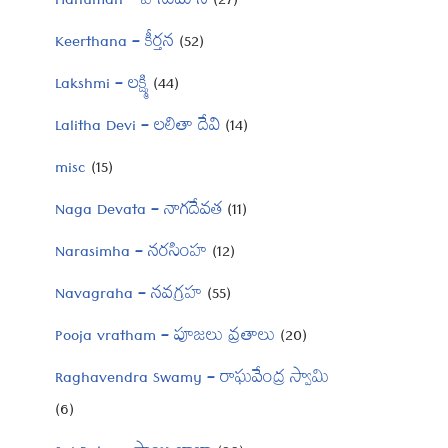
Hanuman – హనుమాన్
(27)
Keerthana – కీర్తన
(52)
Lakshmi – లక్ష్మి
(44)
Lalitha Devi – లలితా దేవి
(14)
misc
(15)
Naga Devata – నాగదేవత
(11)
Narasimha – నరసింహ
(12)
Navagraha – నవగ్రహ
(55)
Pooja vratham – పూజలు వ్రతాలు
(20)
Raghavendra Swamy – రాఘవేంద్ర స్వామి
(6)