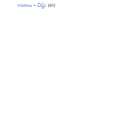
Vishnu – విష్ణు
(61)