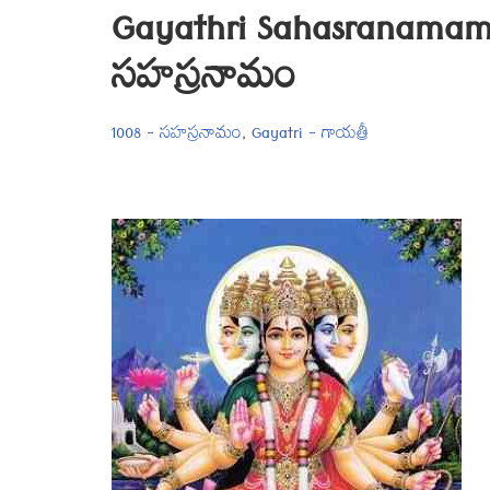
Gayathri Sahasranamam 
సహస్రనామం
1008 - సహస్రనామం
,
Gayatri - గాయత్రీ