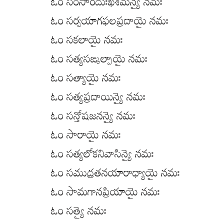
ఓం సంసారదుఃఖశమన్యై నమః
ఓం సర్వయాగఫలప్రదాయై నమః
ఓం సకలాయై నమః
ఓం సత్యసఙ్కల్పాయై నమః
ఓం సత్యాయై నమః
ఓం సత్యప్రదాయిన్యై నమః
ఓం సన్తోషజనన్యై నమః
ఓం సారాయై నమః
ఓం సత్యలోకనివాసిన్యై నమః
ఓం సముద్రతనయారాధ్యాయై నమః
ఓం సామగానప్రియాయై నమః
ఓం సత్యై నమః