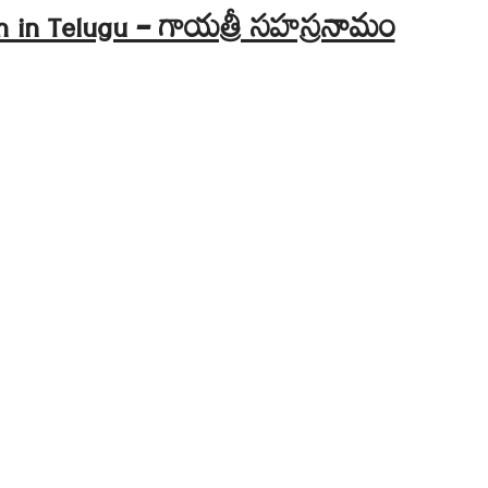
 in Telugu – గాయత్రీ సహస్రనామం