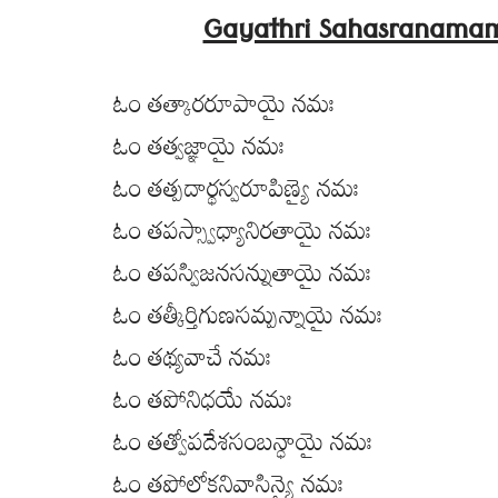
Gayathri Sahasranamam
ఓం తత్కారరూపాయై నమః
ఓం తత్వజ్ఞాయై నమః
ఓం తత్పదార్థస్వరూపిణ్యై నమః
ఓం తపస్స్వాధ్యానిరతాయై నమః
ఓం తపస్విజనసన్నుతాయై నమః
ఓం తత్కీర్తిగుణసమ్పన్నాయై నమః
ఓం తథ్యవాచే నమః
ఓం తపోనిధయే నమః
ఓం తత్వోపదేశసంబన్ధాయై నమః
ఓం తపోలోకనివాసిన్యై నమః